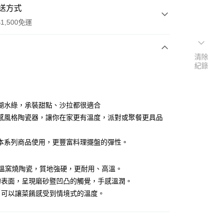
送方式
1,500免運
清除
次付款
紀錄
付款
湖水綠，承裝甜點、沙拉都很適合
感風格陶瓷器，讓你在家更有溫度，派對或聚餐更具品
本系列商品使用，更豐富料理擺盤的彈性。
享後付
 高溫窯燒陶瓷，質地強硬，更耐用、高溫。
FTEE先享後付」】
的表面，呈現磨砂暨凹凸的觸覺，手感溫潤。
先享後付是「在收到商品之後才付款」的支付方式。 讓您購物簡單
，可以讓菜餚感受到情境式的溫度。
心！
：不需註冊會員、不需綁卡、不需儲值。
：只要手機號碼，簡訊認證，即可結帳。