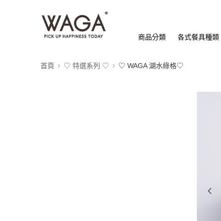
商品分類
各式餐具種類
首頁
♡ 特選系列 ♡
♡ WAGA 湖水綠格♡