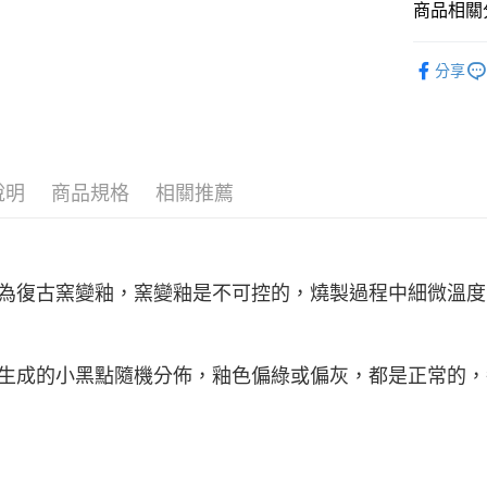
３．安心
商品相關分
全家取貨
【「AFT
♡ 特選系
每筆NT$6
１．於結帳
分享
付」結帳
■ 材質分類
7-11取貨
２．訂單
３．收到繳
全部商品
每筆NT$6
／ATM／
※ 請注意
宅配
絡購買商品
說明
商品規格
相關推薦
先享後付
每筆NT$1
※ 交易是
是否繳費成
順豐速運
付客戶支
為復古窯變釉，窯變釉是
不可控的
，燒製過程中細微溫度
【注意事
１．透過由
交易，需
求債權轉
生成的小黑點隨機分佈，釉色偏綠或偏灰，都是正常的，
２．關於
https://aft
３．未成
「AFTE
任。
４．使用「