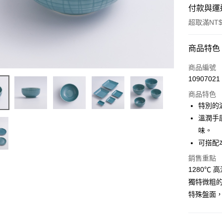
付款與運
超取滿NT$
付款方式
商品特色
信用卡一
商品編號
10907021
超商取貨
商品特色
Apple Pay
特別的
溫潤手
街口支付
味。
悠遊付
可搭配
AFTEE先
銷售重點
相關說明
1280℃
【關於「A
獨特微粗
ATM付款
AFTEE
特殊盤面
便利好安
１．簡單
２．便利
運送方式