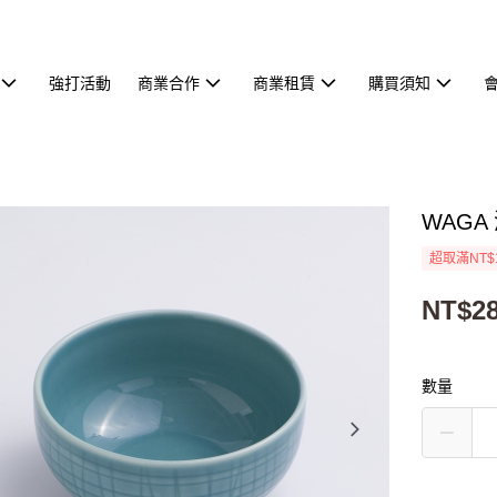
強打活動
商業合作
商業租賃
購買須知
WAGA
超取滿NT$
NT$2
數量