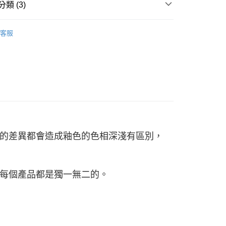
：先確認商品／服務後，再付款。
類 (3)
付款
EE先享後付」結帳流程】
列 ♡
♡ WAGA 湖水綠格♡
0，滿NT$1,500(含以上)免運費
方式選擇「AFTEE先享後付」後，將跳轉至「AFTEE先享後
客服
頁面，進行簡訊認證並確認金額後，即可完成結帳。
 ■
陶瓷
付款
成立數日內，您將收到繳費通知簡訊。
費通知簡訊後14天內，點擊此簡訊中的連結，可透過四大超商
0，滿NT$1,500(含以上)免運費
網路銀行／等多元方式進行付款，方視為交易完成。
：結帳手續完成當下不需立刻繳費，但若您需要取消訂單，請聯
的店家。未經商家同意取消之訂單仍視為有效，需透過AFTEE
繳納相關費用。
00，滿NT$1,500(含以上)免運費
否成功請以「AFTEE先享後付 」之結帳頁面顯示為準，若有關於
功／繳費後需取消欲退款等相關疑問，請聯繫「AFTEE先享後
查看運費
援中心」
https://netprotections.freshdesk.com/support/home
的差異都會造成釉色的色相深淺有區別，
項】
恩沛科技股份有限公司提供之「AFTEE先享後付」服務完成之
依本服務之必要範圍內提供個人資料，並將交易相關給付款項請
讓予恩沛科技股份有限公司。
每個產品都是獨一無二的。
個人資料處理事宜，請瀏覽以下網址：
ee.tw/terms/#terms3
年的使用者請事先徵得法定代理人或監護人之同意方可使用
E先享後付」，若未經同意申辦者引起之損失，本公司不負相關責
AFTEE先享後付」時，將依據個別帳號之用戶狀況，依本公司