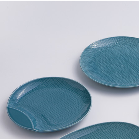
即時審查
結果請求
５．嚴禁
形，恩沛
動。