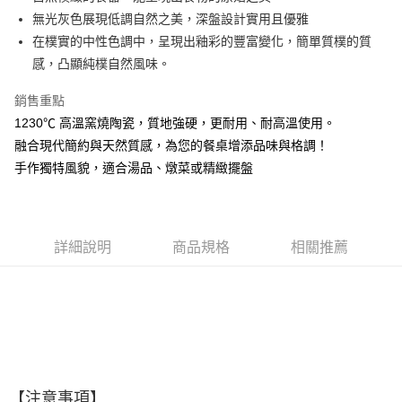
無光灰色展現低調自然之美，深盤設計實用且優雅
悠遊付
在樸實的中性色調中，呈現出釉彩的豐富變化，簡單質樸的質
AFTEE先享後付
感，凸顯純樸自然風味。
相關說明
銷售重點
【關於「AFTEE先享後付」】
ATM付款
AFTEE先享後付是「在收到商品之後才付款」的支付方式。 讓您購物簡單
1230℃ 高溫窯燒陶瓷，質地強硬，更耐用、耐高溫使用。
便利好安心！
融合現代簡約與天然質感，為您的餐桌增添品味與格調！
１．簡單：不需註冊會員、不需綁卡、不需儲值。
運送方式
２．便利：只要手機號碼，簡訊認證，即可結帳。
手作獨特風貌，適合湯品、燉菜或精緻擺盤
３．安心：先確認商品／服務後，再付款。
全家取貨付款
每筆NT$60，滿NT$1,500(含以上)免運費
【「AFTEE先享後付」結帳流程】
１．於結帳方式選擇「AFTEE先享後付」後，將跳轉至「AFTEE先享後付」
7-11取貨付款
結帳頁面，進行簡訊認證並確認金額後，即可完成結帳。
詳細說明
商品規格
相關推薦
２．訂單成立數日內，您將收到繳費通知簡訊。
每筆NT$60，滿NT$1,500(含以上)免運費
３．收到繳費通知簡訊後14天內，點擊此簡訊中的連結，可透過四大超商／
ATM／網路銀行／等多元方式進行付款，方視為交易完成。
宅配
※ 請注意：結帳手續完成當下不需立刻繳費，但若您需要取消訂單，請聯絡
每筆NT$100，滿NT$1,500(含以上)免運費
購買商品的店家。未經商家同意取消之訂單仍視為有效，需透過AFTEE先享
後付繳納相關費用。
順豐速運
※ 交易是否成功請以「AFTEE先享後付 」之結帳頁面顯示為準，若有關於
查看運費
是否繳費成功／繳費後需取消欲退款等相關疑問，請聯繫「AFTEE先享後付
客戶支援中心」
https://netprotections.freshdesk.com/support/home
【注意事項】