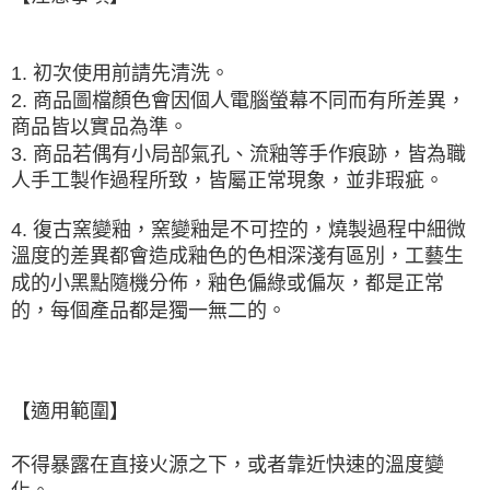
【注意事項】
１．透過由恩沛科技股份有限公司提供之「AFTEE先享後付」服務完成之交
易，需依本服務之必要範圍內提供個人資料，並將交易相關給付款項請求債
1. 初次使用前請先清洗。
權轉讓予恩沛科技股份有限公司。
2. 商品圖檔顏色會因個人電腦螢幕不同而有所差異，
２．關於個人資料處理事宜，請瀏覽以下網址：
商品皆以實品為準。
https://aftee.tw/terms/#terms3
３．未成年的使用者請事先徵得法定代理人或監護人之同意方可使用
3. 商品若偶有小局部氣孔、流釉等手作痕跡，皆為職
「AFTEE先享後付」，若未經同意申辦者引起之損失，本公司不負相關責
人手工製作過程所致，皆屬正常現象，並非瑕疵。
任。
４．使用「AFTEE先享後付」時，將依據個別帳號之用戶狀況，依本公司即
時審查核予不同之上限額度；若仍有額度不足之情形，本公司將視審查結果
4. 復古窯變釉，窯變釉是
不可控的
，燒製過程中細微
請求用戶進行身份認證。
溫度的差異都會造成釉色的色相深淺有區別，工藝生
５．嚴禁一人註冊多個帳號或使用他人資訊註冊。若發現惡意使用之情形，
成的小黑點隨機分佈，釉色偏綠或偏灰，都是正常
恩沛科技股份有限公司將有權停止該用戶之使用額度並採取法律行動。
的，每個產品都是獨一無二的。
【適用範圍】
不得暴露在直接火源之下，或者靠近快速的溫度變