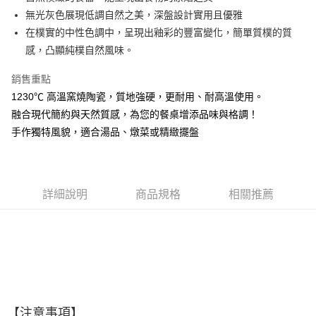
無光灰色展現低調自然之美，深盤設計實用且優雅
悠遊付
在樸實的中性色調中，呈現出釉彩的豐富變化，簡單質樸的質
AFTEE先享後付
感，凸顯純樸自然風味。
相關說明
銷售重點
【關於「AFTEE先享後付」】
ATM付款
AFTEE先享後付是「在收到商品之後才付款」的支付方式。 讓您購物簡單
1230℃ 高溫窯燒陶瓷，質地強硬，更耐用、耐高溫使用。
便利好安心！
融合現代簡約與天然質感，為您的餐桌增添品味與格調！
１．簡單：不需註冊會員、不需綁卡、不需儲值。
運送方式
２．便利：只要手機號碼，簡訊認證，即可結帳。
手作獨特風貌，適合湯品、燉菜或精緻擺盤
３．安心：先確認商品／服務後，再付款。
全家取貨付款
每筆NT$60，滿NT$1,500(含以上)免運費
【「AFTEE先享後付」結帳流程】
１．於結帳方式選擇「AFTEE先享後付」後，將跳轉至「AFTEE先享後付」
7-11取貨付款
結帳頁面，進行簡訊認證並確認金額後，即可完成結帳。
詳細說明
商品規格
相關推薦
２．訂單成立數日內，您將收到繳費通知簡訊。
每筆NT$60，滿NT$1,500(含以上)免運費
３．收到繳費通知簡訊後14天內，點擊此簡訊中的連結，可透過四大超商／
ATM／網路銀行／等多元方式進行付款，方視為交易完成。
宅配
※ 請注意：結帳手續完成當下不需立刻繳費，但若您需要取消訂單，請聯絡
每筆NT$100，滿NT$1,500(含以上)免運費
購買商品的店家。未經商家同意取消之訂單仍視為有效，需透過AFTEE先享
後付繳納相關費用。
順豐速運
※ 交易是否成功請以「AFTEE先享後付 」之結帳頁面顯示為準，若有關於
查看運費
是否繳費成功／繳費後需取消欲退款等相關疑問，請聯繫「AFTEE先享後付
客戶支援中心」
https://netprotections.freshdesk.com/support/home
【注意事項】