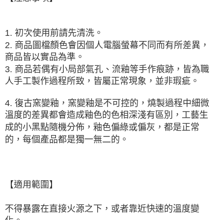
【注意事項】
１．透過由恩沛科技股份有限公司提供之「AFTEE先享後付」服務完成之交
易，需依本服務之必要範圍內提供個人資料，並將交易相關給付款項請求債
1. 初次使用前請先清洗。
權轉讓予恩沛科技股份有限公司。
2. 商品圖檔顏色會因個人電腦螢幕不同而有所差異，
２．關於個人資料處理事宜，請瀏覽以下網址：
商品皆以實品為準。
https://aftee.tw/terms/#terms3
３．未成年的使用者請事先徵得法定代理人或監護人之同意方可使用
3. 商品若偶有小局部氣孔、流釉等手作痕跡，皆為職
「AFTEE先享後付」，若未經同意申辦者引起之損失，本公司不負相關責
人手工製作過程所致，皆屬正常現象，並非瑕疵。
任。
４．使用「AFTEE先享後付」時，將依據個別帳號之用戶狀況，依本公司即
時審查核予不同之上限額度；若仍有額度不足之情形，本公司將視審查結果
4. 復古窯變釉，窯變釉是
不可控的
，燒製過程中細微
請求用戶進行身份認證。
溫度的差異都會造成釉色的色相深淺有區別，工藝生
５．嚴禁一人註冊多個帳號或使用他人資訊註冊。若發現惡意使用之情形，
成的小黑點隨機分佈，釉色偏綠或偏灰，都是正常
恩沛科技股份有限公司將有權停止該用戶之使用額度並採取法律行動。
的，每個產品都是獨一無二的。
【適用範圍】
不得暴露在直接火源之下，或者靠近快速的溫度變