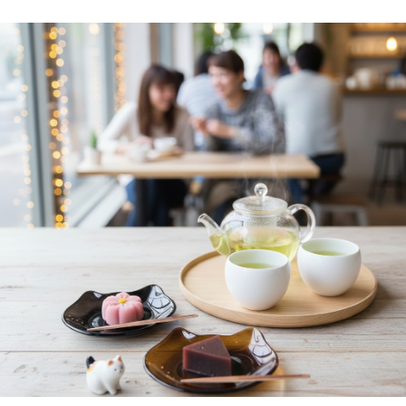
客戶支援中心」
https://netprotections.freshdesk.com/support/home
【注意事項】
１．透過由恩沛科技股份有限公司提供之「AFTEE先享後付」服務完成之交
易，需依本服務之必要範圍內提供個人資料，並將交易相關給付款項請求債
權轉讓予恩沛科技股份有限公司。
２．關於個人資料處理事宜，請瀏覽以下網址：
https://aftee.tw/terms/#terms3
３．未成年的使用者請事先徵得法定代理人或監護人之同意方可使用
「AFTEE先享後付」，若未經同意申辦者引起之損失，本公司不負相關責
任。
４．使用「AFTEE先享後付」時，將依據個別帳號之用戶狀況，依本公司即
時審查核予不同之上限額度；若仍有額度不足之情形，本公司將視審查結果
請求用戶進行身份認證。
５．嚴禁一人註冊多個帳號或使用他人資訊註冊。若發現惡意使用之情形，
恩沛科技股份有限公司將有權停止該用戶之使用額度並採取法律行動。