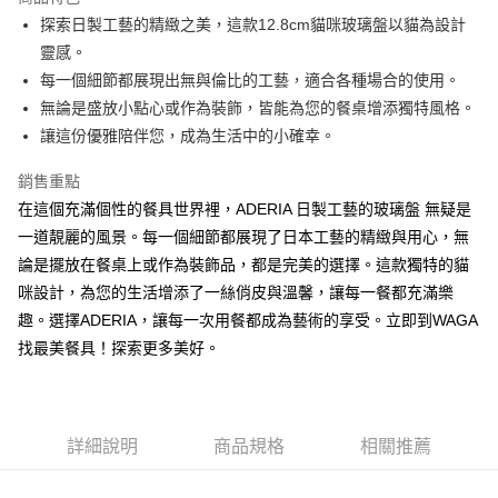
街口支付
探索日製工藝的精緻之美，這款12.8cm貓咪玻璃盤以貓為設計
靈感。
悠遊付
每一個細節都展現出無與倫比的工藝，適合各種場合的使用。
AFTEE先享後付
無論是盛放小點心或作為裝飾，皆能為您的餐桌增添獨特風格。
相關說明
讓這份優雅陪伴您，成為生活中的小確幸。
【關於「AFTEE先享後付」】
ATM付款
AFTEE先享後付是「在收到商品之後才付款」的支付方式。 讓您購物簡單
銷售重點
便利好安心！
在這個充滿個性的餐具世界裡，ADERIA 日製工藝的玻璃盤 無疑是
１．簡單：不需註冊會員、不需綁卡、不需儲值。
運送方式
２．便利：只要手機號碼，簡訊認證，即可結帳。
一道靚麗的風景。每一個細節都展現了日本工藝的精緻與用心，無
３．安心：先確認商品／服務後，再付款。
全家取貨付款
論是擺放在餐桌上或作為裝飾品，都是完美的選擇。這款獨特的貓
每筆NT$60，滿NT$1,500(含以上)免運費
咪設計，為您的生活增添了一絲俏皮與溫馨，讓每一餐都充滿樂
【「AFTEE先享後付」結帳流程】
１．於結帳方式選擇「AFTEE先享後付」後，將跳轉至「AFTEE先享後付」
趣。選擇ADERIA，讓每一次用餐都成為藝術的享受。立即到WAGA
7-11取貨付款
結帳頁面，進行簡訊認證並確認金額後，即可完成結帳。
找最美餐具！探索更多美好。
２．訂單成立數日內，您將收到繳費通知簡訊。
每筆NT$60，滿NT$1,500(含以上)免運費
３．收到繳費通知簡訊後14天內，點擊此簡訊中的連結，可透過四大超商／
ATM／網路銀行／等多元方式進行付款，方視為交易完成。
宅配
※ 請注意：結帳手續完成當下不需立刻繳費，但若您需要取消訂單，請聯絡
每筆NT$100，滿NT$1,500(含以上)免運費
購買商品的店家。未經商家同意取消之訂單仍視為有效，需透過AFTEE先享
詳細說明
商品規格
相關推薦
後付繳納相關費用。
順豐速運
※ 交易是否成功請以「AFTEE先享後付 」之結帳頁面顯示為準，若有關於
查看運費
是否繳費成功／繳費後需取消欲退款等相關疑問，請聯繫「AFTEE先享後付