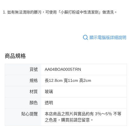
1. 如有無法清除的髒污，可使用「小蘇打粉或中性清潔劑」做清洗。
顯示電腦版詳細說明
商品規格
貨號
AA04BOA0005TRN
規格
長12.8cm 寬11cm 高2cm
材質
玻璃
顏色
透明
貼心提醒
本店商品之照片與實品約有 3％～5％ 不等
之色差，購買前請您留意。