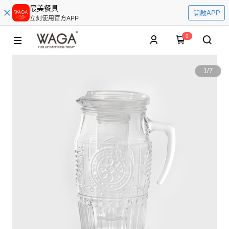
最美餐具
開啟APP
立刻使用官方APP
0
1
/
7