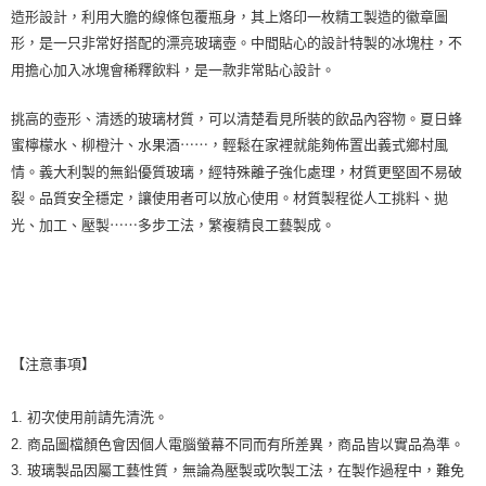
造形設計，利用大膽的線條包覆瓶身，其上烙印一枚精工製造的徽章圖
形，是一只非常好搭配的漂亮玻璃壺。中間貼心的設計特製的冰塊柱，不
用擔心加入冰塊會稀釋飲料，是一款非常貼心設計。
挑高的壺形、清透的玻璃材質，可以清楚看見所裝的飲品內容物。夏日蜂
蜜檸檬水、柳橙汁、水果酒⋯⋯，輕鬆在家裡就能夠佈置出義式鄉村風
情。義大利製的無鉛優質玻璃，經特殊離子強化處理，材質更堅固不易破
裂。品質安全穩定，讓使用者可以放心使用。材質製程從人工挑料、拋
光、加工、壓製⋯⋯多步工法，繁複精良工藝製成。
【注意事項】
1. 初次使用前請先清洗。
2. 商品圖檔顏色會因個人電腦螢幕不同而有所差異，商品皆以實品為準。
3. 玻璃製品因屬工藝性質，無論為壓製或吹製工法，在製作過程中，難免