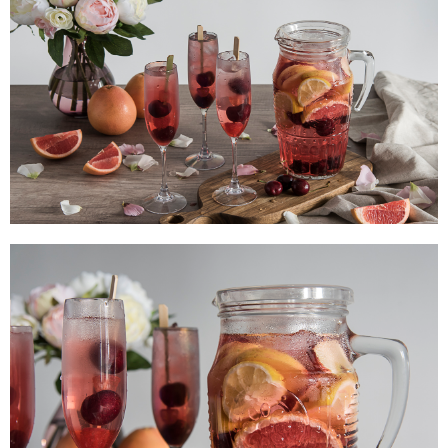
【注意事項】
１．透過由恩沛科技股份有限公司提供之「AFTEE先享後付」服務完成之交
易，需依本服務之必要範圍內提供個人資料，並將交易相關給付款項請求債
權轉讓予恩沛科技股份有限公司。
２．關於個人資料處理事宜，請瀏覽以下網址：
https://aftee.tw/terms/#terms3
３．未成年的使用者請事先徵得法定代理人或監護人之同意方可使用
「AFTEE先享後付」，若未經同意申辦者引起之損失，本公司不負相關責
任。
４．使用「AFTEE先享後付」時，將依據個別帳號之用戶狀況，依本公司即
時審查核予不同之上限額度；若仍有額度不足之情形，本公司將視審查結果
請求用戶進行身份認證。
５．嚴禁一人註冊多個帳號或使用他人資訊註冊。若發現惡意使用之情形，
恩沛科技股份有限公司將有權停止該用戶之使用額度並採取法律行動。