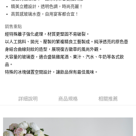
精美立體設計，透明色調，時尚亮麗！
悠遊付
高質感玻璃水壺，自用宴客都合宜！
AFTEE先享後付
銷售重點
相關說明
經特殊離子強化處理，材質更堅固不易破裂。
【關於「AFTEE先享後付」】
ATM付款
AFTEE先享後付是「在收到商品之後才付款」的支付方式。 讓您購物簡單
以人工挑料、拋光、壓製的繁複精良工藝製成。純淨透亮的原色壺
便利好安心！
身結合曲線刻紋的造型，展現復古徽章的風尚外觀。
１．簡單：不需註冊會員、不需綁卡、不需儲值。
運送方式
２．便利：只要手機號碼，簡訊認證，即可結帳。
大容量的玻璃壺，適合盛裝雞尾酒、果汁、汽水、牛奶等各式飲
３．安心：先確認商品／服務後，再付款。
全家取貨付款
品。
每筆NT$60，滿NT$1,500(含以上)免運費
特殊的冰塊儲置空間設計，讓飲品保有最佳風味。
【「AFTEE先享後付」結帳流程】
１．於結帳方式選擇「AFTEE先享後付」後，將跳轉至「AFTEE先享後付」
7-11取貨付款
結帳頁面，進行簡訊認證並確認金額後，即可完成結帳。
２．訂單成立數日內，您將收到繳費通知簡訊。
每筆NT$60，滿NT$1,500(含以上)免運費
３．收到繳費通知簡訊後14天內，點擊此簡訊中的連結，可透過四大超商／
詳細說明
商品規格
相關推薦
ATM／網路銀行／等多元方式進行付款，方視為交易完成。
宅配
※ 請注意：結帳手續完成當下不需立刻繳費，但若您需要取消訂單，請聯絡
每筆NT$100，滿NT$1,500(含以上)免運費
購買商品的店家。未經商家同意取消之訂單仍視為有效，需透過AFTEE先享
後付繳納相關費用。
順豐速運
※ 交易是否成功請以「AFTEE先享後付 」之結帳頁面顯示為準，若有關於
查看運費
是否繳費成功／繳費後需取消欲退款等相關疑問，請聯繫「AFTEE先享後付
客戶支援中心」
https://netprotections.freshdesk.com/support/home