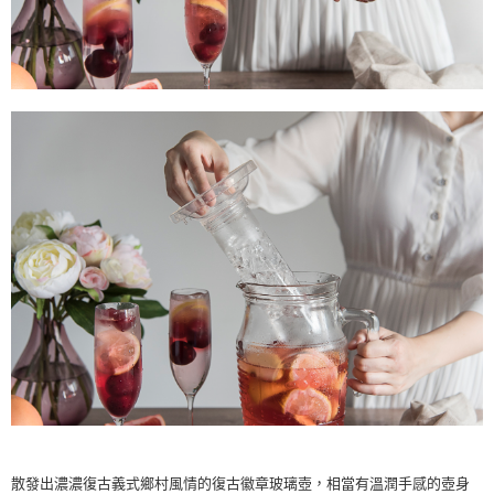
散發出濃濃復古義式鄉村風情的復古徽章玻璃壺，相當有溫潤手感的壺身