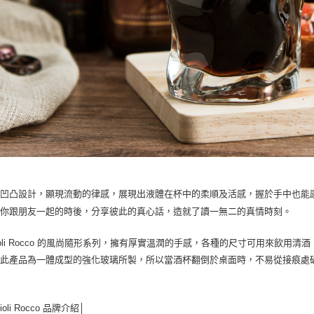
的凹凸設計，顯現流動的律感，展現出液體在杯中的柔順及活感，握於手中也能
讓你跟朋友一起的時後，分享彼此的真心話，造就了讀一無二的真情時刻。
mioli Rocco 的風尚隨形系列，擁有厚實溫潤的手感，各種的尺寸可用來飲
。此產品為一體成型的強化玻璃所製，所以當酒杯翻倒於桌面時，不易從接痕處
ioli Rocco 品牌介紹│