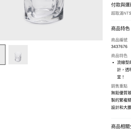
付款與運
超取滿NT$
付款方式
商品特色
信用卡一
商品編號
3437676
超商取貨
商品特色
Apple Pay
流線型
計，透
街口支付
宜！
悠遊付
銷售重點
無鉛優質
AFTEE先
相關說明
製的繁複精良
【關於「A
設計和大
ATM付款
AFTEE
便利好安
１．簡單
商品相關分
２．便利
運送方式