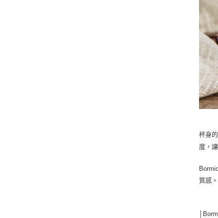
杯身
度，
Bor
質感
│Borm