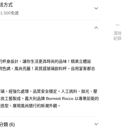
送方式
1,500免運
清除
次付款
紀錄
付款
的杯身設計，讓你生活更具時尚的品味！精美立體設
明色調，風尚亮麗！高質感玻璃飲料杯，自用宴客都合
玻璃，經強化處理，品質安全穩定。人工挑料、拋光、壓
享後付
工藝製成。義大利品牌 Bormioli Rocco 以專業前衛的
FTEE先享後付」】
膽造型，展現風尚隨行的新潮外觀。
先享後付是「在收到商品之後才付款」的支付方式。 讓您購物簡單
心！
：不需註冊會員、不需綁卡、不需儲值。
類 (6)
：只要手機號碼，簡訊認證，即可結帳。