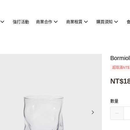
強打活動
商業合作
商業租賃
購買須知
Bormi
超取滿NT$
NT$1
數量