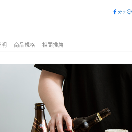
３．安心
■ 品牌專區
全家取貨
【「AFT
分享
■ 材質分類
每筆NT$6
１．於結帳
付」結帳
■ 餐具種類
7-11取貨
２．訂單
３．收到繳
每筆NT$6
全部商品
／ATM／
※ 請注意
說明
商品規格
相關推薦
■ 餐具種類
宅配
絡購買商品
先享後付
每筆NT$1
★ WAGA
※ 交易是
是否繳費成
順豐速運
付客戶支
【注意事
１．透過由
交易，需
求債權轉
２．關於
https://aft
３．未成
「AFTE
任。
４．使用「