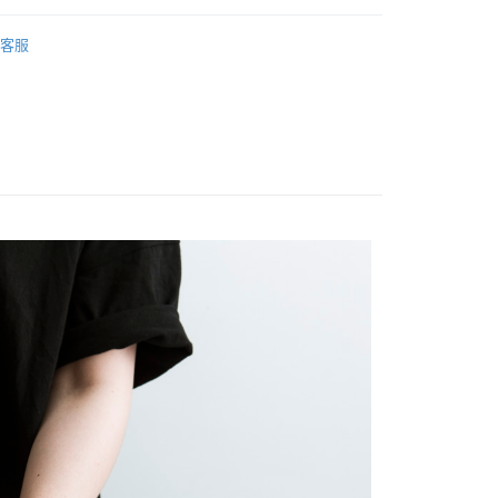
：先確認商品／服務後，再付款。
 ■
Bormioli Rocco
付款
EE先享後付」結帳流程】
客服
 ■
玻璃
0，滿NT$1,500(含以上)免運費
方式選擇「AFTEE先享後付」後，將跳轉至「AFTEE先享後
頁面，進行簡訊認證並確認金額後，即可完成結帳。
 ■
玻璃杯
付款
成立數日內，您將收到繳費通知簡訊。
費通知簡訊後14天內，點擊此簡訊中的連結，可透過四大超商
0，滿NT$1,500(含以上)免運費
網路銀行／等多元方式進行付款，方視為交易完成。
：結帳手續完成當下不需立刻繳費，但若您需要取消訂單，請聯
 ■
大盤（25cm以上）
的店家。未經商家同意取消之訂單仍視為有效，需透過AFTEE
繳納相關費用。
00，滿NT$1,500(含以上)免運費
 精選餐具 ★
否成功請以「AFTEE先享後付 」之結帳頁面顯示為準，若有關於
功／繳費後需取消欲退款等相關疑問，請聯繫「AFTEE先享後
查看運費
援中心」
https://netprotections.freshdesk.com/support/home
項】
恩沛科技股份有限公司提供之「AFTEE先享後付」服務完成之
依本服務之必要範圍內提供個人資料，並將交易相關給付款項請
讓予恩沛科技股份有限公司。
個人資料處理事宜，請瀏覽以下網址：
ee.tw/terms/#terms3
年的使用者請事先徵得法定代理人或監護人之同意方可使用
E先享後付」，若未經同意申辦者引起之損失，本公司不負相關責
AFTEE先享後付」時，將依據個別帳號之用戶狀況，依本公司