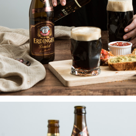
即時審查
結果請求
５．嚴禁
形，恩沛
動。