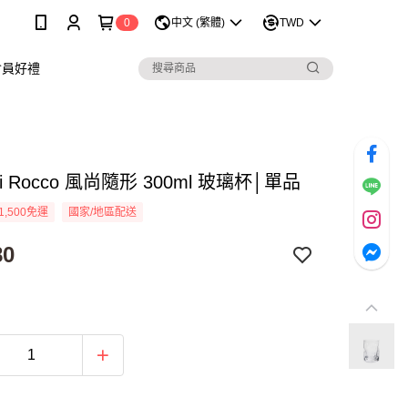
0
中文 (繁體)
TWD
會員好禮
oli Rocco 風尚隨形 300ml 玻璃杯│單品
1,500免運
國家/地區配送
80