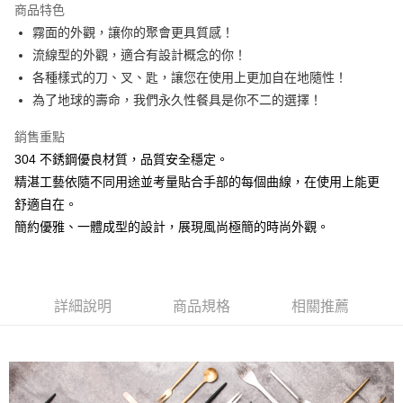
商品特色
街口支付
霧面的外觀，讓你的聚會更具質感！
流線型的外觀，適合有設計概念的你！
悠遊付
各種樣式的刀、叉、匙，讓您在使用上更加自在地隨性！
AFTEE先享後付
為了地球的壽命，我們永久性餐具是你不二的選擇！
相關說明
銷售重點
【關於「AFTEE先享後付」】
ATM付款
AFTEE先享後付是「在收到商品之後才付款」的支付方式。 讓您購物簡單
304 不銹鋼優良材質，品質安全穩定。
便利好安心！
精湛工藝依隨不同用途並考量貼合手部的每個曲線，在使用上能更
１．簡單：不需註冊會員、不需綁卡、不需儲值。
運送方式
２．便利：只要手機號碼，簡訊認證，即可結帳。
舒適自在。
３．安心：先確認商品／服務後，再付款。
全家取貨付款
簡約優雅、一體成型的設計，展現風尚極簡的時尚外觀。
每筆NT$60，滿NT$1,500(含以上)免運費
【「AFTEE先享後付」結帳流程】
１．於結帳方式選擇「AFTEE先享後付」後，將跳轉至「AFTEE先享後付」
7-11取貨付款
結帳頁面，進行簡訊認證並確認金額後，即可完成結帳。
２．訂單成立數日內，您將收到繳費通知簡訊。
每筆NT$60，滿NT$1,500(含以上)免運費
詳細說明
商品規格
相關推薦
３．收到繳費通知簡訊後14天內，點擊此簡訊中的連結，可透過四大超商／
ATM／網路銀行／等多元方式進行付款，方視為交易完成。
宅配
※ 請注意：結帳手續完成當下不需立刻繳費，但若您需要取消訂單，請聯絡
每筆NT$100，滿NT$1,500(含以上)免運費
購買商品的店家。未經商家同意取消之訂單仍視為有效，需透過AFTEE先享
後付繳納相關費用。
順豐速運
※ 交易是否成功請以「AFTEE先享後付 」之結帳頁面顯示為準，若有關於
查看運費