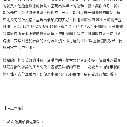
的餐具。他透過熟稔的技法，呈現出餐桌上的優雅工藝，讓你的每一餐，
都像是在北歐悠遊般浪漫，讓你的每一天，都可以是一個優質的開始。簡
單俐落的設計風格，呈現出最單純的美好。採用耐鏽蝕的 304 不鏽鋼合金
打造，內含 18% 鉻以及 8% 的鎳之鐵合金，稱作「304 不鏽鋼」。運用微
米雷射技術做最細微的質感處理，使用接觸上保持平滑圓順口感。使用清
洗後，去除附著於表面的水份及油漬，即可達到 91.9% 之抗鏽蝕效果，便
於日常生活中使用。
精緻的功能及美觀的外形，深受簡約、復古喜好者的支持，讓四件的餐具
組顛覆對於餐桌的所有想像！視覺及味覺的享受，一次擁有，加強用餐的
趣味性。安全且耐用，即便是小孩也能安心使用，更適合旅行和野餐。
【注意事項】
1. 初次使用前請先清洗。