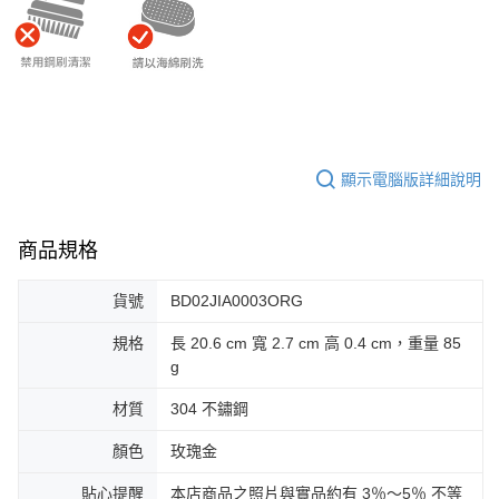
顯示電腦版詳細說明
商品規格
貨號
BD02JIA0003ORG
規格
長 20.6 cm 寬 2.7 cm 高 0.4 cm，重量 85
g
材質
304 不鏽鋼
顏色
玫瑰金
貼心提醒
本店商品之照片與實品約有 3％～5％ 不等