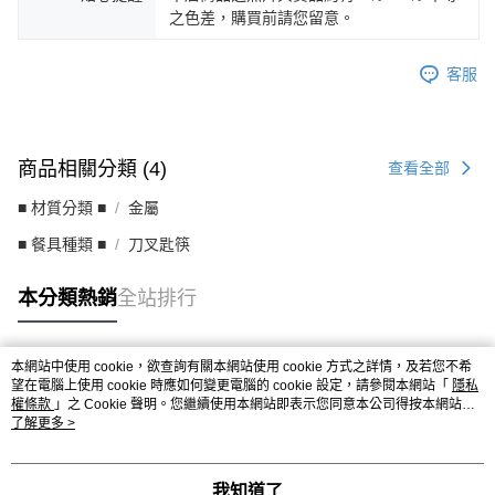
之色差，購買前請您留意。
客服
商品相關分類 (4)
查看全部
■ 材質分類 ■
金屬
■ 餐具種類 ■
刀叉匙筷
本分類熱銷
全站排行
本網站中使用 cookie，欲查詢有關本網站使用 cookie 方式之詳情，及若您不希
熱門標籤
望在電腦上使用 cookie 時應如何變更電腦的 cookie 設定，請參閱本網站「
隱私
權條款
」之 Cookie 聲明。您繼續使用本網站即表示您同意本公司得按本網站使
用條款之 Cookie 聲明使用 cookie。
了解更多 >
我知道了