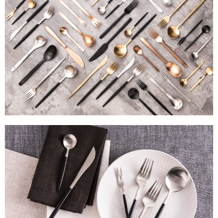
客戶支援中心」
https://netprotections.freshdesk.com/support/home
【注意事項】
１．透過由恩沛科技股份有限公司提供之「AFTEE先享後付」服務完成之交
易，需依本服務之必要範圍內提供個人資料，並將交易相關給付款項請求債
權轉讓予恩沛科技股份有限公司。
２．關於個人資料處理事宜，請瀏覽以下網址：
https://aftee.tw/terms/#terms3
３．未成年的使用者請事先徵得法定代理人或監護人之同意方可使用
「AFTEE先享後付」，若未經同意申辦者引起之損失，本公司不負相關責
任。
４．使用「AFTEE先享後付」時，將依據個別帳號之用戶狀況，依本公司即
時審查核予不同之上限額度；若仍有額度不足之情形，本公司將視審查結果
請求用戶進行身份認證。
５．嚴禁一人註冊多個帳號或使用他人資訊註冊。若發現惡意使用之情形，
恩沛科技股份有限公司將有權停止該用戶之使用額度並採取法律行動。