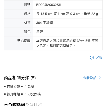
貨號
BD02JIA0032SIL
規格
長 13.5 cm 寬 1 cm 高 0.3 cm，重量 22 g
材質
304 不鏽鋼
顏色
黑銀
貼心提醒
本店商品之照片與實品約有 3％～5％ 不等
之色差，購買前請您留意。
客服
商品相關分類 (5)
查看全部
■ 材質分類 ■
金屬
■ 餐具種類 ■
刀叉匙筷
本分類熱銷
全站排行