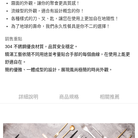
街口支付
霧面的外觀，讓你的聚會更具質感！
流線型的外觀，適合有設計概念的你！
悠遊付
各種樣式的刀、叉、匙，讓您在使用上更加自在地隨性！
AFTEE先享後付
為了地球的壽命，我們永久性餐具是你不二的選擇！
相關說明
銷售重點
【關於「AFTEE先享後付」】
ATM付款
AFTEE先享後付是「在收到商品之後才付款」的支付方式。 讓您購物簡單
304 不銹鋼優良材質，品質安全穩定。
便利好安心！
精湛工藝依隨不同用途並考量貼合手部的每個曲線，在使用上能更
１．簡單：不需註冊會員、不需綁卡、不需儲值。
運送方式
２．便利：只要手機號碼，簡訊認證，即可結帳。
舒適自在。
３．安心：先確認商品／服務後，再付款。
全家取貨付款
簡約優雅、一體成型的設計，展現風尚極簡的時尚外觀。
每筆NT$60，滿NT$1,500(含以上)免運費
【「AFTEE先享後付」結帳流程】
１．於結帳方式選擇「AFTEE先享後付」後，將跳轉至「AFTEE先享後付」
7-11取貨付款
結帳頁面，進行簡訊認證並確認金額後，即可完成結帳。
２．訂單成立數日內，您將收到繳費通知簡訊。
每筆NT$60，滿NT$1,500(含以上)免運費
詳細說明
商品規格
相關推薦
３．收到繳費通知簡訊後14天內，點擊此簡訊中的連結，可透過四大超商／
ATM／網路銀行／等多元方式進行付款，方視為交易完成。
宅配
※ 請注意：結帳手續完成當下不需立刻繳費，但若您需要取消訂單，請聯絡
每筆NT$100，滿NT$1,500(含以上)免運費
購買商品的店家。未經商家同意取消之訂單仍視為有效，需透過AFTEE先享
後付繳納相關費用。
順豐速運
※ 交易是否成功請以「AFTEE先享後付 」之結帳頁面顯示為準，若有關於
查看運費
是否繳費成功／繳費後需取消欲退款等相關疑問，請聯繫「AFTEE先享後付