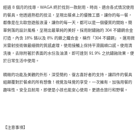
經過 8 個月的找尋，WAGA 終於找到一款耐用、時尚、適合各式情況使用
的餐具。他透過熟稔的技法，呈現出餐桌上的優雅工藝，讓你的每一餐，
都像是在北歐悠遊般浪漫，讓你的每一天，都可以是一個優質的開始。簡
單俐落的設計風格，呈現出最單純的美好。採用耐鏽蝕的 304 不鏽鋼合金
打造，內含 18% 鉻以及 8% 的鎳之鐵合金，稱作「304 不鏽鋼」。運用微
米雷射技術做最細微的質感處理，使用接觸上保持平滑圓順口感。使用清
洗後，去除附著於表面的水份及油漬，即可達到 91.9% 之抗鏽蝕效果，便
於日常生活中使用。
精緻的功能及美觀的外形，深受簡約、復古喜好者的支持，讓四件的餐具
組顛覆對於餐桌的所有想像！視覺及味覺的享受，一次擁有，加強用餐的
趣味性。安全且耐用，即便是小孩也能安心使用，更適合旅行和野餐。
【注意事項】