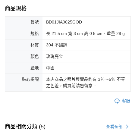
商品規格
貨號
BD01JIA0025GOD
規格
長 21.5 cm 寬 3 cm 高 0.5 cm，重量 28 g
材質
304 不鏽鋼
顏色
玫瑰亮金
產地
中國
貼心提醒
本店商品之照片與實品約有 3％～5％ 不等
之色差，購買前請您留意。
客服
商品相關分類 (5)
查看全部