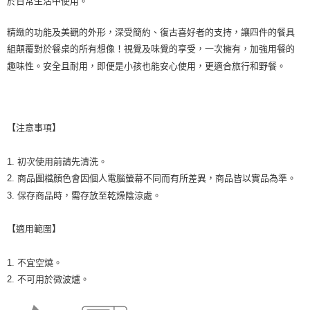
於日常生活中使用。
精緻的功能及美觀的外形，深受簡約、復古喜好者的支持，讓四件的餐具
組顛覆對於餐桌的所有想像！視覺及味覺的享受，一次擁有，加強用餐的
趣味性。安全且耐用，即便是小孩也能安心使用，更適合旅行和野餐。
【注意事項】
1. 初次使用前請先清洗。
2. 商品圖檔顏色會因個人電腦螢幕不同而有所差異，商品皆以實品為準。
3. 保存商品時，需存放至乾燥陰涼處。
【適用範圍】
1. 不宜空燒。
2. 不可用於微波爐。