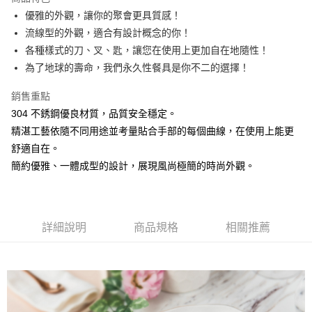
街口支付
優雅的外觀，讓你的聚會更具質感！
流線型的外觀，適合有設計概念的你！
悠遊付
各種樣式的刀、叉、匙，讓您在使用上更加自在地隨性！
AFTEE先享後付
為了地球的壽命，我們永久性餐具是你不二的選擇！
相關說明
銷售重點
【關於「AFTEE先享後付」】
ATM付款
AFTEE先享後付是「在收到商品之後才付款」的支付方式。 讓您購物簡單
304 不銹鋼優良材質，品質安全穩定。
便利好安心！
精湛工藝依隨不同用途並考量貼合手部的每個曲線，在使用上能更
１．簡單：不需註冊會員、不需綁卡、不需儲值。
運送方式
２．便利：只要手機號碼，簡訊認證，即可結帳。
舒適自在。
３．安心：先確認商品／服務後，再付款。
全家取貨付款
簡約優雅、一體成型的設計，展現風尚極簡的時尚外觀。
每筆NT$60，滿NT$1,500(含以上)免運費
【「AFTEE先享後付」結帳流程】
１．於結帳方式選擇「AFTEE先享後付」後，將跳轉至「AFTEE先享後付」
7-11取貨付款
結帳頁面，進行簡訊認證並確認金額後，即可完成結帳。
２．訂單成立數日內，您將收到繳費通知簡訊。
每筆NT$60，滿NT$1,500(含以上)免運費
詳細說明
商品規格
相關推薦
３．收到繳費通知簡訊後14天內，點擊此簡訊中的連結，可透過四大超商／
ATM／網路銀行／等多元方式進行付款，方視為交易完成。
宅配
※ 請注意：結帳手續完成當下不需立刻繳費，但若您需要取消訂單，請聯絡
每筆NT$100，滿NT$1,500(含以上)免運費
購買商品的店家。未經商家同意取消之訂單仍視為有效，需透過AFTEE先享
後付繳納相關費用。
順豐速運
※ 交易是否成功請以「AFTEE先享後付 」之結帳頁面顯示為準，若有關於
查看運費
是否繳費成功／繳費後需取消欲退款等相關疑問，請聯繫「AFTEE先享後付