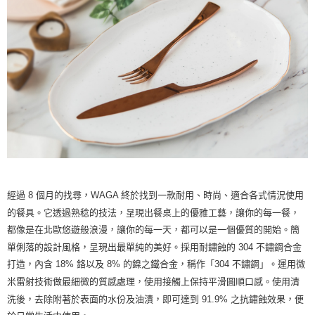
客戶支援中心」
https://netprotections.freshdesk.com/support/home
【注意事項】
１．透過由恩沛科技股份有限公司提供之「AFTEE先享後付」服務完成之交
易，需依本服務之必要範圍內提供個人資料，並將交易相關給付款項請求債
權轉讓予恩沛科技股份有限公司。
２．關於個人資料處理事宜，請瀏覽以下網址：
https://aftee.tw/terms/#terms3
３．未成年的使用者請事先徵得法定代理人或監護人之同意方可使用
「AFTEE先享後付」，若未經同意申辦者引起之損失，本公司不負相關責
任。
４．使用「AFTEE先享後付」時，將依據個別帳號之用戶狀況，依本公司即
時審查核予不同之上限額度；若仍有額度不足之情形，本公司將視審查結果
請求用戶進行身份認證。
５．嚴禁一人註冊多個帳號或使用他人資訊註冊。若發現惡意使用之情形，
經過 8 個月的找尋，WAGA 終於找到一款耐用、時尚、適合各式情況使用
恩沛科技股份有限公司將有權停止該用戶之使用額度並採取法律行動。
的餐具。它透過熟稔的技法，呈現出餐桌上的優雅工藝，讓你的每一餐，
都像是在北歐悠遊般浪漫，讓你的每一天，都可以是一個優質的開始。簡
單俐落的設計風格，呈現出最單純的美好。採用耐鏽蝕的 304 不鏽鋼合金
打造，內含 18% 鉻以及 8% 的鎳之鐵合金，稱作「304 不鏽鋼」。運用微
米雷射技術做最細微的質感處理，使用接觸上保持平滑圓順口感。使用清
洗後，去除附著於表面的水份及油漬，即可達到 91.9% 之抗鏽蝕效果，便