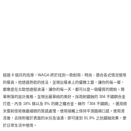
客戶支援中心」
https://netprotections.freshdesk.com/support/home
【注意事項】
１．透過由恩沛科技股份有限公司提供之「AFTEE先享後付」服務完成之交
易，需依本服務之必要範圍內提供個人資料，並將交易相關給付款項請求債
權轉讓予恩沛科技股份有限公司。
２．關於個人資料處理事宜，請瀏覽以下網址：
https://aftee.tw/terms/#terms3
３．未成年的使用者請事先徵得法定代理人或監護人之同意方可使用
「AFTEE先享後付」，若未經同意申辦者引起之損失，本公司不負相關責
任。
４．使用「AFTEE先享後付」時，將依據個別帳號之用戶狀況，依本公司即
時審查核予不同之上限額度；若仍有額度不足之情形，本公司將視審查結果
請求用戶進行身份認證。
經過 8 個月的找尋，WAGA 終於找到一款耐用、時尚、適合各式情況使用
５．嚴禁一人註冊多個帳號或使用他人資訊註冊。若發現惡意使用之情形，
的餐具。他透過熟稔的技法，呈現出餐桌上的優雅工藝，讓你的每一餐，
恩沛科技股份有限公司將有權停止該用戶之使用額度並採取法律行動。
都像是在北歐悠遊般浪漫，讓你的每一天，都可以是一個優質的開始。簡
單俐落的設計風格，呈現出最單純的美好。採用耐鏽蝕的 304 不鏽鋼合金
打造，內含 18% 鉻以及 8% 的鎳之鐵合金，稱作「304 不鏽鋼」。運用微
米雷射技術做最細微的質感處理，使用接觸上保持平滑圓順口感。使用清
洗後，去除附著於表面的水份及油漬，即可達到 91.9% 之抗鏽蝕效果，便
於日常生活中使用。