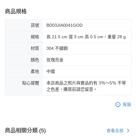
商品規格
貨號
BD03JIA0041GOD
規格
長 21.5 cm 寬 3 cm 高 0.5 cm，重量 28 g
材質
304 不鏽鋼
顏色
玫瑰亮金
產地
中國
貼心提醒
本店商品之照片與實品約有 3％～5％ 不等
之色差，購買前請您留意。
客服
商品相關分類 (5)
查看全部