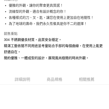
街口支付
優雅的外觀，讓你的聚會更具質感！
流線型的外觀，適合有設計概念的你！
悠遊付
各種樣式的刀、叉、匙，讓您在使用上更加自在地隨性！
AFTEE先享後付
為了地球的壽命，我們永久性餐具是你不二的選擇！
相關說明
銷售重點
【關於「AFTEE先享後付」】
ATM付款
AFTEE先享後付是「在收到商品之後才付款」的支付方式。 讓您購物簡單
304 不銹鋼優良材質，品質安全穩定。
便利好安心！
精湛工藝依隨不同用途並考量貼合手部的每個曲線，在使用上能更
１．簡單：不需註冊會員、不需綁卡、不需儲值。
運送方式
２．便利：只要手機號碼，簡訊認證，即可結帳。
舒適自在。
３．安心：先確認商品／服務後，再付款。
全家取貨付款
簡約優雅、一體成型的設計，展現風尚極簡的時尚外觀。
每筆NT$60，滿NT$1,500(含以上)免運費
【「AFTEE先享後付」結帳流程】
１．於結帳方式選擇「AFTEE先享後付」後，將跳轉至「AFTEE先享後付」
7-11取貨付款
結帳頁面，進行簡訊認證並確認金額後，即可完成結帳。
２．訂單成立數日內，您將收到繳費通知簡訊。
每筆NT$60，滿NT$1,500(含以上)免運費
詳細說明
商品規格
相關推薦
３．收到繳費通知簡訊後14天內，點擊此簡訊中的連結，可透過四大超商／
ATM／網路銀行／等多元方式進行付款，方視為交易完成。
宅配
※ 請注意：結帳手續完成當下不需立刻繳費，但若您需要取消訂單，請聯絡
每筆NT$100，滿NT$1,500(含以上)免運費
購買商品的店家。未經商家同意取消之訂單仍視為有效，需透過AFTEE先享
後付繳納相關費用。
順豐速運
※ 交易是否成功請以「AFTEE先享後付 」之結帳頁面顯示為準，若有關於
查看運費
是否繳費成功／繳費後需取消欲退款等相關疑問，請聯繫「AFTEE先享後付