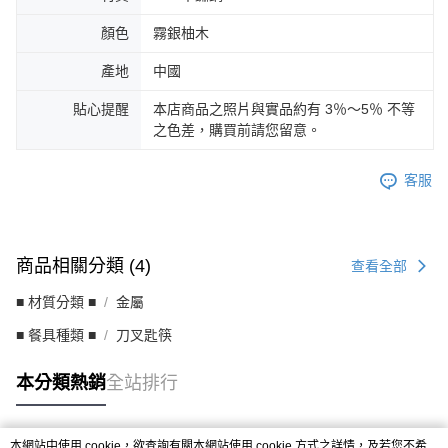
顏色
霧銀柚木
產地
中國
貼心提醒
本店商品之照片與實品約有 3％～5％ 不等
之色差，購買前請您留意。
客服
商品相關分類 (4)
查看全部
■ 材質分類 ■
金屬
■ 餐具種類 ■
刀叉匙筷
本分類熱銷
全站排行
本網站中使用 cookie，欲查詢有關本網站使用 cookie 方式之詳情，及若您不希