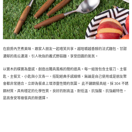
在廚房內烹煮美味、跟家人朋友一起嘻笑共享。越咀嚼越香醇的法式麵包、甘甜
濃郁的南瓜濃湯、引人吮指的義式野菇麵，享受田園的氣氛。
以實木的樸實為靈感，創造出獨具風格的簡約道具。每一組皆包含主餐刀、主餐
匙、主餐叉、小匙與小叉各一，搭配經典手感線條，無論是自己使用或是朋友聚
會都非常適合，立即為餐桌上增添靈性簡約氛圍。
此不鏽鋼餐具組，採 304 不銹
鋼材質，具有穩定的化學性質，良好的耐高溫、耐低溫、抗強酸、抗強鹼特性，
是高食安等級餐具的新選擇。