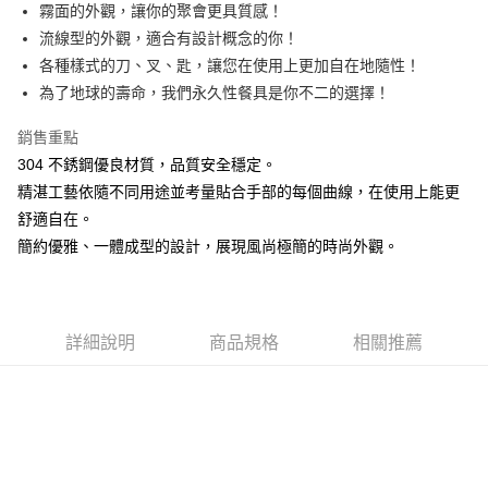
街口支付
霧面的外觀，讓你的聚會更具質感！
流線型的外觀，適合有設計概念的你！
悠遊付
各種樣式的刀、叉、匙，讓您在使用上更加自在地隨性！
AFTEE先享後付
為了地球的壽命，我們永久性餐具是你不二的選擇！
相關說明
銷售重點
【關於「AFTEE先享後付」】
ATM付款
AFTEE先享後付是「在收到商品之後才付款」的支付方式。 讓您購物簡單
304 不銹鋼優良材質，品質安全穩定。
便利好安心！
精湛工藝依隨不同用途並考量貼合手部的每個曲線，在使用上能更
１．簡單：不需註冊會員、不需綁卡、不需儲值。
運送方式
２．便利：只要手機號碼，簡訊認證，即可結帳。
舒適自在。
３．安心：先確認商品／服務後，再付款。
全家取貨付款
簡約優雅、一體成型的設計，展現風尚極簡的時尚外觀。
每筆NT$60，滿NT$1,500(含以上)免運費
【「AFTEE先享後付」結帳流程】
１．於結帳方式選擇「AFTEE先享後付」後，將跳轉至「AFTEE先享後付」
7-11取貨付款
結帳頁面，進行簡訊認證並確認金額後，即可完成結帳。
２．訂單成立數日內，您將收到繳費通知簡訊。
每筆NT$60，滿NT$1,500(含以上)免運費
詳細說明
商品規格
相關推薦
３．收到繳費通知簡訊後14天內，點擊此簡訊中的連結，可透過四大超商／
ATM／網路銀行／等多元方式進行付款，方視為交易完成。
宅配
※ 請注意：結帳手續完成當下不需立刻繳費，但若您需要取消訂單，請聯絡
每筆NT$100，滿NT$1,500(含以上)免運費
購買商品的店家。未經商家同意取消之訂單仍視為有效，需透過AFTEE先享
後付繳納相關費用。
順豐速運
※ 交易是否成功請以「AFTEE先享後付 」之結帳頁面顯示為準，若有關於
查看運費
是否繳費成功／繳費後需取消欲退款等相關疑問，請聯繫「AFTEE先享後付