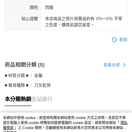
顏色
閃銀
貼心提醒
本店商品之照片與實品約有 3％～5％ 不等
之色差，購買前請您留意。
客服
商品相關分類 (5)
查看全部
■ 材質分類 ■
金屬
■ 餐具種類 ■
刀叉匙筷
本分類熱銷
全站排行
本網站中使用 cookie，欲查詢有關本網站使用 cookie 方式之詳情，及若您不希
熱門標籤
望在電腦上使用 cookie 時應如何變更電腦的 cookie 設定，請參閱本網站「
隱私
權條款
」之 Cookie 聲明。您繼續使用本網站即表示您同意本公司得按本網站使