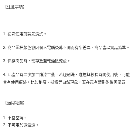
【注意事項】
1. 初次使用前請先清洗。
2. 商品圖檔顏色會因個人電腦螢幕不同而有所差異，商品皆以實品為準。
3. 保存商品時，需存放至乾燥陰涼處。
4. 此產品有二次加工烤漆工藝，若經刷洗、碰撞與較長時間使用後，可能
會有使用痕跡，比如刮痕、掉漆等自然現象，若在意者請斟酌後再購買
【適用範圍】
1. 不宜空燒。
2. 不可用於微波爐。