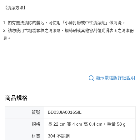
【清潔方法】
1. 如有無法清除的髒污，可使用「小蘇打粉或中性清潔劑」做清洗。
2. 請勿使用含粗糙顆粒之清潔劑、鋼絲刷或其他會刮傷光滑表面之清潔器
具。
顯示電腦版詳細說明
商品規格
貨號
BD03JIA0016SIL
規格
長 22 cm 寬 4 cm 高 0.4 cm，重量 58 g
材質
304 不鏽鋼