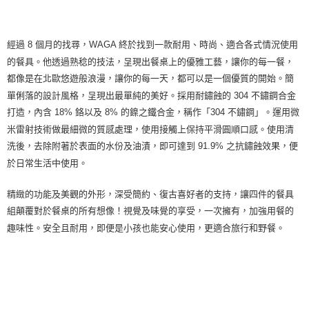
客戶支援中心」
https://netprotections.freshdesk.com/support/home
【注意事項】
１．透過由恩沛科技股份有限公司提供之「AFTEE先享後付」服務完成之交
經過 8 個月的找尋，WAGA 終於找到一款耐用、時尚、適合各式情況使用
易，需依本服務之必要範圍內提供個人資料，並將交易相關給付款項請求債
的餐具。他透過熟稔的技法，呈現出餐桌上的優雅工藝，讓你的每一餐，
權轉讓予恩沛科技股份有限公司。
２．關於個人資料處理事宜，請瀏覽以下網址：
都像是在北歐悠遊般浪漫，讓你的每一天，都可以是一個優質的開始。簡
https://aftee.tw/terms/#terms3
單俐落的設計風格，呈現出最單純的美好。採用耐鏽蝕的 304 不鏽鋼合金
３．未成年的使用者請事先徵得法定代理人或監護人之同意方可使用
打造，內含 18% 鉻以及 8% 的鎳之鐵合金，稱作「304 不鏽鋼」。運用微
「AFTEE先享後付」，若未經同意申辦者引起之損失，本公司不負相關責
任。
米雷射技術做最細微的質感處理，使用接觸上保持平滑圓順口感。使用清
４．使用「AFTEE先享後付」時，將依據個別帳號之用戶狀況，依本公司即
洗後，去除附著於表面的水份及油漬，即可達到 91.9% 之抗鏽蝕效果，便
時審查核予不同之上限額度；若仍有額度不足之情形，本公司將視審查結果
於日常生活中使用。
請求用戶進行身份認證。
５．嚴禁一人註冊多個帳號或使用他人資訊註冊。若發現惡意使用之情形，
恩沛科技股份有限公司將有權停止該用戶之使用額度並採取法律行動。
精緻的功能及美觀的外形，深受簡約、復古喜好者的支持，讓四件的餐具
組顛覆對於餐桌的所有想像！視覺及味覺的享受，一次擁有，加強用餐的
趣味性。安全且耐用，即便是小孩也能安心使用，更適合旅行和野餐。