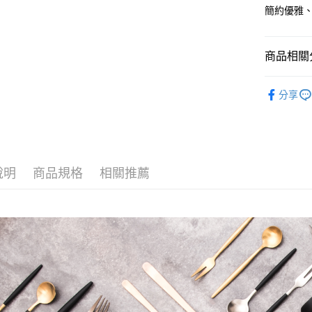
１．簡單
簡約優雅
２．便利
運送方式
３．安心
全家取貨
商品相關分
【「AFT
每筆NT$6
１．於結帳
■ 材質分類
付」結帳
分享
7-11取貨
２．訂單
■ 餐具種類
３．收到繳
每筆NT$6
／ATM／
全部商品
※ 請注意
宅配
絡購買商品
★ 居家饗
先享後付
每筆NT$1
說明
商品規格
相關推薦
※ 交易是
★ WAGA
是否繳費成
順豐速運
付客戶支
【注意事
１．透過由
交易，需
求債權轉
２．關於
https://aft
３．未成
「AFTE