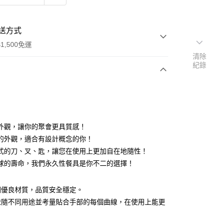
送方式
1,500免運
清除
紀錄
次付款
付款
外觀，讓你的聚會更具質感！
的外觀，適合有設計概念的你！
式的刀、叉、匙，讓您在使用上更加自在地隨性！
球的壽命，我們永久性餐具是你不二的選擇！
享後付
銹鋼優良材質，品質安全穩定。
FTEE先享後付」】
依隨不同用途並考量貼合手部的每個曲線，在使用上能更
先享後付是「在收到商品之後才付款」的支付方式。 讓您購物簡單
。
心！