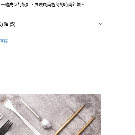
：不需註冊會員、不需綁卡、不需儲值。
、一體成型的設計，展現風尚極簡的時尚外觀。
：只要手機號碼，簡訊認證，即可結帳。
：先確認商品／服務後，再付款。
付款
類 (5)
EE先享後付」結帳流程】
0，滿NT$1,500(含以上)免運費
方式選擇「AFTEE先享後付」後，將跳轉至「AFTEE先享後
 ■
金屬
頁面，進行簡訊認證並確認金額後，即可完成結帳。
客服
付款
成立數日內，您將收到繳費通知簡訊。
 ■
刀叉匙筷
費通知簡訊後14天內，點擊此簡訊中的連結，可透過四大超商
0，滿NT$1,500(含以上)免運費
網路銀行／等多元方式進行付款，方視為交易完成。
：結帳手續完成當下不需立刻繳費，但若您需要取消訂單，請聯
的店家。未經商家同意取消之訂單仍視為有效，需透過AFTEE
宴套組 ★
繳納相關費用。
00，滿NT$1,500(含以上)免運費
否成功請以「AFTEE先享後付 」之結帳頁面顯示為準，若有關於
 精選餐具 ★
功／繳費後需取消欲退款等相關疑問，請聯繫「AFTEE先享後
查看運費
援中心」
https://netprotections.freshdesk.com/support/home
項】
恩沛科技股份有限公司提供之「AFTEE先享後付」服務完成之
依本服務之必要範圍內提供個人資料，並將交易相關給付款項請
讓予恩沛科技股份有限公司。
個人資料處理事宜，請瀏覽以下網址：
ee.tw/terms/#terms3
年的使用者請事先徵得法定代理人或監護人之同意方可使用
E先享後付」，若未經同意申辦者引起之損失，本公司不負相關責