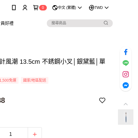
0
中文 (繁體)
TWD
會員好禮
計風潮 13.5cm 不銹鋼小叉│銀黛藍│單
1,500免運
國家/地區配送
88