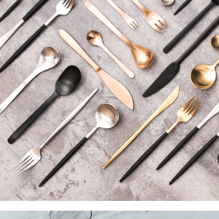
任。
４．使用「
即時審查
結果請求
５．嚴禁
形，恩沛
動。