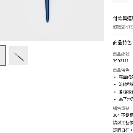
付款與運
超取滿NT$
付款方式
商品特色
信用卡一
商品編號
3993111
超商取貨
商品特色
Apple Pay
霧面的
流線型
街口支付
各種樣
悠遊付
為了地
AFTEE先
銷售重點
相關說明
304 不
【關於「A
精湛工藝
ATM付款
AFTEE
舒適自在
便利好安