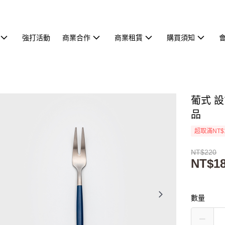
強打活動
商業合作
商業租賃
購買須知
葡式 設
品
超取滿NT$
NT$220
NT$1
數量