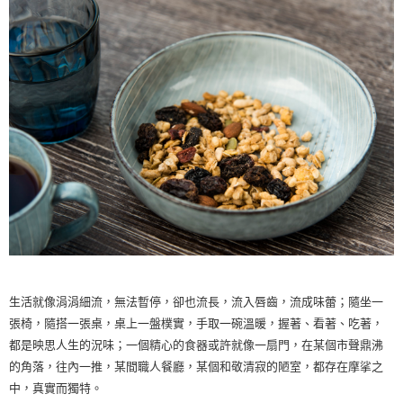
生活就像涓涓細流，無法暫停，卻也流長，流入唇齒，流成味蕾；隨坐一
張椅，隨搭一張桌，桌上一盤樸實，手取一碗溫暖，握著、看著、吃著，
都是映思人生的況味；一個精心的食器或許就像一扇門，在某個市聲鼎沸
的角落，往內一推，某間職人餐廳，某個和敬清寂的陋室，都存在摩挲之
中，真實而獨特。