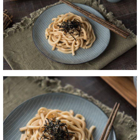
【注意事項】
１．透過由恩沛科技股份有限公司提供之「AFTEE先享後付」服務完成之交
易，需依本服務之必要範圍內提供個人資料，並將交易相關給付款項請求債
權轉讓予恩沛科技股份有限公司。
２．關於個人資料處理事宜，請瀏覽以下網址：
https://aftee.tw/terms/#terms3
３．未成年的使用者請事先徵得法定代理人或監護人之同意方可使用
「AFTEE先享後付」，若未經同意申辦者引起之損失，本公司不負相關責
任。
４．使用「AFTEE先享後付」時，將依據個別帳號之用戶狀況，依本公司即
時審查核予不同之上限額度；若仍有額度不足之情形，本公司將視審查結果
請求用戶進行身份認證。
５．嚴禁一人註冊多個帳號或使用他人資訊註冊。若發現惡意使用之情形，
恩沛科技股份有限公司將有權停止該用戶之使用額度並採取法律行動。