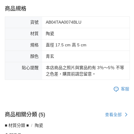
商品規格
貨號
AB04TAA0074BLU
材質
陶瓷
規格
直徑 17.5 cm 高 5 cm
顏色
青玄
貼心提醒
本店商品之照片與實品約有 3％～5％ 不等
之色差，購買前請您留意。
客服
商品相關分類 (5)
查看全部
■ 材質分類 ■
陶瓷