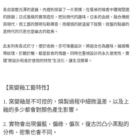
各自發散光澤的瓷器，內裡則保留了一片質樸，在餐桌的暗香中體現閒適
的餘韻；日式風格的實用造形，把玩現代的趣味。日系的血統，融合傳統
與現代，用工藝的簡明勾勒禪意，用模燒的餘溫留下陰翳，妝盤的點綴的
是時代的巧思也是幽古的耽美。
此系列有各式尺寸，便於收納，亦可堆疊設計，將組合也為趣味。釉燒略
帶紋理，於觀於觸，都是飲食的情趣。同時也重視設計的永久使用性，實
踐“將設計和易於使用的特性”生活化，讓生活簡單。
【窯變釉工藝特性】
1. 窯變釉是不可控的，燒製過程中細微溫差，以及上
釉的多少都會對顏色產生影響。
2. 實物會出現偏藍、偏綠、偏灰，
復古凹凸小黑點
的
分佈、密集也會不同
。