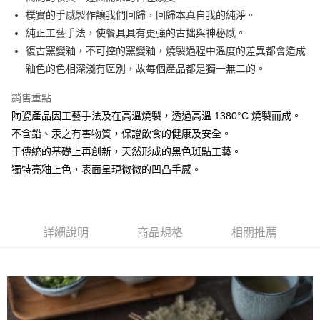
樸實的手感製作讓我們回歸，回歸本真自我的純淨。
悠遊付
純正工藝手法，使餐具具有更強的古拙與神秘感。
AFTEE先享後付
復古窯變釉，不可控的窯變釉，燒製過程中溫度的差異都會造成
相關說明
釉色的色相深淺有區別，故每個產品都是獨一無二的。
【關於「AFTEE先享後付」】
ATM付款
AFTEE先享後付是「在收到商品之後才付款」的支付方式。 讓您購物簡單
銷售重點
便利好安心！
陶瓷產品因工藝手法及在高溫燒製，透過高溫 1380°C 燒製而成。
１．簡單：不需註冊會員、不需綁卡、不需儲值。
運送方式
２．便利：只要手機號碼，簡訊認證，即可結帳。
不含鉛、汞之有害物質，保證飲食的健康及安全。
３．安心：先確認商品／服務後，再付款。
全家取貨付款
于傳統的基礎上再創新，天然形成的黑色斑點工藝。
每筆NT$60，滿NT$1,500(含以上)免運費
獨特亮釉上色，表面呈現微微的凹凸手感。
【「AFTEE先享後付」結帳流程】
１．於結帳方式選擇「AFTEE先享後付」後，將跳轉至「AFTEE先享後付」
7-11取貨付款
結帳頁面，進行簡訊認證並確認金額後，即可完成結帳。
２．訂單成立數日內，您將收到繳費通知簡訊。
每筆NT$60，滿NT$1,500(含以上)免運費
３．收到繳費通知簡訊後14天內，點擊此簡訊中的連結，可透過四大超商／
詳細說明
商品規格
相關推薦
ATM／網路銀行／等多元方式進行付款，方視為交易完成。
宅配
※ 請注意：結帳手續完成當下不需立刻繳費，但若您需要取消訂單，請聯絡
每筆NT$100，滿NT$1,500(含以上)免運費
購買商品的店家。未經商家同意取消之訂單仍視為有效，需透過AFTEE先享
後付繳納相關費用。
順豐速運
※ 交易是否成功請以「AFTEE先享後付 」之結帳頁面顯示為準，若有關於
查看運費
是否繳費成功／繳費後需取消欲退款等相關疑問，請聯繫「AFTEE先享後付
客戶支援中心」
https://netprotections.freshdesk.com/support/home