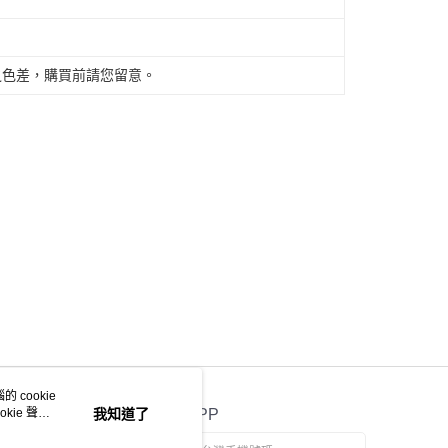
之色差，購買前請您留意。
 cookie
kie 聲明
我知道了
官方APP