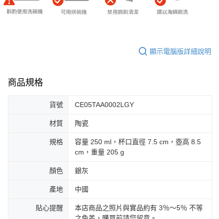
顯示電腦版詳細說明
商品規格
貨號
CE05TAA0002LGY
材質
陶瓷
規格
容量 250 ml，杯口直徑 7.5 cm，壺高 8.5
cm，重量 205 g
顏色
銀灰
產地
中國
貼心提醒
本店商品之照片與實品約有 3％～5％ 不等
之色差，購買前請您留意。