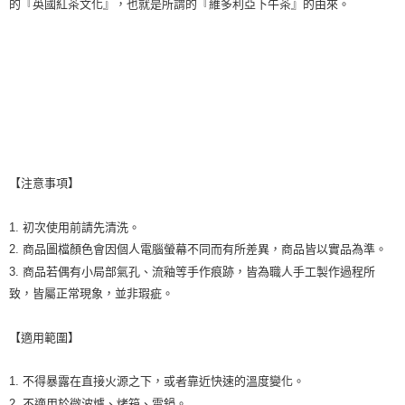
的『英國紅茶文化』，也就是所謂的『維多利亞下午茶』的由來。
【注意事項】
1. 初次使用前請先清洗。
2. 商品圖檔顏色會因個人電腦螢幕不同而有所差異，商品皆以實品為準。
3. 商品若偶有小局部氣孔、流釉等手作痕跡，皆為職人手工製作過程所
致，皆屬正常現象，並非瑕疵。
【適用範圍】
1. 不得暴露在直接火源之下，或者靠近快速的溫度變化。
2. 不適用於微波爐、烤箱、電鍋。