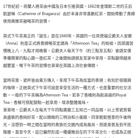
17世紀初，荷蘭人將茶由中國及日本引進英國，1662年查理斯二世的王后
凱瑟琳（Catherine of Braganza）由於本身非常喜歡紅茶，開始帶動了貴婦
使用典雅茶器喝茶的習慣。
英式下午茶真正的『誕生』是在1840年，英國的一位貝德福公爵夫人安娜
（Anna）則是正式將貴婦喝茶定調為「Afternoon Tea」的始祖。因英國習
慣晚上八、九點才用晚餐，公爵夫人每天下午（約三點至五點）會請女僕
準備簡單的點心跟一壺紅茶，之後開始請朋友至家中享用，茶點變得越來
越豐富，喝下午茶的習慣也漸漸在英國上流社會傳開。
當時茶葉、瓷杯皆由東方傳入，享用下午茶為炫富的表現；有別於很隨興
的咖啡，正統英式下午茶可說是享受生活的一種方式，也是重要的社交活
動。一般的下午茶稱為Afternoon Tea，若多了香檳則為較高級的Royal
Tea，香檳可搭配甜點一起享用，增添整體風味。
漸漸地，公爵夫人在每天下午四點廣邀三五知己一同品啜，以上等瓷質餐
具盛裝的香純好茶，配以精緻的三明治和小蛋糕，同享輕鬆愜意的午後時
光。沒想到一時之間在當時的貴族社交圈內成為風尚，而逐漸普及到平民
階層。直至今天，這已儼然形成一種優雅自在的下午茶文化，也成為正統