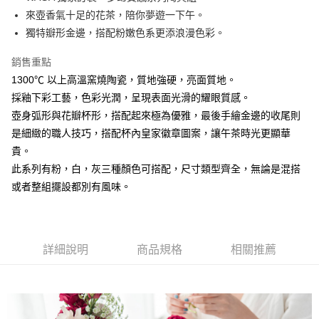
來壺香氣十足的花茶，陪你夢遊一下午。
悠遊付
獨特瓣形金邊，搭配粉嫩色系更添浪漫色彩。
AFTEE先享後付
銷售重點
相關說明
1300℃ 以上高溫窯燒陶瓷，質地強硬，亮面質地。
【關於「AFTEE先享後付」】
ATM付款
AFTEE先享後付是「在收到商品之後才付款」的支付方式。 讓您購物簡單
採釉下彩工藝，色彩光潤，呈現表面光滑的耀眼質感。
便利好安心！
壺身弧形與花瓣杯形，搭配起來極為優雅，最後手繪金邊的收尾則
１．簡單：不需註冊會員、不需綁卡、不需儲值。
運送方式
２．便利：只要手機號碼，簡訊認證，即可結帳。
是細緻的職人技巧，搭配杯內皇家徽章圖案，讓午茶時光更顯華
３．安心：先確認商品／服務後，再付款。
全家取貨付款
貴。
每筆NT$60，滿NT$1,500(含以上)免運費
此系列有粉，白，灰三種顏色可搭配，尺寸類型齊全，無論是混搭
【「AFTEE先享後付」結帳流程】
１．於結帳方式選擇「AFTEE先享後付」後，將跳轉至「AFTEE先享後付」
或者整組擺設都別有風味。
7-11取貨付款
結帳頁面，進行簡訊認證並確認金額後，即可完成結帳。
２．訂單成立數日內，您將收到繳費通知簡訊。
每筆NT$60，滿NT$1,500(含以上)免運費
３．收到繳費通知簡訊後14天內，點擊此簡訊中的連結，可透過四大超商／
ATM／網路銀行／等多元方式進行付款，方視為交易完成。
宅配
※ 請注意：結帳手續完成當下不需立刻繳費，但若您需要取消訂單，請聯絡
詳細說明
商品規格
相關推薦
每筆NT$100，滿NT$1,500(含以上)免運費
購買商品的店家。未經商家同意取消之訂單仍視為有效，需透過AFTEE先享
後付繳納相關費用。
順豐速運
※ 交易是否成功請以「AFTEE先享後付 」之結帳頁面顯示為準，若有關於
查看運費
是否繳費成功／繳費後需取消欲退款等相關疑問，請聯繫「AFTEE先享後付
客戶支援中心」
https://netprotections.freshdesk.com/support/home