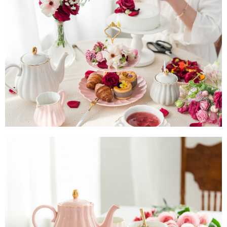
【注意事項】
１．透過由恩沛科技股份有限公司提供之「AFTEE先享後付」服務完成之交
易，需依本服務之必要範圍內提供個人資料，並將交易相關給付款項請求債
權轉讓予恩沛科技股份有限公司。
２．關於個人資料處理事宜，請瀏覽以下網址：
https://aftee.tw/terms/#terms3
３．未成年的使用者請事先徵得法定代理人或監護人之同意方可使用
「AFTEE先享後付」，若未經同意申辦者引起之損失，本公司不負相關責
任。
４．使用「AFTEE先享後付」時，將依據個別帳號之用戶狀況，依本公司即
時審查核予不同之上限額度；若仍有額度不足之情形，本公司將視審查結果
請求用戶進行身份認證。
５．嚴禁一人註冊多個帳號或使用他人資訊註冊。若發現惡意使用之情形，
恩沛科技股份有限公司將有權停止該用戶之使用額度並採取法律行動。