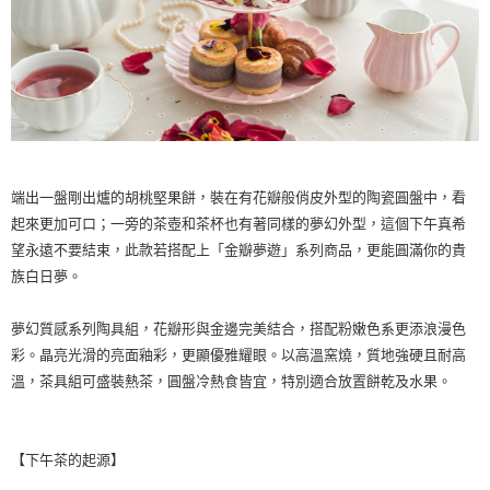
端出一盤剛出爐的胡桃堅果餅，裝在有花瓣般俏皮外型的陶瓷圓盤中，看
起來更加可口；一旁的茶壺和茶杯也有著同樣的夢幻外型，這個下午真希
望永遠不要結束，此款若搭配上「金瓣夢遊」系列商品，更能圓滿你的貴
族白日夢。
夢幻質感系列陶具組，花瓣形與金邊完美結合，搭配粉嫩色系更添浪漫色
彩。晶亮光滑的亮面釉彩，更顯優雅耀眼。以高溫窯燒，質地強硬且耐高
溫，茶具組可盛裝熱茶，圓盤冷熱食皆宜，特別適合放置餅乾及水果。
【下午茶的起源】