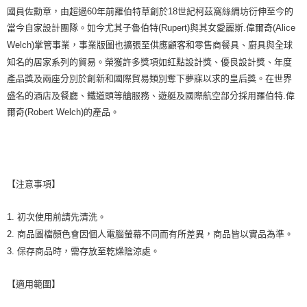
國員佐勳章，由超過60年前羅伯特草創於18世紀柯茲窩絲綢坊衍伸至今的
當今自家設計團隊。如今尤其子魯伯特(Rupert)與其女愛麗斯.偉爾奇(Alice
Welch)掌管事業，事業版圖也擴張至供應顧客和零售商餐具、廚具與全球
知名的居家系列的貿易。榮獲許多獎項如紅點設計獎、優良設計獎、年度
產品獎及兩座分別於創新和國際貿易類別奪下夢寐以求的皇后獎。在世界
盛名的酒店及餐廳、鐵道頭等艙服務、遊艇及國際航空部分採用羅伯特.偉
爾奇(Robert Welch)的產品。
【注意事項】
1. 初次使用前請先清洗。
2. 商品圖檔顏色會因個人電腦螢幕不同而有所差異，商品皆以實品為準。
3. 保存商品時，需存放至乾燥陰涼處。
【適用範圍】