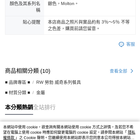
顏色及其系列名
銀色，Molton。
稱
貼心提醒
本店商品之照片與實品約有 3％～5％ 不等
之色差，購買前請您留意。
客服
商品相關分類 (10)
查看全部
■ 品牌專區 ■
RW 勞勃 威奇系列餐具
■ 材質分類 ■
金屬
本分類熱銷
全站排行
本網站中使用 cookie，欲查詢有關本網站使用 cookie 方式之詳情，及若您不希
熱門標籤
望在電腦上使用 cookie 時應如何變更電腦的 cookie 設定，請參閱本網站「
隱私
權條款
」之 Cookie 聲明。您繼續使用本網站即表示您同意本公司得按本網站使