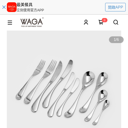
最美餐具
開啟APP
立刻使用官方APP
0
1
/
6