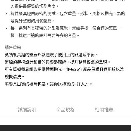
刃提供最優質的切割角度。
悠遊付
每件餐具經由嚴密的測試，包含重量、形狀、風格及拋光，為的
AFTEE先享後付
是提升整體的用餐體驗。
相關說明
每一系列有其獨特的外型及感覺，就如尋找一份合適的菜單一
【關於「AFTEE先享後付」】
樣，挑選合適的設計需要許多的考量。
ATM付款
AFTEE先享後付是「在收到商品之後才付款」的支付方式。 讓您購物簡單
便利好安心！
銷售重點
１．簡單：不需註冊會員、不需綁卡、不需儲值。
運送方式
２．便利：只要手機號碼，簡訊認證，即可結帳。
莫頓餐具組的垂直外觀體現了使用上的舒適及平衡。
３．安心：先確認商品／服務後，再付款。
全家取貨付款
流線的握柄設計和諧的與餐盤環繞，提升整體餐桌的呈現。
每筆NT$60，滿NT$1,500(含以上)免運費
所有莫頓餐具組皆提供鏡面拋光，並有25年產品保證且適用於以洗
【「AFTEE先享後付」結帳流程】
１．於結帳方式選擇「AFTEE先享後付」後，將跳轉至「AFTEE先享後付」
碗機清洗。
7-11取貨付款
結帳頁面，進行簡訊認證並確認金額後，即可完成結帳。
隨餐具出貨的禮盒包裝，讓你送禮真的~好大方。
２．訂單成立數日內，您將收到繳費通知簡訊。
每筆NT$60，滿NT$1,500(含以上)免運費
３．收到繳費通知簡訊後14天內，點擊此簡訊中的連結，可透過四大超商／
ATM／網路銀行／等多元方式進行付款，方視為交易完成。
宅配
※ 請注意：結帳手續完成當下不需立刻繳費，但若您需要取消訂單，請聯絡
每筆NT$100，滿NT$1,500(含以上)免運費
購買商品的店家。未經商家同意取消之訂單仍視為有效，需透過AFTEE先享
詳細說明
商品規格
相關推薦
後付繳納相關費用。
順豐速運
※ 交易是否成功請以「AFTEE先享後付 」之結帳頁面顯示為準，若有關於
查看運費
是否繳費成功／繳費後需取消欲退款等相關疑問，請聯繫「AFTEE先享後付
客戶支援中心」
https://netprotections.freshdesk.com/support/home