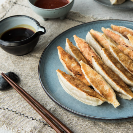
４．使用「
即時審查
結果請求
５．嚴禁
形，恩沛
動。