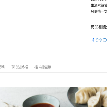
２．便利
運送方式
生漆木筷
３．安心
月更換一
全家取貨
【「AFT
每筆NT$6
１．於結帳
付」結帳
商品相關分
7-11取貨
２．訂單
３．收到繳
每筆NT$6
■ 材質分類
／ATM／
分享
※ 請注意
■ 餐具種類
宅配
絡購買商品
先享後付
每筆NT$1
全部商品
※ 交易是
是否繳費成
順豐速運
★ WAGA
付客戶支
說明
商品規格
相關推薦
【注意事
１．透過由
交易，需
求債權轉
２．關於
https://aft
３．未成
「AFTE
任。