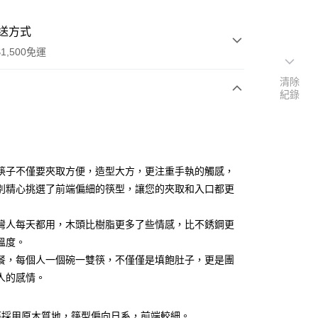
送方式
1,500免運
清除
紀錄
次付款
付款
筷子不僅要夾取方便，造型大方，更注重手執的觸感，
別精心挑選了前端偏細的筷型，讓您的夾取和入口都更
灣人每天都用，木頭比樹脂更多了些情感，比不銹鋼更
溫度。
享後付
餐，每個人一個碗一雙筷，不僅僅是填飽肚子，更是團
FTEE先享後付」】
人的感情。
先享後付是「在收到商品之後才付款」的支付方式。 讓您購物簡單
心！
：不需註冊會員、不需綁卡、不需儲值。
筷採用原木質地，筷型偏向日系，前端較細。