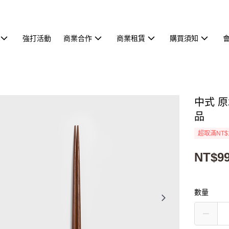
強打活動
商業合作
商業租賃
購買須知
中式 原
品
超取滿NT$
NT$9
數量