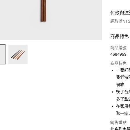
付款與運
超取滿NT$
付款方式
商品特色
信用卡一
商品編號
4684959
超商取貨
商品特色
Apple Pay
一雙好
我們特
街口支付
優雅
悠遊付
筷子台
多了些
AFTEE先
在家用
相關說明
【關於「A
聚一家
ATM付款
AFTEE
銷售重點
便利好安
１．簡單
此系列木