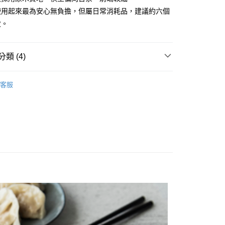
：只要手機號碼，簡訊認證，即可結帳。
使用起來最為安心無負擔，但屬日常消耗品，建議約六個
：先確認商品／服務後，再付款。
次。
付款
EE先享後付」結帳流程】
0，滿NT$1,500(含以上)免運費
方式選擇「AFTEE先享後付」後，將跳轉至「AFTEE先享後
頁面，進行簡訊認證並確認金額後，即可完成結帳。
類 (4)
付款
成立數日內，您將收到繳費通知簡訊。
費通知簡訊後14天內，點擊此簡訊中的連結，可透過四大超商
0，滿NT$1,500(含以上)免運費
 ■
木頭
網路銀行／等多元方式進行付款，方視為交易完成。
客服
：結帳手續完成當下不需立刻繳費，但若您需要取消訂單，請聯
 ■
刀叉匙筷
的店家。未經商家同意取消之訂單仍視為有效，需透過AFTEE
繳納相關費用。
00，滿NT$1,500(含以上)免運費
否成功請以「AFTEE先享後付 」之結帳頁面顯示為準，若有關於
功／繳費後需取消欲退款等相關疑問，請聯繫「AFTEE先享後
 精選餐具 ★
查看運費
援中心」
https://netprotections.freshdesk.com/support/home
項】
恩沛科技股份有限公司提供之「AFTEE先享後付」服務完成之
依本服務之必要範圍內提供個人資料，並將交易相關給付款項請
讓予恩沛科技股份有限公司。
個人資料處理事宜，請瀏覽以下網址：
ee.tw/terms/#terms3
年的使用者請事先徵得法定代理人或監護人之同意方可使用
E先享後付」，若未經同意申辦者引起之損失，本公司不負相關責