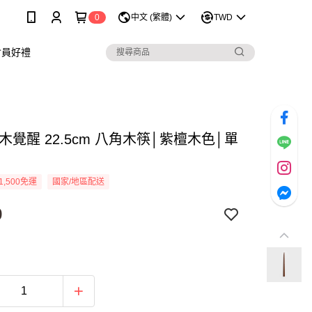
0
中文 (繁體)
TWD
會員好禮
木覺醒 22.5cm 八角木筷│紫檀木色│單
1,500免運
國家/地區配送
9