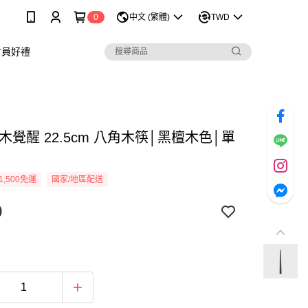
0
中文 (繁體)
TWD
會員好禮
木覺醒 22.5cm 八角木筷│黑檀木色│單
1,500免運
國家/地區配送
9