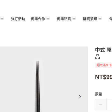
強打活動
商業合作
商業租賃
購買須知
中式 原
品
超取滿NT$
NT$9
數量