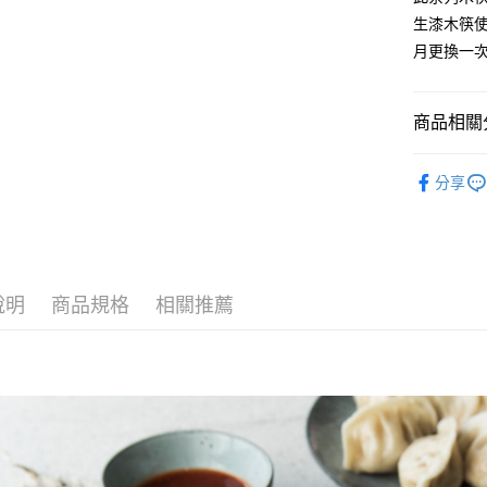
２．便利
運送方式
生漆木筷
３．安心
月更換一
全家取貨
【「AFT
每筆NT$6
１．於結帳
付」結帳
商品相關分
7-11取貨
２．訂單
３．收到繳
每筆NT$6
■ 材質分類
／ATM／
分享
※ 請注意
■ 餐具種類
宅配
絡購買商品
先享後付
每筆NT$1
全部商品
※ 交易是
是否繳費成
順豐速運
★ WAGA
付客戶支
說明
商品規格
相關推薦
【注意事
１．透過由
交易，需
求債權轉
２．關於
https://aft
３．未成
「AFTE
任。