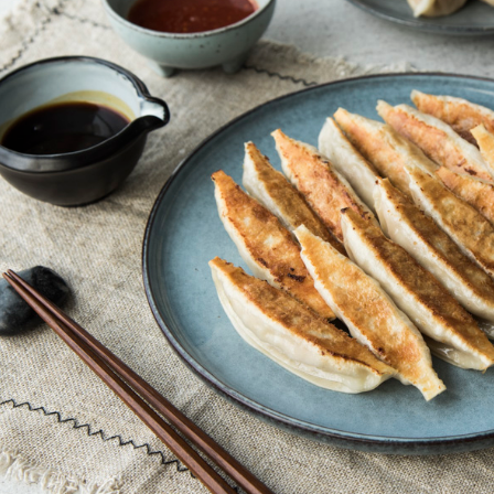
４．使用「
即時審查
結果請求
５．嚴禁
形，恩沛
動。