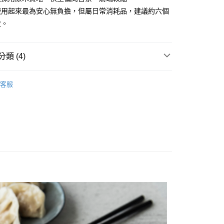
：只要手機號碼，簡訊認證，即可結帳。
使用起來最為安心無負擔，但屬日常消耗品，建議約六個
：先確認商品／服務後，再付款。
次。
付款
EE先享後付」結帳流程】
0，滿NT$1,500(含以上)免運費
方式選擇「AFTEE先享後付」後，將跳轉至「AFTEE先享後
頁面，進行簡訊認證並確認金額後，即可完成結帳。
類 (4)
付款
成立數日內，您將收到繳費通知簡訊。
費通知簡訊後14天內，點擊此簡訊中的連結，可透過四大超商
0，滿NT$1,500(含以上)免運費
 ■
木頭
網路銀行／等多元方式進行付款，方視為交易完成。
客服
：結帳手續完成當下不需立刻繳費，但若您需要取消訂單，請聯
 ■
刀叉匙筷
的店家。未經商家同意取消之訂單仍視為有效，需透過AFTEE
繳納相關費用。
00，滿NT$1,500(含以上)免運費
否成功請以「AFTEE先享後付 」之結帳頁面顯示為準，若有關於
功／繳費後需取消欲退款等相關疑問，請聯繫「AFTEE先享後
 精選餐具 ★
查看運費
援中心」
https://netprotections.freshdesk.com/support/home
項】
恩沛科技股份有限公司提供之「AFTEE先享後付」服務完成之
依本服務之必要範圍內提供個人資料，並將交易相關給付款項請
讓予恩沛科技股份有限公司。
個人資料處理事宜，請瀏覽以下網址：
ee.tw/terms/#terms3
年的使用者請事先徵得法定代理人或監護人之同意方可使用
E先享後付」，若未經同意申辦者引起之損失，本公司不負相關責