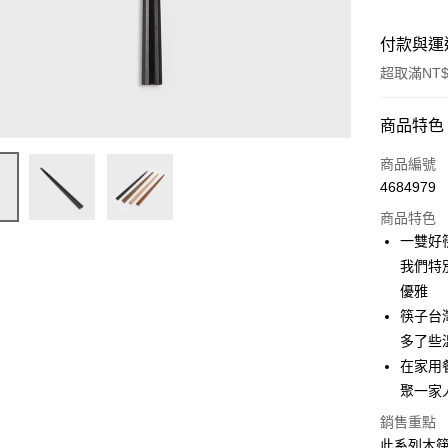
付款與運
超取滿NT$
付款方式
商品特色
信用卡一
商品編號
4684979
超商取貨
商品特色
Apple Pay
一雙好
我們特
街口支付
優雅
悠遊付
筷子台
多了些
AFTEE先
在家用
相關說明
【關於「A
聚一家
ATM付款
AFTEE
銷售重點
便利好安
１．簡單
此系列木