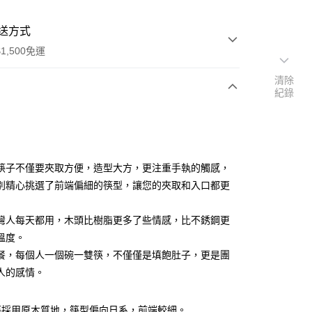
送方式
1,500免運
清除
紀錄
次付款
付款
筷子不僅要夾取方便，造型大方，更注重手執的觸感，
別精心挑選了前端偏細的筷型，讓您的夾取和入口都更
灣人每天都用，木頭比樹脂更多了些情感，比不銹鋼更
溫度。
享後付
餐，每個人一個碗一雙筷，不僅僅是填飽肚子，更是團
FTEE先享後付」】
人的感情。
先享後付是「在收到商品之後才付款」的支付方式。 讓您購物簡單
心！
：不需註冊會員、不需綁卡、不需儲值。
筷採用原木質地，筷型偏向日系，前端較細。