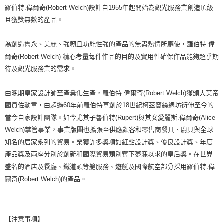
羅伯特.偉爾奇(Robert Welch)設計自1955年起開始為觀光服務業創造頂級
且獲獎無數的產品。
為創造雋永、美麗、強韌且功能性強的產品的無盡熱情所驅使，羅伯特.偉
爾奇(Robert Welch) 精心考量每件作品的目的及實用性確保作品能夠超乎期
待及觀光服務業的需求。
由晚期皇家設計師至產業化生產，羅伯特.偉爾奇(Robert Welch)獲頒大英帝
國員佐勳章，由超過60年前羅伯特草創於18世紀柯茲窩絲綢坊衍伸至今的
當今自家設計團隊。如今尤其子魯伯特(Rupert)與其女愛麗斯.偉爾奇(Alice
Welch)掌管事業，事業版圖也擴張至供應顧客和零售商餐具、廚具與全球
知名的居家系列的貿易。榮獲許多獎項如紅點設計獎、優良設計獎、年度
產品獎及兩座分別於創新和國際貿易類別奪下夢寐以求的皇后獎。在世界
盛名的酒店及餐廳、鐵道頭等艙服務、遊艇及國際航空部分採用羅伯特.偉
爾奇(Robert Welch)的產品。
【注意事項】