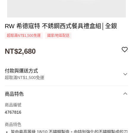
RW 希德寇特 不銹鋼西式餐具禮盒組│全銀
超取滿NT$1,500免運
國家/地區配送
NT$2,680
付款與運送方式
超取滿NT$1,500免運
付款方式
商品特色
信用卡一次付款
商品編號
超商取貨付款
4767816
Apple Pay
商品特色
街口支付
皆由最高等級 18/10 不鏽鋼製造。由特別強化的不鏽鋼製成的刀