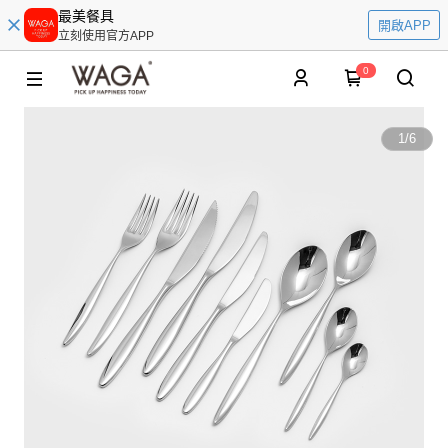
最美餐具
開啟APP
立刻使用官方APP
0
1
/
6