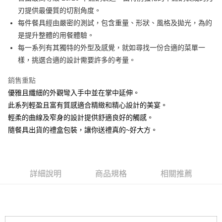
刃提供最優質的切割角度。
悠遊付
每件餐具經由嚴密的測試，包含重量、形狀、風格及拋光，為的
AFTEE先享後付
是提升整體的用餐體驗。
相關說明
每一系列有其獨特的外型及感覺，就如尋找一份合適的菜單一
【關於「AFTEE先享後付」】
樣，挑選合適的設計需要許多的考量。
ATM付款
AFTEE先享後付是「在收到商品之後才付款」的支付方式。 讓您購物簡單
便利好安心！
銷售重點
１．簡單：不需註冊會員、不需綁卡、不需儲值。
運送方式
２．便利：只要手機號碼，簡訊認證，即可結帳。
優雅且纖細的外觀彎入手中並在掌中延伸。
３．安心：先確認商品／服務後，再付款。
全家取貨付款
此系列輕盈且富有質感適合精緻和精心設計的美宴。
每筆NT$60，滿NT$1,500(含以上)免運費
輕柔的曲線及窄身的設計提供舒適良好的觸感。
【「AFTEE先享後付」結帳流程】
１．於結帳方式選擇「AFTEE先享後付」後，將跳轉至「AFTEE先享後付」
隨餐具出貨的禮盒包裝，讓你送禮真的~好大方。
7-11取貨付款
結帳頁面，進行簡訊認證並確認金額後，即可完成結帳。
２．訂單成立數日內，您將收到繳費通知簡訊。
每筆NT$60，滿NT$1,500(含以上)免運費
３．收到繳費通知簡訊後14天內，點擊此簡訊中的連結，可透過四大超商／
ATM／網路銀行／等多元方式進行付款，方視為交易完成。
宅配
※ 請注意：結帳手續完成當下不需立刻繳費，但若您需要取消訂單，請聯絡
詳細說明
商品規格
相關推薦
每筆NT$100，滿NT$1,500(含以上)免運費
購買商品的店家。未經商家同意取消之訂單仍視為有效，需透過AFTEE先享
後付繳納相關費用。
順豐速運
※ 交易是否成功請以「AFTEE先享後付 」之結帳頁面顯示為準，若有關於
查看運費
是否繳費成功／繳費後需取消欲退款等相關疑問，請聯繫「AFTEE先享後付
客戶支援中心」
https://netprotections.freshdesk.com/support/home