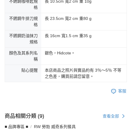
不銹鋼咖啡匙規
長 10.5cm 寬2 cm 重 10g
格
不銹鋼牛排刀規
長 23.5cm 寬2 cm 重80 g
格
不銹鋼奶油抹刀
長 16cm 寬1.5 cm 重35 g
規格
顏色及其系列名
銀色，Hidcote。
稱
貼心提醒
本店商品之照片與實品約有 3％～5％ 不等
之色差，購買前請您留意。
客服
商品相關分類 (9)
查看全部
■ 品牌專區 ■
RW 勞勃 威奇系列餐具