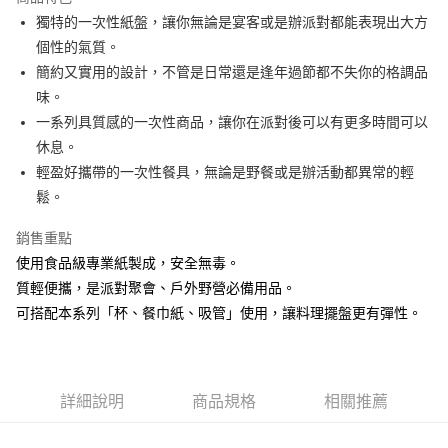
街口支付
獨特的一次性紙盤，讓你無論是宴客或是辦派對都能表現出大方
個性的氣質。
悠遊付
簡約又實用的設計，不管是日常還是逢年過節都不失你的格調品
AFTEE先享後付
味。
相關說明
一系列具質感的一次性商品，讓你在派對後可以有更多時間可以
【關於「AFTEE先享後付」】
休息。
ATM付款
AFTEE先享後付是「在收到商品之後才付款」的支付方式。 讓您購物簡單
輕盈好攜帶的一次性餐具，無論是野餐或是辦活動都異常的輕
便利好安心！
１．簡單：不需註冊會員、不需綁卡、不需儲值。
鬆。
運送方式
２．便利：只要手機號碼，簡訊認證，即可結帳。
３．安心：先確認商品／服務後，再付款。
全家取貨付款
銷售重點
每筆NT$60，滿NT$1,500(含以上)免運費
使用食品級專業紙製成，安全無毒。
【「AFTEE先享後付」結帳流程】
１．於結帳方式選擇「AFTEE先享後付」後，將跳轉至「AFTEE先享後付」
質輕便攜，是派對聚會、戶外野營必備用品。
7-11取貨付款
結帳頁面，進行簡訊認證並確認金額後，即可完成結帳。
可搭配本系列「杯、餐巾紙、吸管」使用，讓料理擺盤更有彈性。
２．訂單成立數日內，您將收到繳費通知簡訊。
每筆NT$60，滿NT$1,500(含以上)免運費
３．收到繳費通知簡訊後14天內，點擊此簡訊中的連結，可透過四大超商／
ATM／網路銀行／等多元方式進行付款，方視為交易完成。
宅配
※ 請注意：結帳手續完成當下不需立刻繳費，但若您需要取消訂單，請聯絡
每筆NT$100，滿NT$1,500(含以上)免運費
購買商品的店家。未經商家同意取消之訂單仍視為有效，需透過AFTEE先享
詳細說明
商品規格
相關推薦
後付繳納相關費用。
順豐速運
※ 交易是否成功請以「AFTEE先享後付 」之結帳頁面顯示為準，若有關於
查看運費
是否繳費成功／繳費後需取消欲退款等相關疑問，請聯繫「AFTEE先享後付