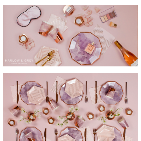
客戶支援中心」
https://netprotections.freshdesk.com/support/home
【注意事項】
１．透過由恩沛科技股份有限公司提供之「AFTEE先享後付」服務完成之交
易，需依本服務之必要範圍內提供個人資料，並將交易相關給付款項請求債
權轉讓予恩沛科技股份有限公司。
２．關於個人資料處理事宜，請瀏覽以下網址：
https://aftee.tw/terms/#terms3
３．未成年的使用者請事先徵得法定代理人或監護人之同意方可使用
「AFTEE先享後付」，若未經同意申辦者引起之損失，本公司不負相關責
任。
４．使用「AFTEE先享後付」時，將依據個別帳號之用戶狀況，依本公司即
時審查核予不同之上限額度；若仍有額度不足之情形，本公司將視審查結果
請求用戶進行身份認證。
５．嚴禁一人註冊多個帳號或使用他人資訊註冊。若發現惡意使用之情形，
恩沛科技股份有限公司將有權停止該用戶之使用額度並採取法律行動。