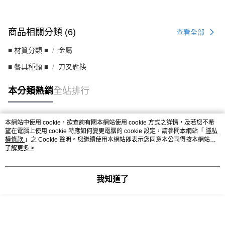
商品相關分類 (6)
查看全部
■ 材質分類 ■
金屬
■ 餐具種類 ■
刀叉匙筷
本分類熱銷
全站排行
本網站中使用 cookie，欲查詢有關本網站使用 cookie 方式之詳情，及若您不希
熱門標籤
望在電腦上使用 cookie 時應如何變更電腦的 cookie 設定，請參閱本網站「
隱私
權條款
」之 Cookie 聲明。您繼續使用本網站即表示您同意本公司得按本網站使
用條款之 Cookie 聲明使用 cookie。
了解更多 >
我知道了