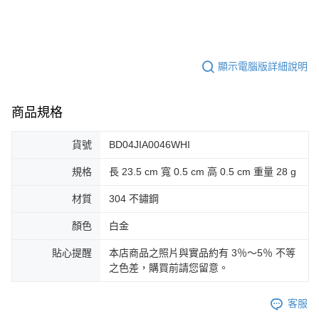
顯示電腦版詳細說明
商品規格
貨號
BD04JIA0046WHI
規格
長 23.5 cm 寬 0.5 cm 高 0.5 cm 重量 28 g
材質
304 不鏽鋼
顏色
白金
貼心提醒
本店商品之照片與實品約有 3％～5％ 不等
之色差，購買前請您留意。
客服