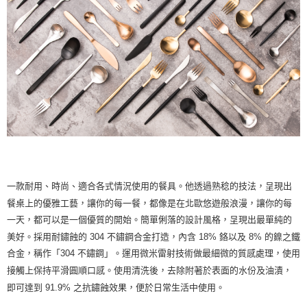
【注意事項】
１．透過由恩沛科技股份有限公司提供之「AFTEE先享後付」服務完成之交
易，需依本服務之必要範圍內提供個人資料，並將交易相關給付款項請求債
權轉讓予恩沛科技股份有限公司。
２．關於個人資料處理事宜，請瀏覽以下網址：
https://aftee.tw/terms/#terms3
３．未成年的使用者請事先徵得法定代理人或監護人之同意方可使用
「AFTEE先享後付」，若未經同意申辦者引起之損失，本公司不負相關責
任。
４．使用「AFTEE先享後付」時，將依據個別帳號之用戶狀況，依本公司即
時審查核予不同之上限額度；若仍有額度不足之情形，本公司將視審查結果
請求用戶進行身份認證。
５．嚴禁一人註冊多個帳號或使用他人資訊註冊。若發現惡意使用之情形，
恩沛科技股份有限公司將有權停止該用戶之使用額度並採取法律行動。
一款耐用、時尚、適合各式情況使用的餐具。他透過熟稔的技法，呈現出
餐桌上的優雅工藝，讓你的每一餐，都像是在北歐悠遊般浪漫，讓你的每
一天，都可以是一個優質的開始。簡單俐落的設計風格，呈現出最單純的
美好。採用耐鏽蝕的 304 不鏽鋼合金打造，內含 18% 鉻以及 8% 的鎳之鐵
合金，稱作「304 不鏽鋼」。運用微米雷射技術做最細微的質感處理，使用
接觸上保持平滑圓順口感。使用清洗後，去除附著於表面的水份及油漬，
即可達到 91.9% 之抗鏽蝕效果，便於日常生活中使用。