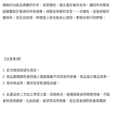
精緻的功能及美觀的外形，深受簡約、復古喜好者的支持，讓四件的餐具
組顛覆對於餐桌的所有想像！視覺及味覺的享受，一次擁有，加強用餐的
趣味性。安全且耐用，即便是小孩也能安心使用，更適合旅行和野餐。
【注意事項】
1. 初次使用前請先清洗。
2. 商品圖檔顏色會因個人電腦螢幕不同而有所差異，商品皆以實品為準。
3. 保存商品時，需存放至乾燥陰涼處。
4. 此產品有二次加工烤漆工藝，若經刷洗、碰撞與較長時間使用後，可能
會有使用痕跡，比如刮痕、掉漆等自然現象，若在意者請斟酌後再購買