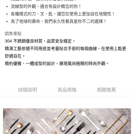
流線型的外觀，適合有設計概念的你！
悠遊付
各種樣式的刀、叉、匙，讓您在使用上更加自在地隨性！
AFTEE先享後付
為了地球的壽命，我們永久性餐具是你不二的選擇！
相關說明
銷售重點
【關於「AFTEE先享後付」】
ATM付款
AFTEE先享後付是「在收到商品之後才付款」的支付方式。 讓您購物簡單
304 不銹鋼優良材質，品質安全穩定。
便利好安心！
精湛工藝依隨不同用途並考量貼合手部的每個曲線，在使用上能更
１．簡單：不需註冊會員、不需綁卡、不需儲值。
運送方式
２．便利：只要手機號碼，簡訊認證，即可結帳。
舒適自在。
３．安心：先確認商品／服務後，再付款。
全家取貨付款
簡約優雅、一體成型的設計，展現風尚極簡的時尚外觀。
每筆NT$60，滿NT$1,500(含以上)免運費
【「AFTEE先享後付」結帳流程】
１．於結帳方式選擇「AFTEE先享後付」後，將跳轉至「AFTEE先享後付」
7-11取貨付款
結帳頁面，進行簡訊認證並確認金額後，即可完成結帳。
２．訂單成立數日內，您將收到繳費通知簡訊。
每筆NT$60，滿NT$1,500(含以上)免運費
詳細說明
商品規格
相關推薦
３．收到繳費通知簡訊後14天內，點擊此簡訊中的連結，可透過四大超商／
ATM／網路銀行／等多元方式進行付款，方視為交易完成。
宅配
※ 請注意：結帳手續完成當下不需立刻繳費，但若您需要取消訂單，請聯絡
每筆NT$100，滿NT$1,500(含以上)免運費
購買商品的店家。未經商家同意取消之訂單仍視為有效，需透過AFTEE先享
後付繳納相關費用。
順豐速運
※ 交易是否成功請以「AFTEE先享後付 」之結帳頁面顯示為準，若有關於
查看運費
是否繳費成功／繳費後需取消欲退款等相關疑問，請聯繫「AFTEE先享後付
客戶支援中心」
https://netprotections.freshdesk.com/support/home