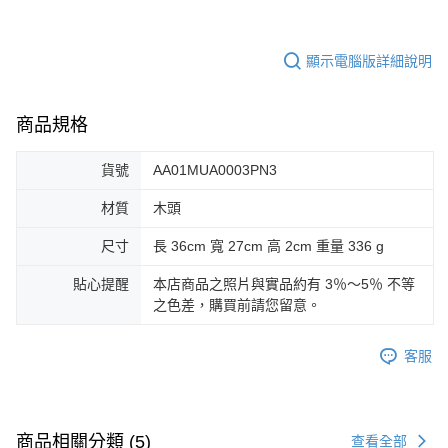
顯示電腦版詳細說明
商品規格
貨號
AA01MUA0003PN3
材質
木頭
尺寸
長 36cm 寬 27cm 高 2cm 重量 336 g
貼心提醒
本店商品之照片與實品約有 3％～5％ 不等
之色差，購買前請您留意。
客服
商品相關分類 (5)
查看全部