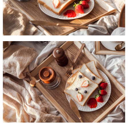
【注意事項】
１．透過由恩沛科技股份有限公司提供之「AFTEE先享後付」服務完成之交
易，需依本服務之必要範圍內提供個人資料，並將交易相關給付款項請求債
權轉讓予恩沛科技股份有限公司。
２．關於個人資料處理事宜，請瀏覽以下網址：
https://aftee.tw/terms/#terms3
３．未成年的使用者請事先徵得法定代理人或監護人之同意方可使用
「AFTEE先享後付」，若未經同意申辦者引起之損失，本公司不負相關責
任。
４．使用「AFTEE先享後付」時，將依據個別帳號之用戶狀況，依本公司即
時審查核予不同之上限額度；若仍有額度不足之情形，本公司將視審查結果
請求用戶進行身份認證。
５．嚴禁一人註冊多個帳號或使用他人資訊註冊。若發現惡意使用之情形，
恩沛科技股份有限公司將有權停止該用戶之使用額度並採取法律行動。