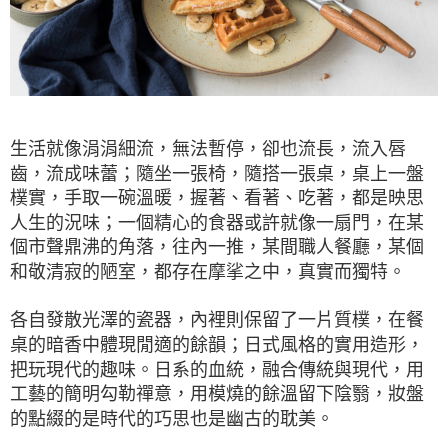
生活就像涓涓細流，無法暫停，卻也流長，流入唇
齒，流成味蕾；隨坐一張椅，隨搭一張桌，桌上一盤
樸實，手取一碗溫暖，握著、看著、吃著，都是映思
人生的況味；一個精心的食器或許就像一扇門，在某
個市聲鼎沸的角落，往內一推，某間職人餐廳，某個
和敬清寂的陋室，都存在摩挲之中，真實而獨特。
各自發散光澤的瓷器，內裡則保留了一片質樸，在餐
桌的暗香中體現閒適的餘韻；日式風格的實用造形，
把玩現代的趣味。日系的血統，融合傳統與現代，用
工藝的簡明勾勒禪意，用模燒的餘溫留下陰翳，妝盤
的點綴的是時代的巧思也是幽古的耽美。