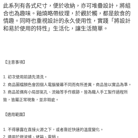
此系列有各式尺寸，便於收納，亦可堆疊設計，將組
合也為趣味。釉燒略帶紋理，於觀於觸，都是飲食的
情趣。同時也重視設計的永久使用性，實踐「將設計
和易於使用的特性」生活化，讓生活簡單。
【注意事項】
1. 初次使用前請先清洗。
2. 商品圖檔顏色會因個人電腦螢幕不同而有所差異，商品皆以實品為準。
3. 商品若偶有小局部氣孔、流釉等手作痕跡，皆為職人手工製作過程所
致，皆屬正常現象，並非瑕疵。
【適用範圍】
1. 不得暴露在直接火源之下，或者靠近快速的溫度變化。
2. 適用於微波爐、烤箱、電鍋。