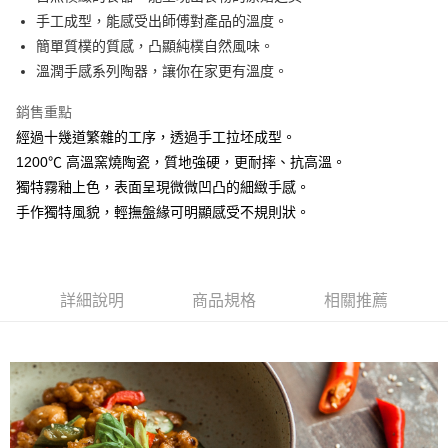
手工成型，能感受出師傅對產品的溫度。
悠遊付
簡單質樸的質感，凸顯純樸自然風味。
AFTEE先享後付
溫潤手感系列陶器，讓你在家更有溫度。
相關說明
銷售重點
【關於「AFTEE先享後付」】
ATM付款
AFTEE先享後付是「在收到商品之後才付款」的支付方式。 讓您購物簡單
經過十幾道繁雜的工序，透過手工拉坯成型。
便利好安心！
1200℃ 高溫窯燒陶瓷，質地強硬，更耐摔、抗高溫。
１．簡單：不需註冊會員、不需綁卡、不需儲值。
運送方式
２．便利：只要手機號碼，簡訊認證，即可結帳。
獨特霧釉上色，表面呈現微微凹凸的細緻手感。
３．安心：先確認商品／服務後，再付款。
全家取貨付款
手作獨特風貌，輕撫盤緣可明顯感受不規則狀。
每筆NT$60，滿NT$1,500(含以上)免運費
【「AFTEE先享後付」結帳流程】
１．於結帳方式選擇「AFTEE先享後付」後，將跳轉至「AFTEE先享後付」
7-11取貨付款
結帳頁面，進行簡訊認證並確認金額後，即可完成結帳。
２．訂單成立數日內，您將收到繳費通知簡訊。
每筆NT$60，滿NT$1,500(含以上)免運費
詳細說明
商品規格
相關推薦
３．收到繳費通知簡訊後14天內，點擊此簡訊中的連結，可透過四大超商／
ATM／網路銀行／等多元方式進行付款，方視為交易完成。
宅配
※ 請注意：結帳手續完成當下不需立刻繳費，但若您需要取消訂單，請聯絡
每筆NT$100，滿NT$1,500(含以上)免運費
購買商品的店家。未經商家同意取消之訂單仍視為有效，需透過AFTEE先享
後付繳納相關費用。
順豐速運
※ 交易是否成功請以「AFTEE先享後付 」之結帳頁面顯示為準，若有關於
查看運費
是否繳費成功／繳費後需取消欲退款等相關疑問，請聯繫「AFTEE先享後付
客戶支援中心」
https://netprotections.freshdesk.com/support/home