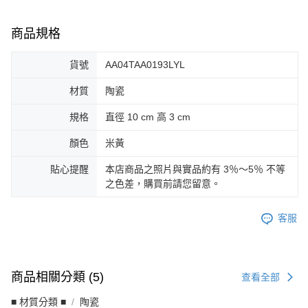
商品規格
貨號
AA04TAA0193LYL
材質
陶瓷
規格
直徑 10 cm 高 3 cm
顏色
米黃
貼心提醒
本店商品之照片與實品約有 3％～5％ 不等
之色差，購買前請您留意。
客服
商品相關分類 (5)
查看全部
■ 材質分類 ■
陶瓷