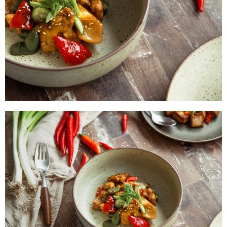
【注意事項】
１．透過由恩沛科技股份有限公司提供之「AFTEE先享後付」服務完成之交
易，需依本服務之必要範圍內提供個人資料，並將交易相關給付款項請求債
權轉讓予恩沛科技股份有限公司。
２．關於個人資料處理事宜，請瀏覽以下網址：
https://aftee.tw/terms/#terms3
３．未成年的使用者請事先徵得法定代理人或監護人之同意方可使用
「AFTEE先享後付」，若未經同意申辦者引起之損失，本公司不負相關責
任。
４．使用「AFTEE先享後付」時，將依據個別帳號之用戶狀況，依本公司即
時審查核予不同之上限額度；若仍有額度不足之情形，本公司將視審查結果
請求用戶進行身份認證。
５．嚴禁一人註冊多個帳號或使用他人資訊註冊。若發現惡意使用之情形，
恩沛科技股份有限公司將有權停止該用戶之使用額度並採取法律行動。