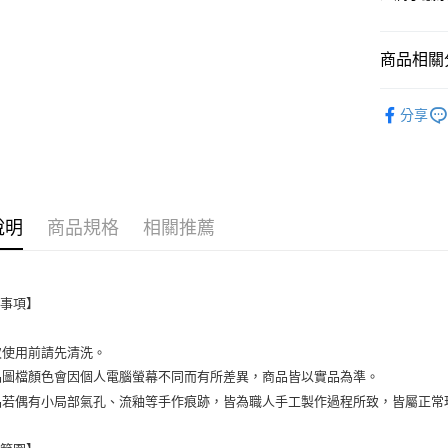
３．安心
全家取貨
【「AFT
每筆NT$6
１．於結帳
商品相關分
付」結帳
7-11取貨
２．訂單
■ 餐具種類
３．收到繳
分享
每筆NT$6
／ATM／
全部商品
※ 請注意
宅配
★ 居家饗
絡購買商品
先享後付
每筆NT$1
※ 交易是
是否繳費成
說明
商品規格
相關推薦
付客戶支
【注意事
１．透過由
意事項】
交易，需
求債權轉
２．關於
初次使用前請先清洗。
https://aft
商品圖檔顏色會因個人電腦螢幕不同而有所差異，商品皆以實品為準。
３．未成
「AFTE
商品若偶有小局部氣孔、流釉等手作痕跡，皆為職人手工製作過程所致，皆屬正
任。
４．使用「