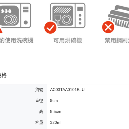
規格
貨號
AC03TAA0101BLU
直徑
9cm
高
8.5cm
容量
320ml