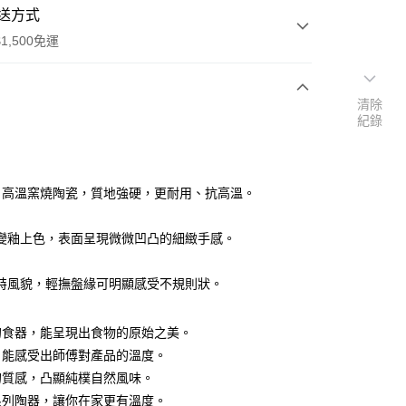
送方式
1,500免運
清除
次付款
紀錄
付款
0℃ 高溫窯燒陶瓷，質地強硬，更耐用、抗高溫。
變釉上色，表面呈現微微凹凸的細緻手感。
特風貌，輕撫盤緣可明顯感受不規則狀。
享後付
FTEE先享後付」】
的食器，能呈現出食物的原始之美。
先享後付是「在收到商品之後才付款」的支付方式。 讓您購物簡單
，能感受出師傅對產品的溫度。
心！
：不需註冊會員、不需綁卡、不需儲值。
的質感，凸顯純樸自然風味。
：只要手機號碼，簡訊認證，即可結帳。
系列陶器，讓你在家更有溫度。