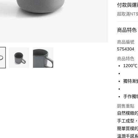
付款與運
超取滿NT$
付款方式
商品特色
信用卡一
商品編號
5754304
超商取貨
商品特色
Apple Pay
120
街口支付
獨特漸
悠遊付
手作獨
AFTEE先
相關說明
銷售重點
【關於「A
自然樸緻
ATM付款
AFTEE
手工成型
便利好安
１．簡單
簡單質樸
２．便利
運送方式
溫潤手感