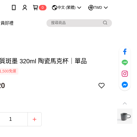
0
中文 (繁體)
TWD
會員好禮
質斑墨 320ml 陶瓷馬克杯｜單品
1,500免運
20