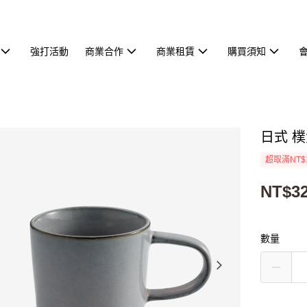
強打活動
商業合作
商業租賃
購買須知
日式 樸
超取滿NT$
NT$3
數量