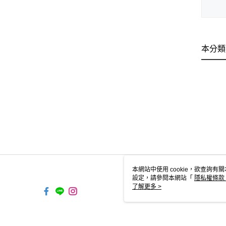
本分類
本網站中使用 cookie，欲查詢有關
設定，請參閱本網站「
隱私權條款
使用 cookie。
了解更多 >