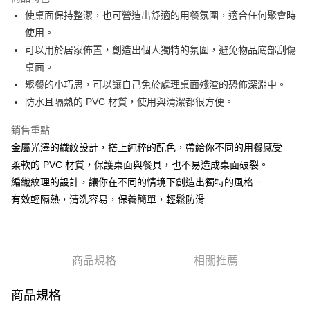
街口支付
使桌面保持整潔，也可營造出舒適的用餐氛圍，適合任何聚會時
使用。
悠遊付
可以用於居家佈置，創造出個人獨特的氛圍，避免物品底部刮傷
AFTEE先享後付
桌面。
相關說明
聚餐的小巧思，可以讓自己免於處理桌面殘渣的恐佈深淵中。
【關於「AFTEE先享後付」】
防水且隔熱的 PVC 材質，使用與清潔都很方便。
ATM付款
AFTEE先享後付是「在收到商品之後才付款」的支付方式。 讓您購物簡單
便利好安心！
銷售重點
１．簡單：不需註冊會員、不需綁卡、不需儲值。
運送方式
２．便利：只要手機號碼，簡訊認證，即可結帳。
金屬光澤的織紋設計，搭上純粹的配色，帶給你不同的用餐感受
３．安心：先確認商品／服務後，再付款。
全家取貨付款
柔軟的 PVC 材質，保護桌面與餐具，也不易造成桌面破裂。
每筆NT$60，滿NT$1,500(含以上)免運費
編織紋理的設計，讓你在不同的情境下創造出獨特的風格。
【「AFTEE先享後付」結帳流程】
１．於結帳方式選擇「AFTEE先享後付」後，將跳轉至「AFTEE先享後付」
有效輕隔熱，清洗容易，保養簡單，輕鬆防滑
7-11取貨付款
結帳頁面，進行簡訊認證並確認金額後，即可完成結帳。
２．訂單成立數日內，您將收到繳費通知簡訊。
每筆NT$60，滿NT$1,500(含以上)免運費
３．收到繳費通知簡訊後14天內，點擊此簡訊中的連結，可透過四大超商／
ATM／網路銀行／等多元方式進行付款，方視為交易完成。
宅配
※ 請注意：結帳手續完成當下不需立刻繳費，但若您需要取消訂單，請聯絡
商品規格
相關推薦
每筆NT$100，滿NT$1,500(含以上)免運費
購買商品的店家。未經商家同意取消之訂單仍視為有效，需透過AFTEE先享
後付繳納相關費用。
商品規格
順豐速運
※ 交易是否成功請以「AFTEE先享後付 」之結帳頁面顯示為準，若有關於
查看運費
是否繳費成功／繳費後需取消欲退款等相關疑問，請聯繫「AFTEE先享後付