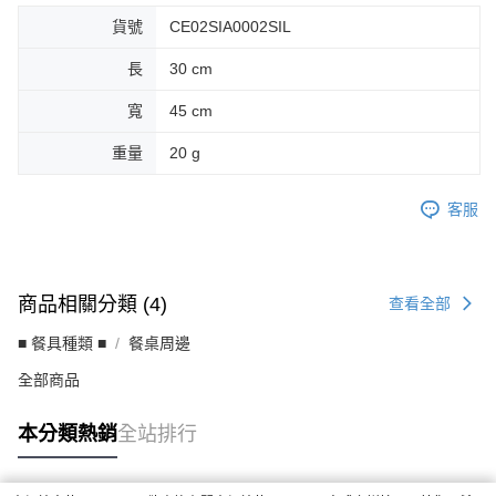
客戶支援中心」
https://netprotections.freshdesk.com/support/home
貨號
CE02SIA0002SIL
【注意事項】
長
30 cm
１．透過由恩沛科技股份有限公司提供之「AFTEE先享後付」服務完成之交
易，需依本服務之必要範圍內提供個人資料，並將交易相關給付款項請求債
寬
45 cm
權轉讓予恩沛科技股份有限公司。
２．關於個人資料處理事宜，請瀏覽以下網址：
重量
20 g
https://aftee.tw/terms/#terms3
３．未成年的使用者請事先徵得法定代理人或監護人之同意方可使用
「AFTEE先享後付」，若未經同意申辦者引起之損失，本公司不負相關責
客服
任。
４．使用「AFTEE先享後付」時，將依據個別帳號之用戶狀況，依本公司即
時審查核予不同之上限額度；若仍有額度不足之情形，本公司將視審查結果
請求用戶進行身份認證。
５．嚴禁一人註冊多個帳號或使用他人資訊註冊。若發現惡意使用之情形，
商品相關分類 (4)
查看全部
恩沛科技股份有限公司將有權停止該用戶之使用額度並採取法律行動。
■ 餐具種類 ■
餐桌周邊
全部商品
本分類熱銷
全站排行