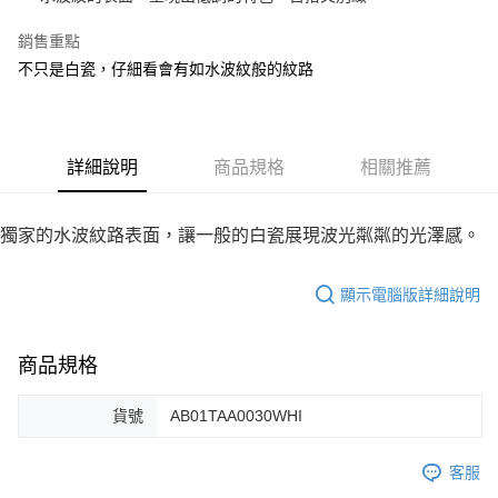
悠遊付
銷售重點
不只是白瓷，仔細看會有如水波紋般的紋路
AFTEE先享後付
相關說明
【關於「AFTEE先享後付」】
ATM付款
AFTEE先享後付是「在收到商品之後才付款」的支付方式。 讓您購物簡單
便利好安心！
詳細說明
商品規格
相關推薦
１．簡單：不需註冊會員、不需綁卡、不需儲值。
運送方式
２．便利：只要手機號碼，簡訊認證，即可結帳。
３．安心：先確認商品／服務後，再付款。
全家取貨付款
獨家的水波紋路表面，讓一般的白瓷展現波光粼粼的光澤感。
每筆NT$60，滿NT$1,500(含以上)免運費
【「AFTEE先享後付」結帳流程】
１．於結帳方式選擇「AFTEE先享後付」後，將跳轉至「AFTEE先享後付」
顯示電腦版詳細說明
7-11取貨付款
結帳頁面，進行簡訊認證並確認金額後，即可完成結帳。
２．訂單成立數日內，您將收到繳費通知簡訊。
每筆NT$60，滿NT$1,500(含以上)免運費
３．收到繳費通知簡訊後14天內，點擊此簡訊中的連結，可透過四大超商／
商品規格
ATM／網路銀行／等多元方式進行付款，方視為交易完成。
宅配
※ 請注意：結帳手續完成當下不需立刻繳費，但若您需要取消訂單，請聯絡
每筆NT$100，滿NT$1,500(含以上)免運費
購買商品的店家。未經商家同意取消之訂單仍視為有效，需透過AFTEE先享
貨號
AB01TAA0030WHI
後付繳納相關費用。
※ 交易是否成功請以「AFTEE先享後付 」之結帳頁面顯示為準，若有關於
是否繳費成功／繳費後需取消欲退款等相關疑問，請聯繫「AFTEE先享後付
客服
客戶支援中心」
https://netprotections.freshdesk.com/support/home