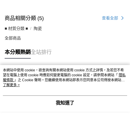
【注意事項】
１．透過由恩沛科技股份有限公司提供之「AFTEE先享後付」服務完成之交
商品相關分類 (5)
易，需依本服務之必要範圍內提供個人資料，並將交易相關給付款項請求債
查看全部
權轉讓予恩沛科技股份有限公司。
２．關於個人資料處理事宜，請瀏覽以下網址：
■ 材質分類 ■
陶瓷
https://aftee.tw/terms/#terms3
全部商品
３．未成年的使用者請事先徵得法定代理人或監護人之同意方可使用
「AFTEE先享後付」，若未經同意申辦者引起之損失，本公司不負相關責
任。
本分類熱銷
全站排行
４．使用「AFTEE先享後付」時，將依據個別帳號之用戶狀況，依本公司即
時審查核予不同之上限額度；若仍有額度不足之情形，本公司將視審查結果
請求用戶進行身份認證。
５．嚴禁一人註冊多個帳號或使用他人資訊註冊。若發現惡意使用之情形，
本網站中使用 cookie，欲查詢有關本網站使用 cookie 方式之詳情，及若您不希
熱門標籤
恩沛科技股份有限公司將有權停止該用戶之使用額度並採取法律行動。
望在電腦上使用 cookie 時應如何變更電腦的 cookie 設定，請參閱本網站「
隱私
權條款
」之 Cookie 聲明。您繼續使用本網站即表示您同意本公司得按本網站使
用條款之 Cookie 聲明使用 cookie。
了解更多 >
我知道了