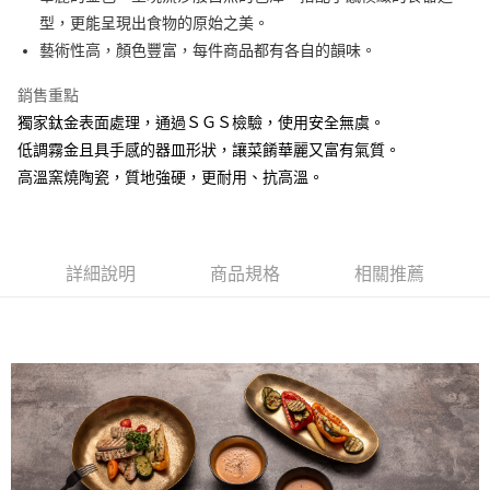
型，更能呈現出食物的原始之美。
悠遊付
藝術性高，顏色豐富，每件商品都有各自的韻味。
AFTEE先享後付
銷售重點
相關說明
獨家鈦金表面處理，通過ＳＧＳ檢驗，使用安全無虞。
【關於「AFTEE先享後付」】
ATM付款
AFTEE先享後付是「在收到商品之後才付款」的支付方式。 讓您購物簡單
低調霧金且具手感的器皿形狀，讓菜餚華麗又富有氣質。
便利好安心！
高溫窯燒陶瓷，質地強硬，更耐用、抗高溫。
１．簡單：不需註冊會員、不需綁卡、不需儲值。
運送方式
２．便利：只要手機號碼，簡訊認證，即可結帳。
３．安心：先確認商品／服務後，再付款。
全家取貨付款
每筆NT$60，滿NT$1,500(含以上)免運費
【「AFTEE先享後付」結帳流程】
詳細說明
商品規格
相關推薦
１．於結帳方式選擇「AFTEE先享後付」後，將跳轉至「AFTEE先享後付」
7-11取貨付款
結帳頁面，進行簡訊認證並確認金額後，即可完成結帳。
２．訂單成立數日內，您將收到繳費通知簡訊。
每筆NT$60，滿NT$1,500(含以上)免運費
３．收到繳費通知簡訊後14天內，點擊此簡訊中的連結，可透過四大超商／
ATM／網路銀行／等多元方式進行付款，方視為交易完成。
宅配
※ 請注意：結帳手續完成當下不需立刻繳費，但若您需要取消訂單，請聯絡
每筆NT$100，滿NT$1,500(含以上)免運費
購買商品的店家。未經商家同意取消之訂單仍視為有效，需透過AFTEE先享
後付繳納相關費用。
順豐速運
※ 交易是否成功請以「AFTEE先享後付 」之結帳頁面顯示為準，若有關於
查看運費
是否繳費成功／繳費後需取消欲退款等相關疑問，請聯繫「AFTEE先享後付
客戶支援中心」
https://netprotections.freshdesk.com/support/home