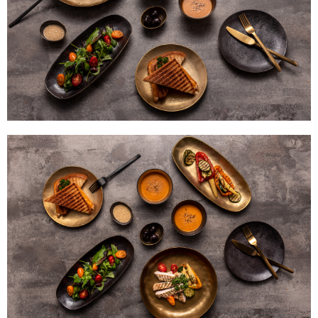
【注意事項】
１．透過由恩沛科技股份有限公司提供之「AFTEE先享後付」服務完成之交
易，需依本服務之必要範圍內提供個人資料，並將交易相關給付款項請求債
權轉讓予恩沛科技股份有限公司。
２．關於個人資料處理事宜，請瀏覽以下網址：
https://aftee.tw/terms/#terms3
３．未成年的使用者請事先徵得法定代理人或監護人之同意方可使用
「AFTEE先享後付」，若未經同意申辦者引起之損失，本公司不負相關責
任。
４．使用「AFTEE先享後付」時，將依據個別帳號之用戶狀況，依本公司即
時審查核予不同之上限額度；若仍有額度不足之情形，本公司將視審查結果
請求用戶進行身份認證。
５．嚴禁一人註冊多個帳號或使用他人資訊註冊。若發現惡意使用之情形，
恩沛科技股份有限公司將有權停止該用戶之使用額度並採取法律行動。