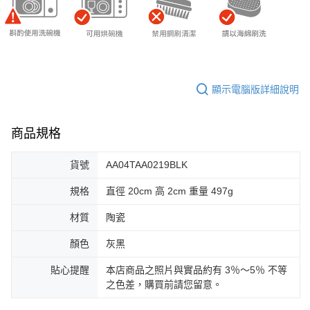
顯示電腦版詳細說明
商品規格
貨號
AA04TAA0219BLK
規格
直徑 20cm 高 2cm 重量 497g
材質
陶瓷
顏色
灰黑
貼心提醒
本店商品之照片與實品約有 3％～5％ 不等
之色差，購買前請您留意。