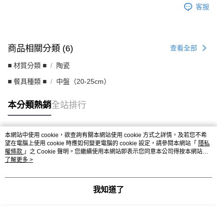
客服
商品相關分類 (6)
查看全部
■ 材質分類 ■
陶瓷
■ 餐具種類 ■
中盤（20-25cm）
本分類熱銷
全站排行
本網站中使用 cookie，欲查詢有關本網站使用 cookie 方式之詳情，及若您不希
熱門標籤
望在電腦上使用 cookie 時應如何變更電腦的 cookie 設定，請參閱本網站「
隱私
權條款
」之 Cookie 聲明。您繼續使用本網站即表示您同意本公司得按本網站使
用條款之 Cookie 聲明使用 cookie。
了解更多 >
我知道了