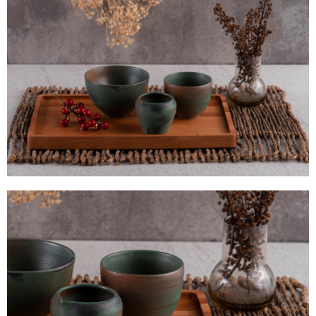
【注意事項】
１．透過由恩沛科技股份有限公司提供之「AFTEE先享後付」服務完成之交
易，需依本服務之必要範圍內提供個人資料，並將交易相關給付款項請求債
權轉讓予恩沛科技股份有限公司。
２．關於個人資料處理事宜，請瀏覽以下網址：
https://aftee.tw/terms/#terms3
３．未成年的使用者請事先徵得法定代理人或監護人之同意方可使用
「AFTEE先享後付」，若未經同意申辦者引起之損失，本公司不負相關責
任。
４．使用「AFTEE先享後付」時，將依據個別帳號之用戶狀況，依本公司即
時審查核予不同之上限額度；若仍有額度不足之情形，本公司將視審查結果
請求用戶進行身份認證。
５．嚴禁一人註冊多個帳號或使用他人資訊註冊。若發現惡意使用之情形，
恩沛科技股份有限公司將有權停止該用戶之使用額度並採取法律行動。