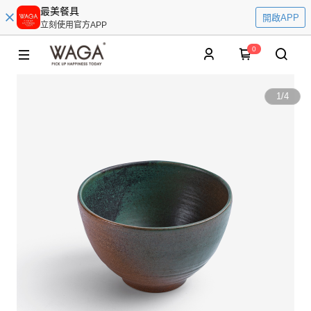
最美餐具
開啟APP
立刻使用官方APP
0
1
/
4