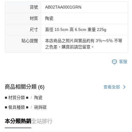
貨號
AB02TAA0001GRN
材質
陶瓷
尺寸
直徑 10.5cm 高 6.5cm 重量 225g
貼心提醒
本店商品之照片與實品約有 3％～5％ 不等
之色差，購買前請您留意。
客服
商品相關分類 (6)
查看全部
■ 材質分類 ■
陶瓷
■ 餐具種類 ■
碗與碟
本分類熱銷
全站排行