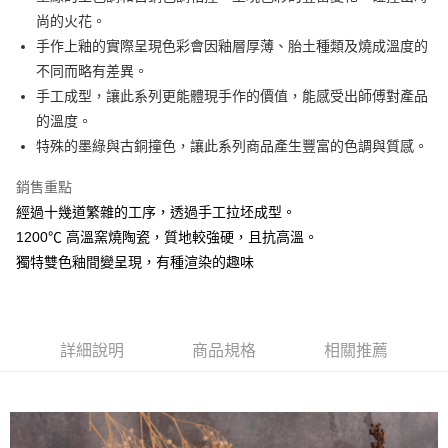
尚的火花。
悠遊付
手作上釉的實際呈現色彩會因釉層厚薄、胎土種類及燒成溫度的
AFTEE先享後付
不同而略有差異。
相關說明
手工成型，讓此系列更能體現手作的價值，能感受出師傅對產品
【關於「AFTEE先享後付」】
的溫度。
ATM付款
AFTEE先享後付是「在收到商品之後才付款」的支付方式。 讓您購物簡單
特殊的墨綠與古銅撞色，讓此系列商品產生豐富的色調與質感。
便利好安心！
１．簡單：不需註冊會員、不需綁卡、不需儲值。
運送方式
２．便利：只要手機號碼，簡訊認證，即可結帳。
銷售重點
３．安心：先確認商品／服務後，再付款。
全家取貨付款
經過十幾道繁雜的工序，透過手工拉坯成型。
每筆NT$60，滿NT$1,500(含以上)免運費
1200℃ 高溫窯燒陶瓷，質地較強硬，且抗高溫。
【「AFTEE先享後付」結帳流程】
１．於結帳方式選擇「AFTEE先享後付」後，將跳轉至「AFTEE先享後付」
獨特雙色釉間變呈現，有種渲染的趣味
7-11取貨付款
結帳頁面，進行簡訊認證並確認金額後，即可完成結帳。
２．訂單成立數日內，您將收到繳費通知簡訊。
每筆NT$60，滿NT$1,500(含以上)免運費
３．收到繳費通知簡訊後14天內，點擊此簡訊中的連結，可透過四大超商／
ATM／網路銀行／等多元方式進行付款，方視為交易完成。
宅配
※ 請注意：結帳手續完成當下不需立刻繳費，但若您需要取消訂單，請聯絡
詳細說明
商品規格
相關推薦
每筆NT$100，滿NT$1,500(含以上)免運費
購買商品的店家。未經商家同意取消之訂單仍視為有效，需透過AFTEE先享
後付繳納相關費用。
※ 交易是否成功請以「AFTEE先享後付 」之結帳頁面顯示為準，若有關於
是否繳費成功／繳費後需取消欲退款等相關疑問，請聯繫「AFTEE先享後付
客戶支援中心」
https://netprotections.freshdesk.com/support/home