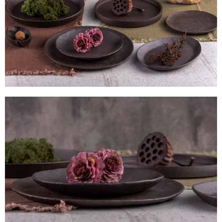
【注意事項】
１．透過由恩沛科技股份有限公司提供之「AFTEE先享後付」服務完成之交
易，需依本服務之必要範圍內提供個人資料，並將交易相關給付款項請求債
權轉讓予恩沛科技股份有限公司。
２．關於個人資料處理事宜，請瀏覽以下網址：
https://aftee.tw/terms/#terms3
３．未成年的使用者請事先徵得法定代理人或監護人之同意方可使用
「AFTEE先享後付」，若未經同意申辦者引起之損失，本公司不負相關責
任。
４．使用「AFTEE先享後付」時，將依據個別帳號之用戶狀況，依本公司即
時審查核予不同之上限額度；若仍有額度不足之情形，本公司將視審查結果
請求用戶進行身份認證。
５．嚴禁一人註冊多個帳號或使用他人資訊註冊。若發現惡意使用之情形，
恩沛科技股份有限公司將有權停止該用戶之使用額度並採取法律行動。