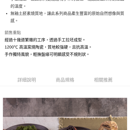
的溫度。
悠遊付
無釉土胚素燒質地，讓此系列商品產生豐富的原始自然想像與質
AFTEE先享後付
感。
相關說明
銷售重點
【關於「AFTEE先享後付」】
ATM付款
AFTEE先享後付是「在收到商品之後才付款」的支付方式。 讓您購物簡單
經過十幾道繁雜的工序，透過手工拉坯成型。
便利好安心！
1200℃ 高溫窯燒陶瓷，質地較強硬，且抗高溫。
１．簡單：不需註冊會員、不需綁卡、不需儲值。
運送方式
２．便利：只要手機號碼，簡訊認證，即可結帳。
手作獨特風貌，輕撫盤緣可明顯感受不規則狀。
３．安心：先確認商品／服務後，再付款。
全家取貨付款
每筆NT$60，滿NT$1,500(含以上)免運費
【「AFTEE先享後付」結帳流程】
１．於結帳方式選擇「AFTEE先享後付」後，將跳轉至「AFTEE先享後付」
7-11取貨付款
結帳頁面，進行簡訊認證並確認金額後，即可完成結帳。
詳細說明
商品規格
相關推薦
２．訂單成立數日內，您將收到繳費通知簡訊。
每筆NT$60，滿NT$1,500(含以上)免運費
３．收到繳費通知簡訊後14天內，點擊此簡訊中的連結，可透過四大超商／
ATM／網路銀行／等多元方式進行付款，方視為交易完成。
宅配
※ 請注意：結帳手續完成當下不需立刻繳費，但若您需要取消訂單，請聯絡
每筆NT$100，滿NT$1,500(含以上)免運費
購買商品的店家。未經商家同意取消之訂單仍視為有效，需透過AFTEE先享
後付繳納相關費用。
順豐速運
※ 交易是否成功請以「AFTEE先享後付 」之結帳頁面顯示為準，若有關於
查看運費
是否繳費成功／繳費後需取消欲退款等相關疑問，請聯繫「AFTEE先享後付
客戶支援中心」
https://netprotections.freshdesk.com/support/home