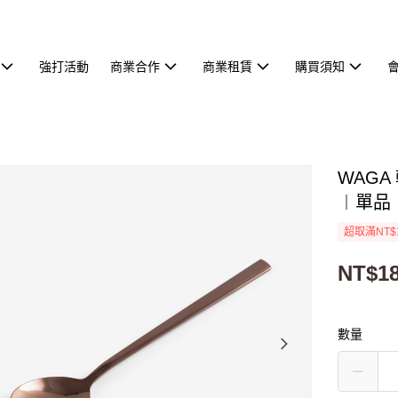
強打活動
商業合作
商業租賃
購買須知
WAGA
︱單品
超取滿NT$
NT$1
數量