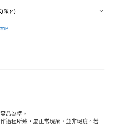
：只要手機號碼，簡訊認證，即可結帳。
：先確認商品／服務後，再付款。
類 (4)
付款
EE先享後付」結帳流程】
 ■
金屬
0，滿NT$1,500(含以上)免運費
方式選擇「AFTEE先享後付」後，將跳轉至「AFTEE先享後
客服
頁面，進行簡訊認證並確認金額後，即可完成結帳。
 ■
刀叉匙筷
付款
成立數日內，您將收到繳費通知簡訊。
費通知簡訊後14天內，點擊此簡訊中的連結，可透過四大超商
0，滿NT$1,500(含以上)免運費
網路銀行／等多元方式進行付款，方視為交易完成。
 精選餐具 ★
：結帳手續完成當下不需立刻繳費，但若您需要取消訂單，請聯
的店家。未經商家同意取消之訂單仍視為有效，需透過AFTEE
繳納相關費用。
00，滿NT$1,500(含以上)免運費
否成功請以「AFTEE先享後付 」之結帳頁面顯示為準，若有關於
功／繳費後需取消欲退款等相關疑問，請聯繫「AFTEE先享後
查看運費
援中心」
https://netprotections.freshdesk.com/support/home
項】
恩沛科技股份有限公司提供之「AFTEE先享後付」服務完成之
依本服務之必要範圍內提供個人資料，並將交易相關給付款項請
讓予恩沛科技股份有限公司。
以實品為準。
個人資料處理事宜，請瀏覽以下網址：
ee.tw/terms/#terms3
製作過程所致，屬正常現象，並非瑕疵。若
年的使用者請事先徵得法定代理人或監護人之同意方可使用
E先享後付」，若未經同意申辦者引起之損失，本公司不負相關責