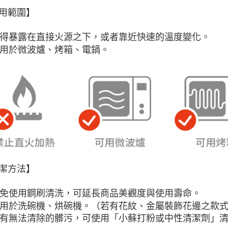
４．使用「
用範圍】
即時審查
結果請求
５．嚴禁
 不得暴露在直接火源之下，或者靠近快速的溫度變化。
形，恩沛
 適用於微波爐、烤箱、電鍋。
動。
潔方法】
 避免使用鋼刷清洗，可延長商品美觀度與使用壽命。
 可用於洗碗機、烘碗機。（若有花紋、金屬裝飾花邊之款
 如有無法清除的髒污，可使用「小蘇打粉或中性清潔劑」