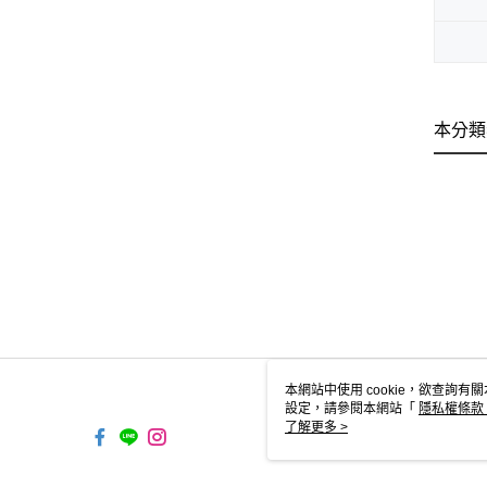
本分類
本網站中使用 cookie，欲查詢有關
設定，請參閱本網站「
隱私權條款
使用 cookie。
了解更多 >