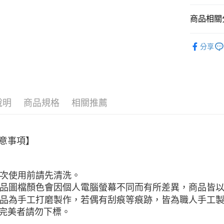
２．便利
運送方式
３．安心
商品相關分
全家取貨
【「AFT
■ 材質分類
每筆NT$6
１．於結帳
分享
付」結帳
■ 餐具種類
7-11取貨
２．訂單
３．收到繳
全部商品
每筆NT$6
／ATM／
★ WAGA
※ 請注意
宅配
絡購買商品
說明
商品規格
相關推薦
先享後付
每筆NT$1
※ 交易是
是否繳費成
順豐速運
付客戶支
意事項】
【注意事
１．透過由
交易，需
 初次使用前請先清洗。
求債權轉
 商品圖檔顏色會因個人電腦螢幕不同而有所差異，商品皆
２．關於
https://aft
 商品為手工打磨製作，若偶有刮痕等痕跡，皆為職人手工
３．未成
完美者請勿下標。
「AFTE
任。