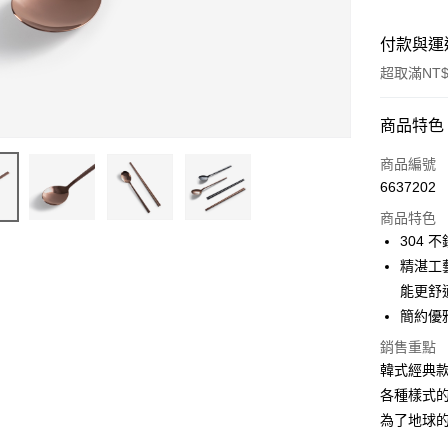
付款與運
超取滿NT$
付款方式
商品特色
信用卡一
商品編號
6637202
超商取貨
商品特色
Apple Pay
304
精湛工
街口支付
能更舒
悠遊付
簡約優
AFTEE先
銷售重點
相關說明
韓式經典
【關於「A
各種樣式
ATM付款
AFTEE
為了地球
便利好安
１．簡單