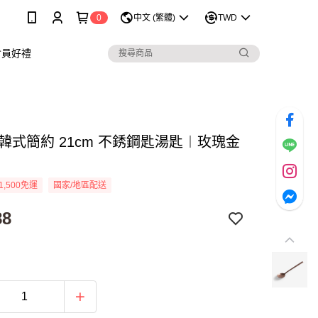
0
中文 (繁體)
TWD
會員好禮
 韓式簡約 21cm 不銹鋼匙湯匙︱玫瑰金
1,500免運
國家/地區配送
88