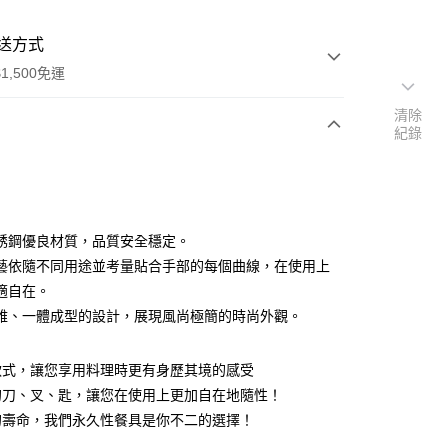
送方式
1,500免運
清除
紀錄
次付款
付款
 不銹鋼優良材質，品質安全穩定。
藝依隨不同用途並考量貼合手部的每個曲線，在使用上
適自在。
雅、一體成型的設計，展現風尚極簡的時尚外觀。
享後付
款式，讓您享用料理時更有身歷其境的感受
FTEE先享後付」】
的刀、叉、匙，讓您在使用上更加自在地隨性！
先享後付是「在收到商品之後才付款」的支付方式。 讓您購物簡單
的壽命，我們永久性餐具是你不二的選擇！
心！
：不需註冊會員、不需綁卡、不需儲值。