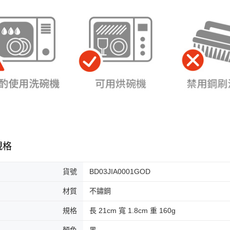
規格
貨號
BD03JIA0001GOD
材質
不鏽鋼
規格
長 21cm 寬 1.8cm 重 160g
顏色
黑