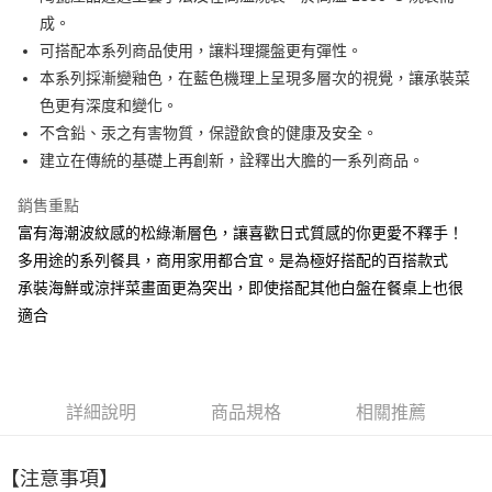
成。
悠遊付
可搭配本系列商品使用，讓料理擺盤更有彈性。
AFTEE先享後付
本系列採漸變釉色，在藍色機理上呈現多層次的視覺，讓承裝菜
相關說明
色更有深度和變化。
【關於「AFTEE先享後付」】
不含鉛、汞之有害物質，保證飲食的健康及安全。
ATM付款
AFTEE先享後付是「在收到商品之後才付款」的支付方式。 讓您購物簡單
建立在傳統的基礎上再創新，詮釋出大膽的一系列商品。
便利好安心！
１．簡單：不需註冊會員、不需綁卡、不需儲值。
運送方式
２．便利：只要手機號碼，簡訊認證，即可結帳。
銷售重點
３．安心：先確認商品／服務後，再付款。
全家取貨付款
富有海潮波紋感的松綠漸層色，讓喜歡日式質感的你更愛不釋手！
每筆NT$60，滿NT$1,500(含以上)免運費
多用途的系列餐具，商用家用都合宜。是為極好搭配的百搭款式
【「AFTEE先享後付」結帳流程】
１．於結帳方式選擇「AFTEE先享後付」後，將跳轉至「AFTEE先享後付」
承裝海鮮或涼拌菜畫面更為突出，即使搭配其他白盤在餐桌上也很
7-11取貨付款
結帳頁面，進行簡訊認證並確認金額後，即可完成結帳。
適合
２．訂單成立數日內，您將收到繳費通知簡訊。
每筆NT$60，滿NT$1,500(含以上)免運費
３．收到繳費通知簡訊後14天內，點擊此簡訊中的連結，可透過四大超商／
ATM／網路銀行／等多元方式進行付款，方視為交易完成。
宅配
※ 請注意：結帳手續完成當下不需立刻繳費，但若您需要取消訂單，請聯絡
每筆NT$100，滿NT$1,500(含以上)免運費
購買商品的店家。未經商家同意取消之訂單仍視為有效，需透過AFTEE先享
詳細說明
商品規格
相關推薦
後付繳納相關費用。
順豐速運
※ 交易是否成功請以「AFTEE先享後付 」之結帳頁面顯示為準，若有關於
查看運費
是否繳費成功／繳費後需取消欲退款等相關疑問，請聯繫「AFTEE先享後付
【注意事項】
客戶支援中心」
https://netprotections.freshdesk.com/support/home