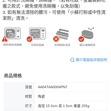
2. 可用於洗碗機、烘碗機。（若有花紋、金屬裝飾花
邊之款式，避免使用洗碗機，以免刮傷）
3. 如有無法清除的髒污，可使用「小蘇打粉或中性清
潔劑」清洗。
顯示電腦版詳細說明
商品規格
貨號
AA04TAA0004PN7
材質
陶瓷
尺寸
直徑 15.5cm 高 1.5cm 重量 255g