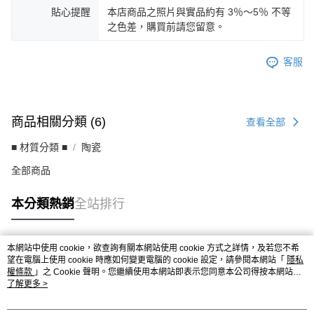
貼心提醒
本店商品之照片與實品約有 3％～5％ 不等
之色差，購買前請您留意。
客服
商品相關分類 (6)
查看全部
■ 材質分類 ■
陶瓷
全部商品
本分類熱銷
全站排行
本網站中使用 cookie，欲查詢有關本網站使用 cookie 方式之詳情，及若您不希
熱門標籤
望在電腦上使用 cookie 時應如何變更電腦的 cookie 設定，請參閱本網站「
隱私
權條款
」之 Cookie 聲明。您繼續使用本網站即表示您同意本公司得按本網站使
用條款之 Cookie 聲明使用 cookie。
了解更多 >