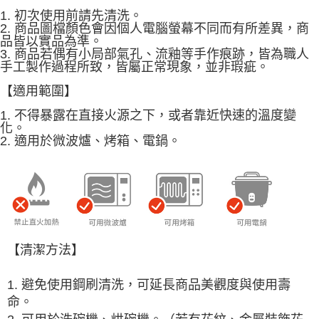
1. 初次使用前請先清洗。
【注意事項】
2. 商品圖檔顏色會因個人電腦螢幕不同而有所差異，商
１．透過由恩沛科技股份有限公司提供之「AFTEE先享後付」服務完成之交
品皆以實品為準。
易，需依本服務之必要範圍內提供個人資料，並將交易相關給付款項請求債
3. 商品若偶有小局部氣孔、流釉等手作痕跡，皆為職人
權轉讓予恩沛科技股份有限公司。
手工製作過程所致，皆屬正常現象，並非瑕疵。
２．關於個人資料處理事宜，請瀏覽以下網址：
https://aftee.tw/terms/#terms3
【適用範圍】
３．未成年的使用者請事先徵得法定代理人或監護人之同意方可使用
「AFTEE先享後付」，若未經同意申辦者引起之損失，本公司不負相關責
1. 不得暴露在直接火源之下，或者靠近快速的溫度變
任。
化。
４．使用「AFTEE先享後付」時，將依據個別帳號之用戶狀況，依本公司即
2. 適用於微波爐、烤箱、電鍋。
時審查核予不同之上限額度；若仍有額度不足之情形，本公司將視審查結果
請求用戶進行身份認證。
５．嚴禁一人註冊多個帳號或使用他人資訊註冊。若發現惡意使用之情形，
恩沛科技股份有限公司將有權停止該用戶之使用額度並採取法律行動。
【清潔方法】
1. 避免使用鋼刷清洗，可延長商品美觀度與使用壽
命。