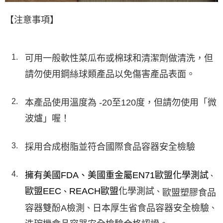
【注意事項】
可用一般軟性菜瓜布或棉球和清潔劑做清洗，但
請勿使用鋼絲球類產品以免傷害產品表面。
本產品使用溫度為 -20至120度，但請勿使用「微
波爐」喔！
採用合成樹脂並符合國際食品容器安全檢驗
擁有美國FDA、美國重金屬EN71歐盟化學測試
、
歐盟EEC
REACH歐盟
化學測試
、
、
歐盟塑膠食品
容器雙酚A檢測
日本厚生省食品容器安全檢驗
、
、