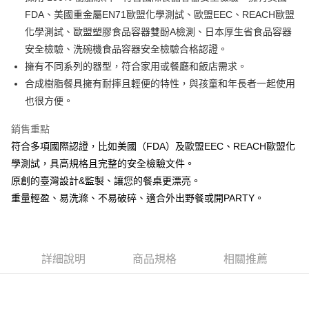
FDA、美國重金屬EN71歐盟化學測試、歐盟EEC、REACH歐盟
悠遊付
化學測試、歐盟塑膠食品容器雙酚A檢測、日本厚生省食品容器
AFTEE先享後付
安全檢驗、洗碗機食品容器安全檢驗合格認證。
相關說明
擁有不同系列的器型，符合家用或餐廳和飯店需求。
【關於「AFTEE先享後付」】
合成樹脂餐具擁有耐摔且輕便的特性，與孩童和年長者一起使用
ATM付款
AFTEE先享後付是「在收到商品之後才付款」的支付方式。 讓您購物簡單
也很方便。
便利好安心！
１．簡單：不需註冊會員、不需綁卡、不需儲值。
運送方式
２．便利：只要手機號碼，簡訊認證，即可結帳。
銷售重點
３．安心：先確認商品／服務後，再付款。
全家取貨付款
符合多項國際認證，比如美國（FDA）及歐盟EEC、REACH歐盟化
每筆NT$60，滿NT$1,500(含以上)免運費
學測試，具高規格且完整的安全檢驗文件。
【「AFTEE先享後付」結帳流程】
１．於結帳方式選擇「AFTEE先享後付」後，將跳轉至「AFTEE先享後付」
原創的臺灣設計&監製、讓您的餐桌更漂亮。
7-11取貨付款
結帳頁面，進行簡訊認證並確認金額後，即可完成結帳。
重量輕盈、易洗滌、不易破碎、適合外出野餐或開PARTY。
２．訂單成立數日內，您將收到繳費通知簡訊。
每筆NT$60，滿NT$1,500(含以上)免運費
３．收到繳費通知簡訊後14天內，點擊此簡訊中的連結，可透過四大超商／
ATM／網路銀行／等多元方式進行付款，方視為交易完成。
宅配
※ 請注意：結帳手續完成當下不需立刻繳費，但若您需要取消訂單，請聯絡
每筆NT$100，滿NT$1,500(含以上)免運費
購買商品的店家。未經商家同意取消之訂單仍視為有效，需透過AFTEE先享
詳細說明
商品規格
相關推薦
後付繳納相關費用。
順豐速運
※ 交易是否成功請以「AFTEE先享後付 」之結帳頁面顯示為準，若有關於
查看運費
是否繳費成功／繳費後需取消欲退款等相關疑問，請聯繫「AFTEE先享後付
客戶支援中心」
https://netprotections.freshdesk.com/support/home