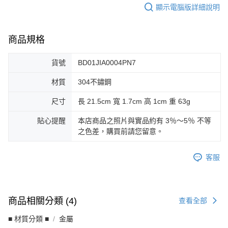
顯示電腦版詳細說明
商品規格
貨號
BD01JIA0004PN7
材質
304不鏽鋼
尺寸
長 21.5cm 寬 1.7cm 高 1cm 重 63g
貼心提醒
本店商品之照片與實品約有 3％～5％ 不等
之色差，購買前請您留意。
客服
商品相關分類 (4)
查看全部
■ 材質分類 ■
金屬