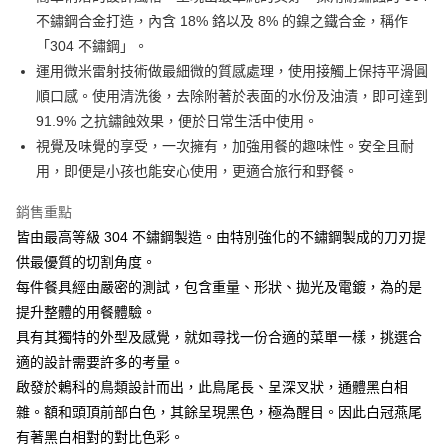
不鏽鋼合金打造，內含 18% 鉻以及 8% 的鎳之鐵合金，稱作
悠遊付
「304 不鏽鋼」。
AFTEE先享後付
運用微米雷射技術做最細微的質感處理，使用接觸上保持平滑圓
相關說明
順口感。使用清洗後，去除附著於表面的水份及油漬，即可達到
【關於「AFTEE先享後付」】
91.9% 之抗鏽蝕效果，便於日常生活中使用。
ATM付款
AFTEE先享後付是「在收到商品之後才付款」的支付方式。 讓您購物簡單
視覺及味覺的享受，一次擁有，加強用餐的趣味性。安全且耐
便利好安心！
１．簡單：不需註冊會員、不需綁卡、不需儲值。
用，即便是小孩也能安心使用，更適合旅行和野餐。
運送方式
２．便利：只要手機號碼，簡訊認證，即可結帳。
３．安心：先確認商品／服務後，再付款。
全家取貨付款
銷售重點
每筆NT$60，滿NT$1,500(含以上)免運費
皆由最高等級 304 不鏽鋼製造。由特別強化的不鏽鋼製成的刀刃提
【「AFTEE先享後付」結帳流程】
１．於結帳方式選擇「AFTEE先享後付」後，將跳轉至「AFTEE先享後付」
供最優質的切割角度。
7-11取貨付款
結帳頁面，進行簡訊認證並確認金額後，即可完成結帳。
每件餐具經由嚴密的測試，包含重量、形狀、拋光及電鍍，為的是
２．訂單成立數日內，您將收到繳費通知簡訊。
每筆NT$60，滿NT$1,500(含以上)免運費
３．收到繳費通知簡訊後14天內，點擊此簡訊中的連結，可透過四大超商／
提升整體的用餐體驗。
ATM／網路銀行／等多元方式進行付款，方視為交易完成。
宅配
具有其獨特的外型及感覺，就如尋找一份合適的菜單一樣，挑選合
※ 請注意：結帳手續完成當下不需立刻繳費，但若您需要取消訂單，請聯絡
適的設計需要許多的考量。
每筆NT$100，滿NT$1,500(含以上)免運費
購買商品的店家。未經商家同意取消之訂單仍視為有效，需透過AFTEE先享
後付繳納相關費用。
啟發於鶇科的鳥類設計而出，此鳥尾長、呈深叉狀，通體黑白相
順豐速運
※ 交易是否成功請以「AFTEE先享後付 」之結帳頁面顯示為準，若有關於
查看運費
雜。額和頭頂前部白色，其餘呈現黑色，極為醒目。因此白冠燕尾
是否繳費成功／繳費後需取消欲退款等相關疑問，請聯繫「AFTEE先享後付
有著黑白相對的對比色彩。
客戶支援中心」
https://netprotections.freshdesk.com/support/home