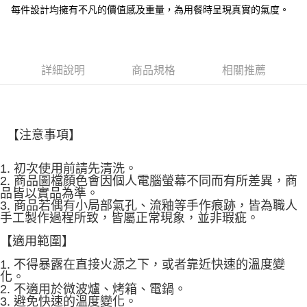
每件設計均擁有不凡的價值感及重量，為用餐時呈現真實的氣度。
【注意事項】
１．透過由恩沛科技股份有限公司提供之「AFTEE先享後付」服務完成之交
易，需依本服務之必要範圍內提供個人資料，並將交易相關給付款項請求債
權轉讓予恩沛科技股份有限公司。
２．關於個人資料處理事宜，請瀏覽以下網址：
詳細說明
商品規格
相關推薦
https://aftee.tw/terms/#terms3
３．未成年的使用者請事先徵得法定代理人或監護人之同意方可使用
「AFTEE先享後付」，若未經同意申辦者引起之損失，本公司不負相關責
任。
４．使用「AFTEE先享後付」時，將依據個別帳號之用戶狀況，依本公司即
【注意事項】
時審查核予不同之上限額度；若仍有額度不足之情形，本公司將視審查結果
請求用戶進行身份認證。
５．嚴禁一人註冊多個帳號或使用他人資訊註冊。若發現惡意使用之情形，
1. 初次使用前請先清洗。
恩沛科技股份有限公司將有權停止該用戶之使用額度並採取法律行動。
2. 商品圖檔顏色會因個人電腦螢幕不同而有所差異，商
品皆以實品為準。
3. 商品若偶有小局部氣孔、流釉等手作痕跡，皆為職人
手工製作過程所致，皆屬正常現象，並非瑕疵。
【適用範圍】
1. 不得暴露在直接火源之下，或者靠近快速的溫度變
化。
2.
不
適用於微波爐、烤箱、電鍋。
3. 避免快速的溫度變化。