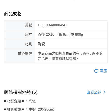
商品規格
貨號
DF03TAA0006WHI
尺寸
直徑 20.5cm 高 6cm 重 800g
材質
陶瓷
貼心提醒
本店商品之照片與實品約有 3％～5％ 不等
之色差，購買前請您留意。
客服
商品相關分類 (5)
查看全部
■ 材質分類 ■
陶瓷
■ 餐具種類 ■
中盤（20-25cm）