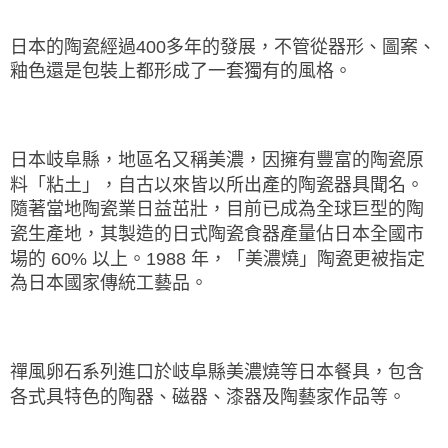
日本的陶瓷經過400多年的發展，不管從器形、圖案、
釉色還是包裝上都形成了一套獨有的風格。
日本岐阜縣，地區名又稱美濃，因擁有豐富的陶瓷原
料「粘土」，自古以來皆以所出產的陶瓷器具聞名。
隨著當地陶瓷業日益茁壯，目前已成為全球巨型的陶
瓷生產地，其製造的日式陶瓷食器產量佔日本全國市
場的 60% 以上。1988 年，「美濃燒」陶瓷更被指定
為日本國家傳統工藝品。
禪風卵石系列進口於岐阜縣美濃燒等日本餐具，包含
各式具特色的陶器、磁器、漆器及陶藝家作品等。