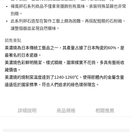
禪風卵石系列商品不僅拿來擺飾別有風味，承裝特殊菜餚也非常
悠遊付
別緻。
AFTEE先享後付
此系列卵石造型在製作工藝上頗為困難，再搭配粗糙的石粉釉，
相關說明
讓整個器皿呈現自然曠味。
【關於「AFTEE先享後付」】
ATM付款
AFTEE先享後付是「在收到商品之後才付款」的支付方式。 讓您購物簡單
銷售重點
便利好安心！
美濃燒為日本傳統工藝品之一，其產量占據了日本陶瓷的60%，是
１．簡單：不需註冊會員、不需綁卡、不需儲值。
運送方式
２．便利：只要手機號碼，簡訊認證，即可結帳。
最著名的日本瓷器。
３．安心：先確認商品／服務後，再付款。
全家取貨付款
美濃燒色彩鮮明簡潔、樣式精緻，圖案樸實不花俏，多具有藝術收
每筆NT$60，滿NT$1,500(含以上)免運費
藏價值。
【「AFTEE先享後付」結帳流程】
１．於結帳方式選擇「AFTEE先享後付」後，將跳轉至「AFTEE先享後付」
美濃燒的燒制窯溫度達到了1240-1260℃，使得胚體內的金屬含量
7-11取貨付款
結帳頁面，進行簡訊認證並確認金額後，即可完成結帳。
遠遠低於國家標準，符合人們追求的綠色環保理念。
２．訂單成立數日內，您將收到繳費通知簡訊。
每筆NT$60，滿NT$1,500(含以上)免運費
３．收到繳費通知簡訊後14天內，點擊此簡訊中的連結，可透過四大超商／
ATM／網路銀行／等多元方式進行付款，方視為交易完成。
宅配
※ 請注意：結帳手續完成當下不需立刻繳費，但若您需要取消訂單，請聯絡
每筆NT$100，滿NT$1,500(含以上)免運費
購買商品的店家。未經商家同意取消之訂單仍視為有效，需透過AFTEE先享
詳細說明
商品規格
相關推薦
後付繳納相關費用。
順豐速運
※ 交易是否成功請以「AFTEE先享後付 」之結帳頁面顯示為準，若有關於
查看運費
是否繳費成功／繳費後需取消欲退款等相關疑問，請聯繫「AFTEE先享後付
客戶支援中心」
https://netprotections.freshdesk.com/support/home