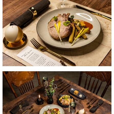
【注意事項】
１．透過由恩沛科技股份有限公司提供之「AFTEE先享後付」服務完成之交
易，需依本服務之必要範圍內提供個人資料，並將交易相關給付款項請求債
權轉讓予恩沛科技股份有限公司。
２．關於個人資料處理事宜，請瀏覽以下網址：
https://aftee.tw/terms/#terms3
３．未成年的使用者請事先徵得法定代理人或監護人之同意方可使用
「AFTEE先享後付」，若未經同意申辦者引起之損失，本公司不負相關責
任。
４．使用「AFTEE先享後付」時，將依據個別帳號之用戶狀況，依本公司即
時審查核予不同之上限額度；若仍有額度不足之情形，本公司將視審查結果
請求用戶進行身份認證。
５．嚴禁一人註冊多個帳號或使用他人資訊註冊。若發現惡意使用之情形，
恩沛科技股份有限公司將有權停止該用戶之使用額度並採取法律行動。