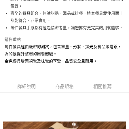
氣質。
悠遊付
齊全的餐具組合，無論甜點、湯品或排餐，這套餐具愛使用面上
AFTEE先享後付
都能符合，非常實用。
相關說明
每件餐具手感都有經過精密考量，讓您擁有更完美的用餐體驗。
【關於「AFTEE先享後付」】
ATM付款
AFTEE先享後付是「在收到商品之後才付款」的支付方式。 讓您購物簡單
銷售重點
便利好安心！
每件餐具經由嚴密的測試，包含重量、形狀、拋光及食品級電鍍，
１．簡單：不需註冊會員、不需綁卡、不需儲值。
運送方式
２．便利：只要手機號碼，簡訊認證，即可結帳。
為的是提升整體的用餐體驗。
３．安心：先確認商品／服務後，再付款。
全家取貨付款
金色餐具增添視覺及味覺的享受，品質安全且耐用。
每筆NT$60，滿NT$1,500(含以上)免運費
【「AFTEE先享後付」結帳流程】
１．於結帳方式選擇「AFTEE先享後付」後，將跳轉至「AFTEE先享後付」
7-11取貨付款
結帳頁面，進行簡訊認證並確認金額後，即可完成結帳。
２．訂單成立數日內，您將收到繳費通知簡訊。
每筆NT$60，滿NT$1,500(含以上)免運費
詳細說明
商品規格
相關推薦
３．收到繳費通知簡訊後14天內，點擊此簡訊中的連結，可透過四大超商／
ATM／網路銀行／等多元方式進行付款，方視為交易完成。
宅配
※ 請注意：結帳手續完成當下不需立刻繳費，但若您需要取消訂單，請聯絡
每筆NT$100，滿NT$1,500(含以上)免運費
購買商品的店家。未經商家同意取消之訂單仍視為有效，需透過AFTEE先享
後付繳納相關費用。
順豐速運
※ 交易是否成功請以「AFTEE先享後付 」之結帳頁面顯示為準，若有關於
查看運費
是否繳費成功／繳費後需取消欲退款等相關疑問，請聯繫「AFTEE先享後付
客戶支援中心」
https://netprotections.freshdesk.com/support/home