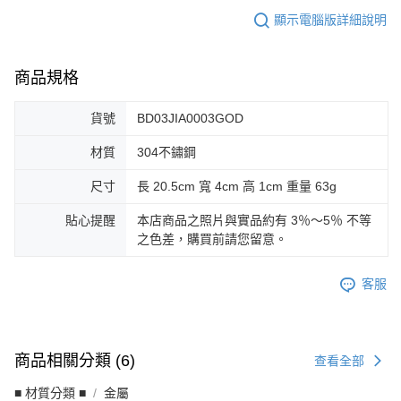
顯示電腦版詳細說明
商品規格
貨號
BD03JIA0003GOD
材質
304不鏽鋼
尺寸
長 20.5cm 寬 4cm 高 1cm 重量 63g
貼心提醒
本店商品之照片與實品約有 3％～5％ 不等
之色差，購買前請您留意。
客服
商品相關分類 (6)
查看全部
■ 材質分類 ■
金屬