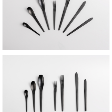
客戶支援中心」
https://netprotections.freshdesk.com/support/home
【注意事項】
１．透過由恩沛科技股份有限公司提供之「AFTEE先享後付」服務完成之交
易，需依本服務之必要範圍內提供個人資料，並將交易相關給付款項請求債
權轉讓予恩沛科技股份有限公司。
２．關於個人資料處理事宜，請瀏覽以下網址：
https://aftee.tw/terms/#terms3
３．未成年的使用者請事先徵得法定代理人或監護人之同意方可使用
「AFTEE先享後付」，若未經同意申辦者引起之損失，本公司不負相關責
任。
４．使用「AFTEE先享後付」時，將依據個別帳號之用戶狀況，依本公司即
時審查核予不同之上限額度；若仍有額度不足之情形，本公司將視審查結果
請求用戶進行身份認證。
５．嚴禁一人註冊多個帳號或使用他人資訊註冊。若發現惡意使用之情形，
恩沛科技股份有限公司將有權停止該用戶之使用額度並採取法律行動。