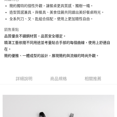
街口支付
簡約獨特的個性外觀，讓餐桌更具質感、獨樹一幟。
造型質感兼具，與餐具、美食佳餚共同譜出美好餐桌時光。
悠遊付
全系列刀、叉、匙組合搭配，使用上更加隨性自由。
AFTEE先享後付
銷售重點
相關說明
品質優良不鏽鋼材質，品質安全穩定。
【關於「AFTEE先享後付」】
ATM付款
AFTEE先享後付是「在收到商品之後才付款」的支付方式。 讓您購物簡單
精湛工藝依隨不同用途並考量貼合手部的每個曲線，使用上舒適自
便利好安心！
在。
１．簡單：不需註冊會員、不需綁卡、不需儲值。
運送方式
２．便利：只要手機號碼，簡訊認證，即可結帳。
簡約優雅、一體成型的設計，展現簡約與流線的時尚外觀。
３．安心：先確認商品／服務後，再付款。
全家取貨付款
每筆NT$60，滿NT$1,500(含以上)免運費
【「AFTEE先享後付」結帳流程】
１．於結帳方式選擇「AFTEE先享後付」後，將跳轉至「AFTEE先享後付」
7-11取貨付款
結帳頁面，進行簡訊認證並確認金額後，即可完成結帳。
詳細說明
商品規格
相關推薦
２．訂單成立數日內，您將收到繳費通知簡訊。
每筆NT$60，滿NT$1,500(含以上)免運費
３．收到繳費通知簡訊後14天內，點擊此簡訊中的連結，可透過四大超商／
ATM／網路銀行／等多元方式進行付款，方視為交易完成。
宅配
※ 請注意：結帳手續完成當下不需立刻繳費，但若您需要取消訂單，請聯絡
每筆NT$100，滿NT$1,500(含以上)免運費
購買商品的店家。未經商家同意取消之訂單仍視為有效，需透過AFTEE先享
後付繳納相關費用。
順豐速運
※ 交易是否成功請以「AFTEE先享後付 」之結帳頁面顯示為準，若有關於
查看運費
是否繳費成功／繳費後需取消欲退款等相關疑問，請聯繫「AFTEE先享後付