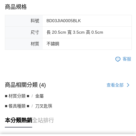
商品規格
料號
BD03JIA0005BLK
尺寸
長 20.5cm 寬 3.5cm 高 0.5cm
材質
不鏽鋼
客服
商品相關分類 (4)
查看全部
■ 材質分類 ■
金屬
■ 餐具種類 ■
刀叉匙筷
本分類熱銷
全站排行