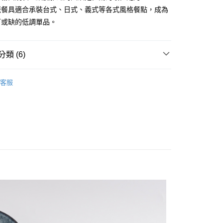
：先確認商品／服務後，再付款。
瓷餐具適合承裝台式、日式、義式等各式風格餐點，成為
付款
EE先享後付」結帳流程】
可或缺的低調單品。
0，滿NT$1,500(含以上)免運費
方式選擇「AFTEE先享後付」後，將跳轉至「AFTEE先享後
頁面，進行簡訊認證並確認金額後，即可完成結帳。
付款
成立數日內，您將收到繳費通知簡訊。
類 (6)
費通知簡訊後14天內，點擊此簡訊中的連結，可透過四大超商
0，滿NT$1,500(含以上)免運費
網路銀行／等多元方式進行付款，方視為交易完成。
 ■
：結帳手續完成當下不需立刻繳費，但若您需要取消訂單，請聯
陶瓷
客服
的店家。未經商家同意取消之訂單仍視為有效，需透過AFTEE
 ■
碗與碟
繳納相關費用。
00，滿NT$1,500(含以上)免運費
否成功請以「AFTEE先享後付 」之結帳頁面顯示為準，若有關於
功／繳費後需取消欲退款等相關疑問，請聯繫「AFTEE先享後
查看運費
援中心」
https://netprotections.freshdesk.com/support/home
列 ♡
♡ 夜空映色 ♡
項】
 精選餐具 ★
恩沛科技股份有限公司提供之「AFTEE先享後付」服務完成之
依本服務之必要範圍內提供個人資料，並將交易相關給付款項請
客戶首選 ★ WAGA 推薦
讓予恩沛科技股份有限公司。
個人資料處理事宜，請瀏覽以下網址：
ee.tw/terms/#terms3
年的使用者請事先徵得法定代理人或監護人之同意方可使用
E先享後付」，若未經同意申辦者引起之損失，本公司不負相關責
AFTEE先享後付」時，將依據個別帳號之用戶狀況，依本公司