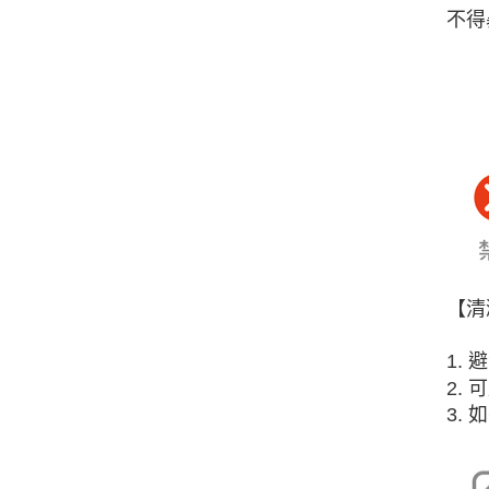
不得
【清
1.
2.
3.