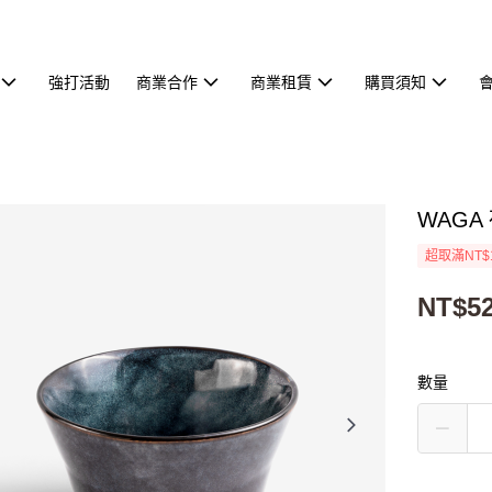
強打活動
商業合作
商業租賃
購買須知
WAGA
超取滿NT$
NT$5
數量