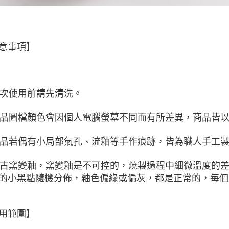
意事項】
 初次使用前請先清洗。
 商品圖檔顏色會因個人電腦螢幕不同而有所差異，商品皆
 商品若偶有小局部氣孔、流釉等手作痕跡，皆為職人手工
 復古窯變釉，窯變釉是
不可控的
，燒製過程中細微溫度的
的小黑點隨機分佈，釉色偏綠或偏灰，都是正常的，每個
用範圍】