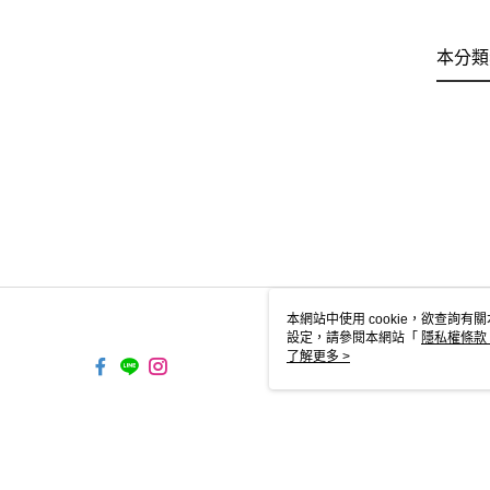
本分類
本網站中使用 cookie，欲查詢有關
設定，請參閱本網站「
隱私權條款
使用 cookie。
了解更多 >