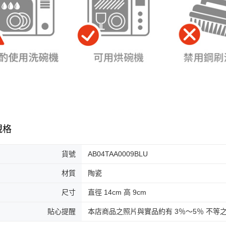
規格
貨號
AB04TAA0009BLU
材質
陶瓷
尺寸
直徑 14cm 高 9cm
貼心提醒
本店商品之照片與實品約有 3％～5％ 不等