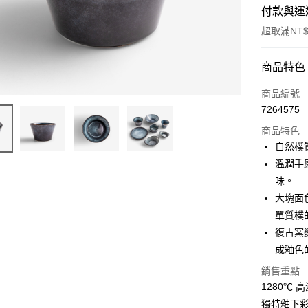
付款與運
超取滿NT$
付款方式
商品特色
信用卡一
商品編號
7264575
超商取貨
商品特色
Apple Pay
自然樸
溫潤手
街口支付
味。
悠遊付
大塊面
單質樸
AFTEE先
復古窯
相關說明
【關於「A
成釉色
ATM付款
AFTEE
銷售重點
便利好安
１．簡單
1280℃
２．便利
運送方式
獨特釉下