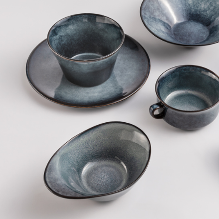
即時審查
結果請求
５．嚴禁
形，恩沛
動。