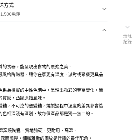
送方式
1,500免運
清除
次付款
紀錄
付款
質的食器，能呈現出食物的原始之美。
感風格陶磁器，讓你在家更有溫度，派對或聚餐更具品
色系為樸實的中性色調中，呈現出釉彩的豐富變化，簡
的質感，凸顯原始風味。
享後付
變釉，不可控的窯變釉，燒製過程中溫度的差異都會造
FTEE先享後付」】
的色相深淺有區別，故每個產品都是獨一無二的。
先享後付是「在收到商品之後才付款」的支付方式。 讓您購物簡單
心！
：不需註冊會員、不需綁卡、不需儲值。
 高溫窯燒陶瓷，質地強硬，更耐用、高溫。
：只要手機號碼，簡訊認證，即可結帳。
彩霧面燒製，細膩雅緻的圖紋是佳餚的最佳配角。