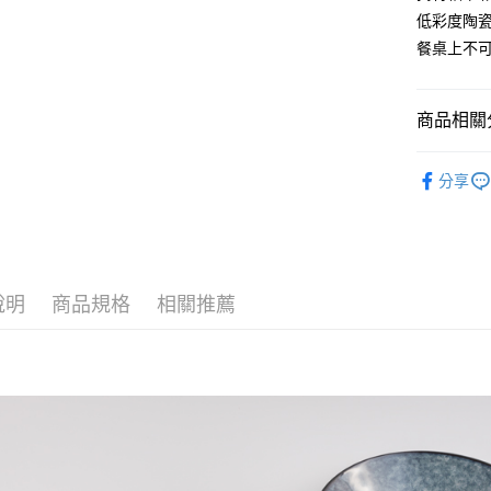
３．安心
低彩度陶
全家取貨
【「AFT
餐桌上不
每筆NT$6
１．於結帳
付」結帳
7-11取貨
２．訂單
商品相關分
３．收到繳
每筆NT$6
／ATM／
■ 材質分類
※ 請注意
宅配
分享
絡購買商品
■ 餐具種類
先享後付
每筆NT$1
※ 交易是
全部商品
是否繳費成
順豐速運
付客戶支
♡ 特選系
【注意事
說明
商品規格
相關推薦
★ WAGA
１．透過由
交易，需
★ B2B 
求債權轉
２．關於
https://aft
３．未成
「AFTE
任。
４．使用「