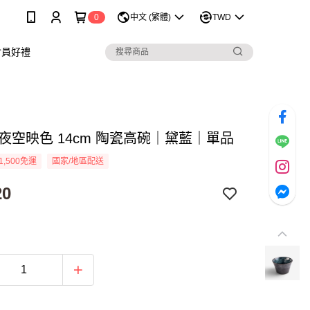
0
中文 (繁體)
TWD
會員好禮
 夜空映色 14cm 陶瓷高碗｜黛藍｜單品
1,500免運
國家/地區配送
20