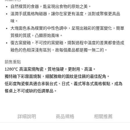
街口支付
自然樸質的食器，能呈現出食物的原始之美。
溫潤手感風格陶磁器，讓你在家更有溫度，派對或聚餐更具品
悠遊付
味。
AFTEE先享後付
大塊面色系為樸實的中性色調中，呈現出釉彩的豐富變化，簡單
相關說明
質樸的質感，凸顯原始風味。
【關於「AFTEE先享後付」】
復古窯變釉，不可控的窯變釉，燒製過程中溫度的差異都會造成
ATM付款
AFTEE先享後付是「在收到商品之後才付款」的支付方式。 讓您購物簡單
釉色的色相深淺有區別，故每個產品都是獨一無二的。
便利好安心！
１．簡單：不需註冊會員、不需綁卡、不需儲值。
運送方式
２．便利：只要手機號碼，簡訊認證，即可結帳。
銷售重點
３．安心：先確認商品／服務後，再付款。
全家取貨付款
1280℃ 高溫窯燒陶瓷，質地強硬，更耐用、高溫。
每筆NT$60，滿NT$1,500(含以上)免運費
獨特釉下彩霧面燒製，細膩雅緻的圖紋是佳餚的最佳配角。
【「AFTEE先享後付」結帳流程】
１．於結帳方式選擇「AFTEE先享後付」後，將跳轉至「AFTEE先享後付」
低彩度陶瓷餐具適合承裝台式、日式、義式等各式風格餐點，成為
7-11取貨付款
結帳頁面，進行簡訊認證並確認金額後，即可完成結帳。
餐桌上不可或缺的低調單品。
２．訂單成立數日內，您將收到繳費通知簡訊。
每筆NT$60，滿NT$1,500(含以上)免運費
３．收到繳費通知簡訊後14天內，點擊此簡訊中的連結，可透過四大超商／
ATM／網路銀行／等多元方式進行付款，方視為交易完成。
宅配
※ 請注意：結帳手續完成當下不需立刻繳費，但若您需要取消訂單，請聯絡
每筆NT$100，滿NT$1,500(含以上)免運費
購買商品的店家。未經商家同意取消之訂單仍視為有效，需透過AFTEE先享
詳細說明
商品規格
相關推薦
後付繳納相關費用。
順豐速運
※ 交易是否成功請以「AFTEE先享後付 」之結帳頁面顯示為準，若有關於
查看運費
是否繳費成功／繳費後需取消欲退款等相關疑問，請聯繫「AFTEE先享後付