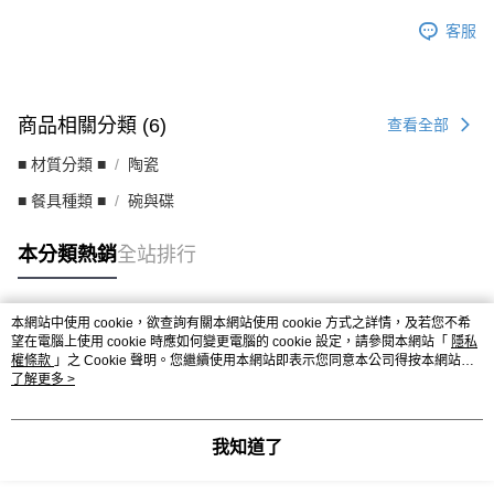
客服
商品相關分類 (6)
查看全部
■ 材質分類 ■
陶瓷
■ 餐具種類 ■
碗與碟
本分類熱銷
全站排行
本網站中使用 cookie，欲查詢有關本網站使用 cookie 方式之詳情，及若您不希
熱門標籤
望在電腦上使用 cookie 時應如何變更電腦的 cookie 設定，請參閱本網站「
隱私
權條款
」之 Cookie 聲明。您繼續使用本網站即表示您同意本公司得按本網站使
用條款之 Cookie 聲明使用 cookie。
了解更多 >
我知道了