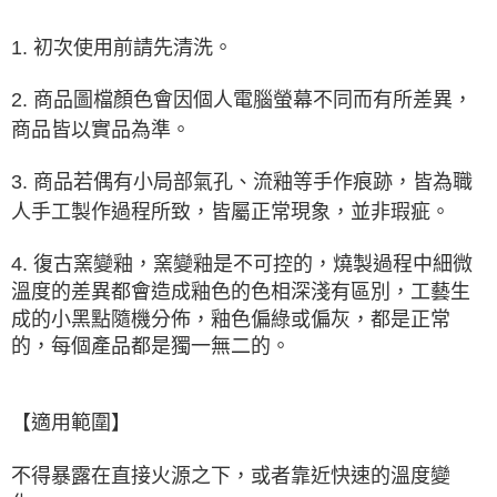
1. 初次使用前請先清洗。
2. 商品圖檔顏色會因個人電腦螢幕不同而有所差異，
商品皆以實品為準。
3. 商品若偶有小局部氣孔、流釉等手作痕跡，皆為職
人手工製作過程所致，皆屬正常現象，並非瑕疵。
4. 復古窯變釉，窯變釉是
不可控的
，燒製過程中細微
溫度的差異都會造成釉色的色相深淺有區別，工藝生
成的小黑點隨機分佈，釉色偏綠或偏灰，都是正常
的，每個產品都是獨一無二的。
【適用範圍】
不得暴露在直接火源之下，或者靠近快速的溫度變