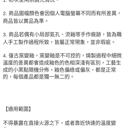
1. 初次使用前請先清洗。
2. 商品圖檔顏色會因個人電腦螢幕不同而有所差異，
商品皆以實品為準。
3. 商品若偶有小局部氣孔、流釉等手作痕跡，皆為職
人手工製作過程所致，皆屬正常現象，並非瑕疵。
4. 復古窯變釉，窯變釉是
不可控的
，燒製過程中細微
溫度的差異都會造成釉色的色相深淺有區別，工藝生
成的小黑點隨機分佈，釉色偏綠或偏灰，都是正常
的，每個產品都是獨一無二的。
【適用範圍】
不得暴露在直接火源之下，或者靠近快速的溫度變