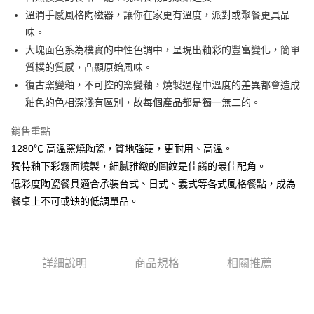
溫潤手感風格陶磁器，讓你在家更有溫度，派對或聚餐更具品
悠遊付
味。
AFTEE先享後付
大塊面色系為樸實的中性色調中，呈現出釉彩的豐富變化，簡單
相關說明
質樸的質感，凸顯原始風味。
【關於「AFTEE先享後付」】
復古窯變釉，不可控的窯變釉，燒製過程中溫度的差異都會造成
ATM付款
AFTEE先享後付是「在收到商品之後才付款」的支付方式。 讓您購物簡單
釉色的色相深淺有區別，故每個產品都是獨一無二的。
便利好安心！
１．簡單：不需註冊會員、不需綁卡、不需儲值。
運送方式
２．便利：只要手機號碼，簡訊認證，即可結帳。
銷售重點
３．安心：先確認商品／服務後，再付款。
全家取貨付款
1280℃ 高溫窯燒陶瓷，質地強硬，更耐用、高溫。
每筆NT$60，滿NT$1,500(含以上)免運費
獨特釉下彩霧面燒製，細膩雅緻的圖紋是佳餚的最佳配角。
【「AFTEE先享後付」結帳流程】
１．於結帳方式選擇「AFTEE先享後付」後，將跳轉至「AFTEE先享後付」
低彩度陶瓷餐具適合承裝台式、日式、義式等各式風格餐點，成為
7-11取貨付款
結帳頁面，進行簡訊認證並確認金額後，即可完成結帳。
餐桌上不可或缺的低調單品。
２．訂單成立數日內，您將收到繳費通知簡訊。
每筆NT$60，滿NT$1,500(含以上)免運費
３．收到繳費通知簡訊後14天內，點擊此簡訊中的連結，可透過四大超商／
ATM／網路銀行／等多元方式進行付款，方視為交易完成。
宅配
※ 請注意：結帳手續完成當下不需立刻繳費，但若您需要取消訂單，請聯絡
每筆NT$100，滿NT$1,500(含以上)免運費
購買商品的店家。未經商家同意取消之訂單仍視為有效，需透過AFTEE先享
詳細說明
商品規格
相關推薦
後付繳納相關費用。
順豐速運
※ 交易是否成功請以「AFTEE先享後付 」之結帳頁面顯示為準，若有關於
查看運費
是否繳費成功／繳費後需取消欲退款等相關疑問，請聯繫「AFTEE先享後付
客戶支援中心」
https://netprotections.freshdesk.com/support/home