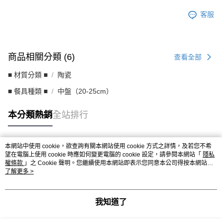
客服
商品相關分類 (6)
查看全部
■ 材質分類 ■
陶瓷
■ 餐具種類 ■
中盤（20-25cm）
本分類熱銷
全站排行
本網站中使用 cookie，欲查詢有關本網站使用 cookie 方式之詳情，及若您不希
熱門標籤
望在電腦上使用 cookie 時應如何變更電腦的 cookie 設定，請參閱本網站「
隱私
權條款
」之 Cookie 聲明。您繼續使用本網站即表示您同意本公司得按本網站使
用條款之 Cookie 聲明使用 cookie。
了解更多 >
我知道了