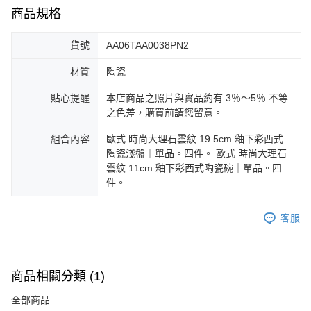
商品規格
貨號
AA06TAA0038PN2
材質
陶瓷
貼心提醒
本店商品之照片與實品約有 3％～5％ 不等
之色差，購買前請您留意。
組合內容
歐式 時尚大理石雲紋 19.5cm 釉下彩西式
陶瓷淺盤｜單品。四件。 歐式 時尚大理石
雲紋 11cm 釉下彩西式陶瓷碗｜單品。四
件。
客服
商品相關分類 (1)
全部商品