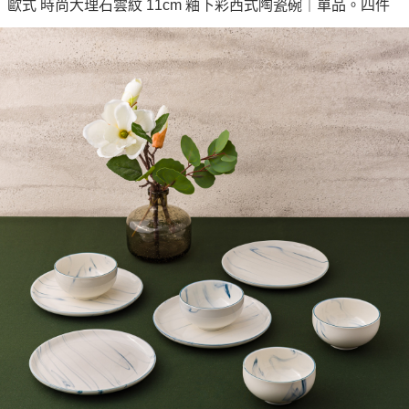
每筆NT$100，滿NT$1,500(含以上)免運費
歐式 時尚大理石雲紋 11cm 釉下彩西式陶瓷碗｜單品。四件
購買商品的店家。未經商家同意取消之訂單仍視為有效，需透過AFTEE先享
後付繳納相關費用。
順豐速運
※ 交易是否成功請以「AFTEE先享後付 」之結帳頁面顯示為準，若有關於
查看運費
是否繳費成功／繳費後需取消欲退款等相關疑問，請聯繫「AFTEE先享後付
客戶支援中心」
https://netprotections.freshdesk.com/support/home
【注意事項】
１．透過由恩沛科技股份有限公司提供之「AFTEE先享後付」服務完成之交
易，需依本服務之必要範圍內提供個人資料，並將交易相關給付款項請求債
權轉讓予恩沛科技股份有限公司。
２．關於個人資料處理事宜，請瀏覽以下網址：
https://aftee.tw/terms/#terms3
３．未成年的使用者請事先徵得法定代理人或監護人之同意方可使用
「AFTEE先享後付」，若未經同意申辦者引起之損失，本公司不負相關責
任。
４．使用「AFTEE先享後付」時，將依據個別帳號之用戶狀況，依本公司即
時審查核予不同之上限額度；若仍有額度不足之情形，本公司將視審查結果
請求用戶進行身份認證。
５．嚴禁一人註冊多個帳號或使用他人資訊註冊。若發現惡意使用之情形，
恩沛科技股份有限公司將有權停止該用戶之使用額度並採取法律行動。