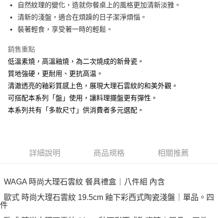
Apple Pay
自然紋理的變化，造就你餐桌上的風格更加清新淡雅。
清新的淺盤，適合在煩躁的日子潔淨煩惱。
街口支付
裝著輕食，享受著一時的輕鬆。
悠遊付
銷售重點
Google Pay
低溫素燒，高溫釉燒，為二次燒成的新骨瓷。
質地強硬，更耐用、更抗高温。
AFTEE先享後付
清澈透亮的釉彩質感上色，展現大理石雲紋的和美外觀。
相關說明
可搭配本系列「盤」使用，讓料理擺盤更有彈性。
【關於「AFTEE先享後付」】
ATM付款
AFTEE先享後付是「在收到商品之後才付款」的支付方式。 讓您購物簡單
本系列共有「多款尺寸」供消費者多元選配。
便利好安心！
１．簡單：不需註冊會員、不需綁卡、不需儲值。
運送方式
２．便利：只要手機號碼，簡訊認證，即可結帳。
３．安心：先確認商品／服務後，再付款。
全家取貨付款
詳細說明
商品規格
相關推薦
每筆NT$60，滿NT$1,500(含以上)免運費
【「AFTEE先享後付」結帳流程】
１．於結帳方式選擇「AFTEE先享後付」後，將跳轉至「AFTEE先享後付」
7-11取貨付款
結帳頁面，進行簡訊認證並確認金額後，即可完成結帳。
WAGA 時尚大理石雲紋 餐具禮盒｜八件組 內含
２．訂單成立數日內，您將收到繳費通知簡訊。
每筆NT$60，滿NT$1,500(含以上)免運費
３．收到繳費通知簡訊後14天內，點擊此簡訊中的連結，可透過四大超商／
歐式 時尚大理石雲紋 19.5cm 釉下彩西式陶瓷淺盤｜單品。四
ATM／網路銀行／等多元方式進行付款，方視為交易完成。
件
宅配
※ 請注意：結帳手續完成當下不需立刻繳費，但若您需要取消訂單，請聯絡