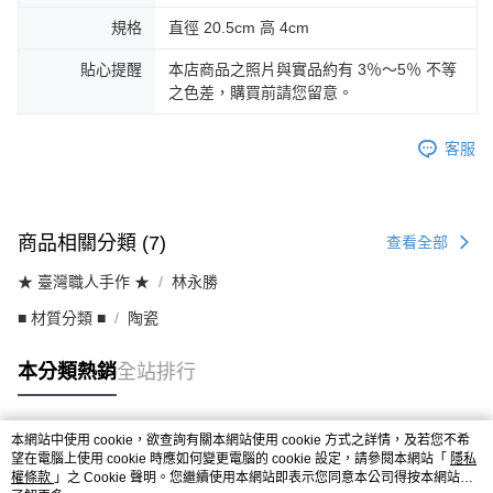
規格
直徑 20.5cm 高 4cm
貼心提醒
本店商品之照片與實品約有 3％～5％ 不等
之色差，購買前請您留意。
客服
商品相關分類 (7)
查看全部
★ 臺灣職人手作 ★
林永勝
■ 材質分類 ■
陶瓷
本分類熱銷
全站排行
本網站中使用 cookie，欲查詢有關本網站使用 cookie 方式之詳情，及若您不希
熱門標籤
望在電腦上使用 cookie 時應如何變更電腦的 cookie 設定，請參閱本網站「
隱私
權條款
」之 Cookie 聲明。您繼續使用本網站即表示您同意本公司得按本網站使