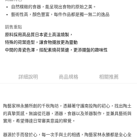
街口支付
自然樸緻的食器，能呈現出食物的原始之美。
藝術性高，顏色豐富，每件作品都是獨一無二的逸品
悠遊付
銷售重點
AFTEE先享後付
原料採用高品質日本瓷土高溫燒製，
相關說明
特殊的荷葉造型，讓食物擺放更為靈動
【關於「AFTEE先享後付」】
ATM付款
AFTEE先享後付是「在收到商品之後才付款」的支付方式。 讓您購物簡單
中間的青瓷色澤，搭配素燒荷葉邊，更添擺盤的趣味性
便利好安心！
１．簡單：不需註冊會員、不需綁卡、不需儲值。
運送方式
２．便利：只要手機號碼，簡訊認證，即可結帳。
３．安心：先確認商品／服務後，再付款。
全家取貨付款
詳細說明
商品規格
相關推薦
每筆NT$60，滿NT$1,500(含以上)免運費
【「AFTEE先享後付」結帳流程】
１．於結帳方式選擇「AFTEE先享後付」後，將跳轉至「AFTEE先享後付」
7-11取貨付款
結帳頁面，進行簡訊認證並確認金額後，即可完成結帳。
２．訂單成立數日內，您將收到繳費通知簡訊。
每筆NT$60，滿NT$1,500(含以上)免運費
３．收到繳費通知簡訊後14天內，點擊此簡訊中的連結，可透過四大超商／
陶藝家林永勝所創的千秋陶坊，憑藉著守護南投陶的初心，找出陶土
ATM／網路銀行／等多元方式進行付款，方視為交易完成。
宅配
的真摯質感。無論從花器，酒器，食器以及茶器製作，並兼具藝術與
※ 請注意：結帳手續完成當下不需立刻繳費，但若您需要取消訂單，請聯絡
每筆NT$100，滿NT$1,500(含以上)免運費
購買商品的店家。未經商家同意取消之訂單仍視為有效，需透過AFTEE先享
實用，希望傳達日常審美意識的察覺。
後付繳納相關費用。
順豐速運
※ 交易是否成功請以「AFTEE先享後付 」之結帳頁面顯示為準，若有關於
查看運費
器源於手而發於心，每一次手與土的相遇，陶藝家林永勝都是全心全
是否繳費成功／繳費後需取消欲退款等相關疑問，請聯繫「AFTEE先享後付