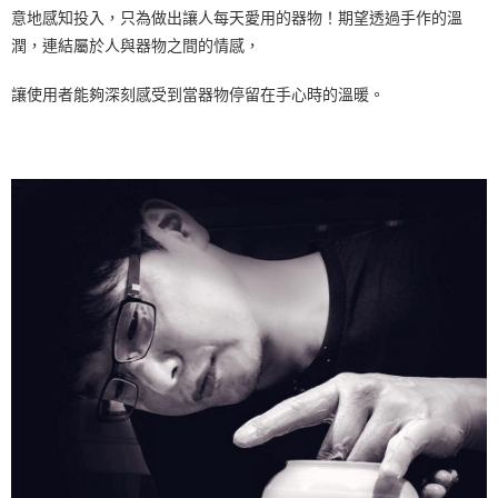
客戶支援中心」
https://netprotections.freshdesk.com/support/home
意地感知投入，只為做出讓人每天愛用的器物！期望透過手作的溫
潤，連結屬於人與器物之間的情感，
【注意事項】
１．透過由恩沛科技股份有限公司提供之「AFTEE先享後付」服務完成之交
讓使用者能夠深刻感受到當器物停留在手心時的溫暖。
易，需依本服務之必要範圍內提供個人資料，並將交易相關給付款項請求債
權轉讓予恩沛科技股份有限公司。
２．關於個人資料處理事宜，請瀏覽以下網址：
https://aftee.tw/terms/#terms3
３．未成年的使用者請事先徵得法定代理人或監護人之同意方可使用
「AFTEE先享後付」，若未經同意申辦者引起之損失，本公司不負相關責
任。
４．使用「AFTEE先享後付」時，將依據個別帳號之用戶狀況，依本公司即
時審查核予不同之上限額度；若仍有額度不足之情形，本公司將視審查結果
請求用戶進行身份認證。
５．嚴禁一人註冊多個帳號或使用他人資訊註冊。若發現惡意使用之情形，
恩沛科技股份有限公司將有權停止該用戶之使用額度並採取法律行動。