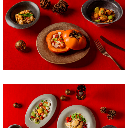
客戶支援中心」
https://netprotections.freshdesk.com/support/home
【注意事項】
１．透過由恩沛科技股份有限公司提供之「AFTEE先享後付」服務完成之交
易，需依本服務之必要範圍內提供個人資料，並將交易相關給付款項請求債
權轉讓予恩沛科技股份有限公司。
２．關於個人資料處理事宜，請瀏覽以下網址：
https://aftee.tw/terms/#terms3
３．未成年的使用者請事先徵得法定代理人或監護人之同意方可使用
「AFTEE先享後付」，若未經同意申辦者引起之損失，本公司不負相關責
任。
４．使用「AFTEE先享後付」時，將依據個別帳號之用戶狀況，依本公司即
時審查核予不同之上限額度；若仍有額度不足之情形，本公司將視審查結果
請求用戶進行身份認證。
５．嚴禁一人註冊多個帳號或使用他人資訊註冊。若發現惡意使用之情形，
恩沛科技股份有限公司將有權停止該用戶之使用額度並採取法律行動。