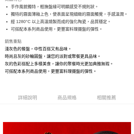
街口支付
手作風貌獨特，輕撫盤緣可明顯感受不規則狀。
獨特的霧面薄釉上色，使表面呈現細緻的霧面觸覺，手感溫潤。
悠遊付
經 1280°C 以上高溫燒製而成的強化陶瓷，品質穩定。
AFTEE先享後付
可搭配本系列商品使用，更豐富料理擺盤的彈性。
相關說明
銷售重點
【關於「AFTEE先享後付」】
ATM付款
AFTEE先享後付是「在收到商品之後才付款」的支付方式。 讓您購物簡單
淺灰色的餐盤，中性百搭又有品味。
便利好安心！
時尚且灰的砂輪圓盤，讓您的派對或聚餐更具品味。
１．簡單：不需註冊會員、不需綁卡、不需儲值。
運送方式
２．便利：只要手機號碼，簡訊認證，即可結帳。
灰的色彩搭配上多樣美食，讓你的聚餐時光更加典雅無瑕。
３．安心：先確認商品／服務後，再付款。
全家取貨付款
可搭配本系列商品使用，更豐富料理擺盤的彈性。
每筆NT$60，滿NT$1,500(含以上)免運費
【「AFTEE先享後付」結帳流程】
１．於結帳方式選擇「AFTEE先享後付」後，將跳轉至「AFTEE先享後付」
7-11取貨付款
結帳頁面，進行簡訊認證並確認金額後，即可完成結帳。
２．訂單成立數日內，您將收到繳費通知簡訊。
每筆NT$60，滿NT$1,500(含以上)免運費
詳細說明
商品規格
相關推薦
３．收到繳費通知簡訊後14天內，點擊此簡訊中的連結，可透過四大超商／
ATM／網路銀行／等多元方式進行付款，方視為交易完成。
宅配
※ 請注意：結帳手續完成當下不需立刻繳費，但若您需要取消訂單，請聯絡
每筆NT$100，滿NT$1,500(含以上)免運費
購買商品的店家。未經商家同意取消之訂單仍視為有效，需透過AFTEE先享
後付繳納相關費用。
順豐速運
※ 交易是否成功請以「AFTEE先享後付 」之結帳頁面顯示為準，若有關於
查看運費
是否繳費成功／繳費後需取消欲退款等相關疑問，請聯繫「AFTEE先享後付