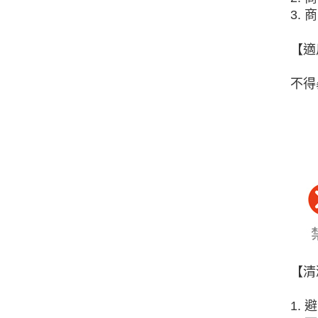
3.
【適
不得
【清
1.