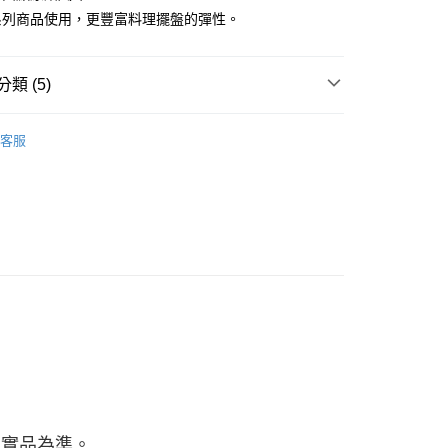
：先確認商品／服務後，再付款。
系列商品使用，更豐富料理擺盤的彈性。
付款
EE先享後付」結帳流程】
0，滿NT$1,500(含以上)免運費
方式選擇「AFTEE先享後付」後，將跳轉至「AFTEE先享後
頁面，進行簡訊認證並確認金額後，即可完成結帳。
類 (5)
付款
成立數日內，您將收到繳費通知簡訊。
費通知簡訊後14天內，點擊此簡訊中的連結，可透過四大超商
0，滿NT$1,500(含以上)免運費
 ■
陶瓷
網路銀行／等多元方式進行付款，方視為交易完成。
客服
：結帳手續完成當下不需立刻繳費，但若您需要取消訂單，請聯
的店家。未經商家同意取消之訂單仍視為有效，需透過AFTEE
繳納相關費用。
00，滿NT$1,500(含以上)免運費
 ■
大盤（25cm以上）
否成功請以「AFTEE先享後付 」之結帳頁面顯示為準，若有關於
功／繳費後需取消欲退款等相關疑問，請聯繫「AFTEE先享後
 精選餐具 ★
查看運費
援中心」
https://netprotections.freshdesk.com/support/home
客戶首選 ★ WAGA 推薦
項】
恩沛科技股份有限公司提供之「AFTEE先享後付」服務完成之
依本服務之必要範圍內提供個人資料，並將交易相關給付款項請
讓予恩沛科技股份有限公司。
個人資料處理事宜，請瀏覽以下網址：
ee.tw/terms/#terms3
年的使用者請事先徵得法定代理人或監護人之同意方可使用
E先享後付」，若未經同意申辦者引起之損失，本公司不負相關責
AFTEE先享後付」時，將依據個別帳號之用戶狀況，依本公司
以實品為準。