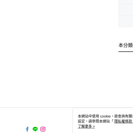
本分類
本網站中使用 cookie，欲查詢有關
設定，請參閱本網站「
隱私權條款
使用 cookie。
了解更多 >