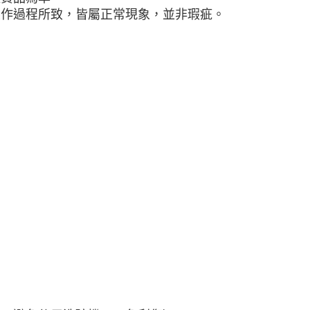
核予不同之上限額度；若仍有額度不足之情形，本公司將視審查
製作過程所致，皆屬正常現象，並非瑕疵。
用戶進行身份認證。
一人註冊多個帳號或使用他人資訊註冊。若發現惡意使用之情
科技股份有限公司將有權停止該用戶之使用額度並採取法律行