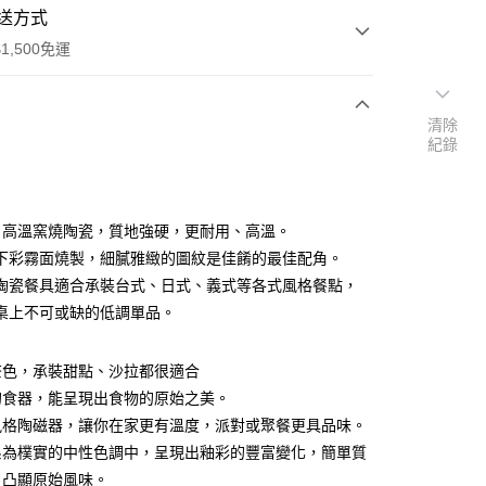
送方式
1,500免運
清除
次付款
紀錄
付款
0℃ 高溫窯燒陶瓷，質地強硬，更耐用、高溫。
下彩霧面燒製，細膩雅緻的圖紋是佳餚的最佳配角。
陶瓷餐具適合承裝台式、日式、義式等各式風格餐點，
桌上不可或缺的低調單品。
享後付
茶色，承裝甜點、沙拉都很適合
FTEE先享後付」】
的食器，能呈現出食物的原始之美。
先享後付是「在收到商品之後才付款」的支付方式。 讓您購物簡單
風格陶磁器，讓你在家更有溫度，派對或聚餐更具品味。
心！
：不需註冊會員、不需綁卡、不需儲值。
系為樸實的中性色調中，呈現出釉彩的豐富變化，簡單質
：只要手機號碼，簡訊認證，即可結帳。
，凸顯原始風味。