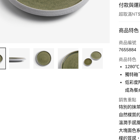
付款與運
超取滿NT$
付款方式
商品特色
信用卡一
商品編號
7655884
超商取貨
商品特色
Apple Pay
128
獨特釉
街口支付
低彩度
悠遊付
成為餐
AFTEE先
銷售重點
相關說明
特別的抹
【關於「A
自然樸質
ATM付款
AFTEE
溫潤手感
便利好安
１．簡單
大塊面色
２．便利
運送方式
樸的質感