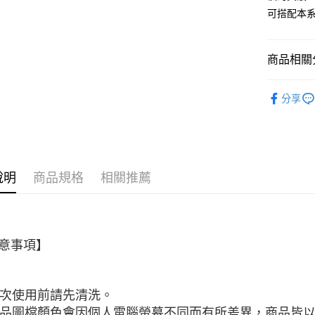
３．安心
可搭配本
全家取貨
【「AFT
每筆NT$6
１．於結帳
付」結帳
商品相關分
7-11取貨
２．訂單
３．收到繳
每筆NT$6
■ 材質分類
／ATM／
分享
※ 請注意
全部商品
宅配
絡購買商品
先享後付
每筆NT$1
■ 餐具種類
※ 交易是
是否繳費成
順豐速運
★ WAGA
付客戶支
說明
商品規格
相關推薦
★ B2B 
【注意事
１．透過由
交易，需
求債權轉
２．關於
意事項】
https://aft
３．未成
「AFTE
 初次使用前請先清洗。
任。
４．使用「
 商品圖檔顏色會因個人電腦螢幕不同而有所差異，商品皆