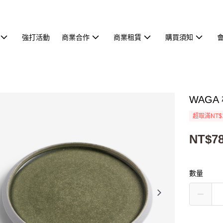
強打活動
商業合作
商業租賃
購買須知
WAGA
超取滿NT$
NT$7
數量