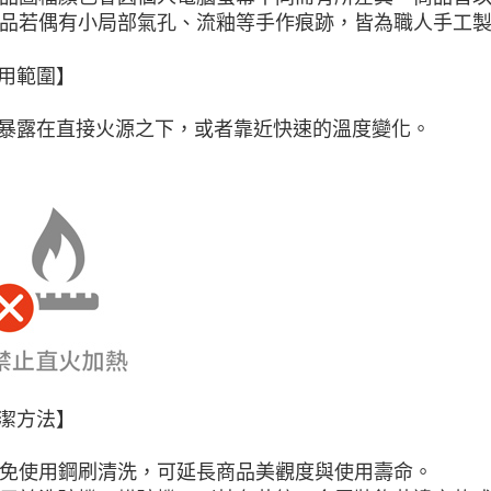
即時審查
 商品若偶有小局部氣孔、流釉等手作痕跡，皆為職人手工
結果請求
５．嚴禁
形，恩沛
用範圍】
動。
暴露在直接火源之下，或者靠近快速的溫度變化。
潔方法】
 避免使用鋼刷清洗，可延長商品美觀度與使用壽命。