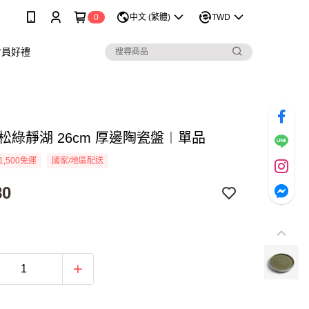
0
中文 (繁體)
TWD
會員好禮
 松綠靜湖 26cm 厚邊陶瓷盤︱單品
1,500免運
國家/地區配送
80