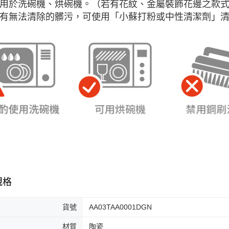
 可用於洗碗機、烘碗機。（若有花紋、金屬裝飾花邊之款
 如有無法清除的髒污，可使用「小蘇打粉或中性清潔劑」
規格
貨號
AA03TAA0001DGN
材質
陶瓷