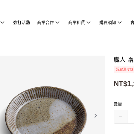
強打活動
商業合作
商業租賃
購買須知
職人 霜
超取滿NT$
NT$1,
數量