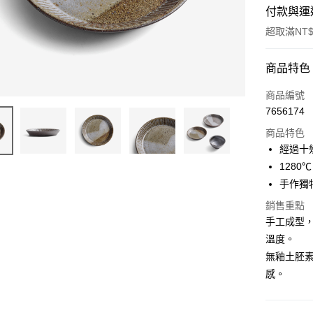
付款與運
超取滿NT$
付款方式
商品特色
信用卡一
商品編號
7656174
超商取貨
商品特色
Apple Pay
經過十
128
街口支付
手作獨
悠遊付
銷售重點
手工成型
AFTEE先
相關說明
溫度。
【關於「A
無釉土胚
ATM付款
AFTEE
感。
便利好安
１．簡單
２．便利
運送方式