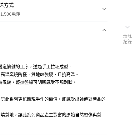
送方式
1,500免運
清除
次付款
紀錄
付款
幾道繁雜的工序，透過手工拉坯成型。
0℃ 高溫窯燒陶瓷，質地較強硬，且抗高溫。
特風貌，輕撫盤緣可明顯感受不規則狀。
，讓此系列更能體現手作的價值，能感受出師傅對產品的
享後付
FTEE先享後付」】
素燒質地，讓此系列商品產生豐富的原始自然想像與質
先享後付是「在收到商品之後才付款」的支付方式。 讓您購物簡單
心！
：不需註冊會員、不需綁卡、不需儲值。
：只要手機號碼，簡訊認證，即可結帳。