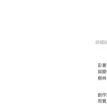
詳細
彭書
與關
樹林
創作
而實