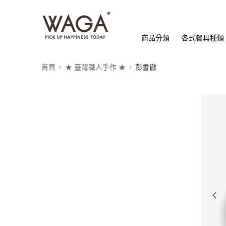
商品分類
各式餐具種類
首頁
★ 臺灣職人手作 ★
彭書徹