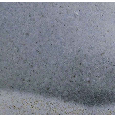
即時審查
結果請求
５．嚴禁
形，恩沛
動。