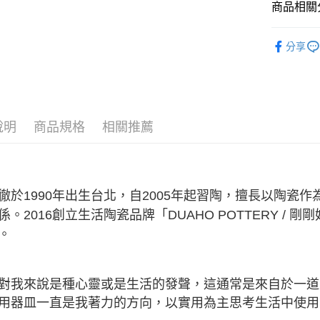
３．安心
商品相關分
全家取貨
【「AFT
★ 臺灣職
每筆NT$6
１．於結帳
分享
付」結帳
■ 材質分類
7-11取貨
２．訂單
３．收到繳
全部商品
每筆NT$6
／ATM／
■ 餐具種類
※ 請注意
宅配
絡購買商品
說明
商品規格
相關推薦
♡ 特選系
先享後付
每筆NT$1
※ 交易是
★ WAGA
是否繳費成
順豐速運
付客戶支
徹
於1990年出生台北，自2005年起習陶，擅長以陶瓷
【注意事
１．透過由
係。2016創立生活陶瓷品牌「DUAHO POTTERY /
交易，需
。
求債權轉
２．關於
https://aft
３．未成
對我來說是種心靈或是生活的發聲，這通常是來自於一道
「AFTE
任。
用器皿一直是我著力的方向，以實用為主思考生活中使用
４．使用「