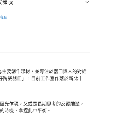
：先確認商品／服務後，再付款。
類 (6)
付款
EE先享後付」結帳流程】
人手作 ★
彭書徹
0，滿NT$1,500(含以上)免運費
方式選擇「AFTEE先享後付」後，將跳轉至「AFTEE先享後
客服
頁面，進行簡訊認證並確認金額後，即可完成結帳。
 ■
陶瓷
付款
成立數日內，您將收到繳費通知簡訊。
費通知簡訊後14天內，點擊此簡訊中的連結，可透過四大超商
0，滿NT$1,500(含以上)免運費
網路銀行／等多元方式進行付款，方視為交易完成。
 ■
小盤（20cm以下）
：結帳手續完成當下不需立刻繳費，但若您需要取消訂單，請聯
的店家。未經商家同意取消之訂單仍視為有效，需透過AFTEE
列 ♡
♡ 職人手作 ♡
繳納相關費用。
00，滿NT$1,500(含以上)免運費
否成功請以「AFTEE先享後付 」之結帳頁面顯示為準，若有關於
 精選餐具 ★
功／繳費後需取消欲退款等相關疑問，請聯繫「AFTEE先享後
查看運費
援中心」
https://netprotections.freshdesk.com/support/home
作為主要創作媒材，並專注於器皿與人的對話
項】
恩沛科技股份有限公司提供之「AFTEE先享後付」服務完成之
 剛剛好陶瓷器皿」，目前工作室作落於新北市
依本服務之必要範圍內提供個人資料，並將交易相關給付款項請
讓予恩沛科技股份有限公司。
個人資料處理事宜，請瀏覽以下網址：
ee.tw/terms/#terms3
年的使用者請事先徵得法定代理人或監護人之同意方可使用
靈光乍現，又或是長期思考的反覆雕塑，
E先享後付」，若未經同意申辦者引起之損失，本公司不負相關責
的時機，拿捏此中平衡。
AFTEE先享後付」時，將依據個別帳號之用戶狀況，依本公司