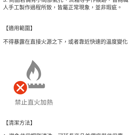
人手工製作過程所致，皆屬正常現象，並非瑕疵。
【注意事項】
１．透過由恩沛科技股份有限公司提供之「AFTEE先享後付」服務完成之交
易，需依本服務之必要範圍內提供個人資料，並將交易相關給付款項請求債
權轉讓予恩沛科技股份有限公司。
【適用範圍】
２．關於個人資料處理事宜，請瀏覽以下網址：
https://aftee.tw/terms/#terms3
３．未成年的使用者請事先徵得法定代理人或監護人之同意方可使用
不得暴露在直接火源之下，或者靠近快速的溫度變化
「AFTEE先享後付」，若未經同意申辦者引起之損失，本公司不負相關責
任。
４．使用「AFTEE先享後付」時，將依據個別帳號之用戶狀況，依本公司即
時審查核予不同之上限額度；若仍有額度不足之情形，本公司將視審查結果
請求用戶進行身份認證。
５．嚴禁一人註冊多個帳號或使用他人資訊註冊。若發現惡意使用之情形，
恩沛科技股份有限公司將有權停止該用戶之使用額度並採取法律行動。
【清潔方法】