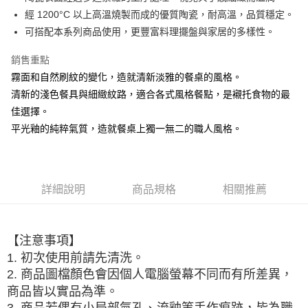
經 1200°C 以上高溫燒製而成的優質陶瓷，耐高溫，品質穩定。
悠遊付
可搭配本系列商品使用，更豐富料理擺盤與家居的多樣性。
AFTEE先享後付
銷售重點
相關說明
霧面和自然刷紋的變化，造就清新淡雅的餐桌的風格。
【關於「AFTEE先享後付」】
ATM付款
AFTEE先享後付是「在收到商品之後才付款」的支付方式。 讓您購物簡單
清新的淺色餐具與細緻紋路，適合各式風格餐點，是襯托食物的最
便利好安心！
佳選擇。
１．簡單：不需註冊會員、不需綁卡、不需儲值。
運送方式
２．便利：只要手機號碼，簡訊認證，即可結帳。
平光釉的純粹氣質，造就餐桌上獨一無二的職人風格。
３．安心：先確認商品／服務後，再付款。
全家取貨付款
每筆NT$60，滿NT$1,500(含以上)免運費
【「AFTEE先享後付」結帳流程】
１．於結帳方式選擇「AFTEE先享後付」後，將跳轉至「AFTEE先享後付」
7-11取貨付款
結帳頁面，進行簡訊認證並確認金額後，即可完成結帳。
詳細說明
商品規格
相關推薦
２．訂單成立數日內，您將收到繳費通知簡訊。
每筆NT$60，滿NT$1,500(含以上)免運費
３．收到繳費通知簡訊後14天內，點擊此簡訊中的連結，可透過四大超商／
ATM／網路銀行／等多元方式進行付款，方視為交易完成。
宅配
※ 請注意：結帳手續完成當下不需立刻繳費，但若您需要取消訂單，請聯絡
【注意事項】
每筆NT$100，滿NT$1,500(含以上)免運費
購買商品的店家。未經商家同意取消之訂單仍視為有效，需透過AFTEE先享
1. 初次使用前請先清洗。
後付繳納相關費用。
2. 商品圖檔顏色會因個人電腦螢幕不同而有所差異，
順豐速運
※ 交易是否成功請以「AFTEE先享後付 」之結帳頁面顯示為準，若有關於
查看運費
是否繳費成功／繳費後需取消欲退款等相關疑問，請聯繫「AFTEE先享後付
商品皆以實品為準。
客戶支援中心」
https://netprotections.freshdesk.com/support/home
3. 商品若偶有小局部氣孔、流釉等手作痕跡，皆為職