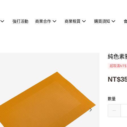
強打活動
商業合作
商業租賃
購買須知
純色素雅
超取滿NT$
NT$3
數量