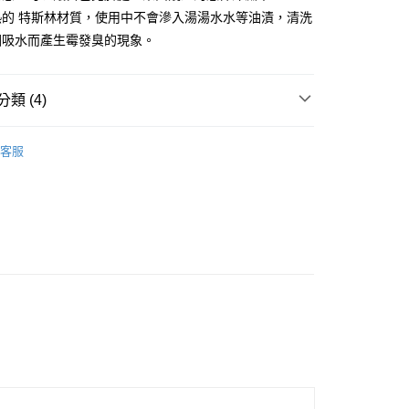
：先確認商品／服務後，再付款。
熱的 特斯林材質，使用中不會滲入湯湯水水等油漬，清洗
付款
EE先享後付」結帳流程】
因吸水而產生霉發臭的現象。
0，滿NT$1,500(含以上)免運費
方式選擇「AFTEE先享後付」後，將跳轉至「AFTEE先享後
頁面，進行簡訊認證並確認金額後，即可完成結帳。
付款
成立數日內，您將收到繳費通知簡訊。
類 (4)
費通知簡訊後14天內，點擊此簡訊中的連結，可透過四大超商
0，滿NT$1,500(含以上)免運費
網路銀行／等多元方式進行付款，方視為交易完成。
 ■
：結帳手續完成當下不需立刻繳費，但若您需要取消訂單，請聯
餐桌周邊
客服
的店家。未經商家同意取消之訂單仍視為有效，需透過AFTEE
 ■
塑膠
繳納相關費用。
00，滿NT$1,500(含以上)免運費
否成功請以「AFTEE先享後付 」之結帳頁面顯示為準，若有關於
功／繳費後需取消欲退款等相關疑問，請聯繫「AFTEE先享後
查看運費
援中心」
https://netprotections.freshdesk.com/support/home
 精選餐具 ★
項】
恩沛科技股份有限公司提供之「AFTEE先享後付」服務完成之
依本服務之必要範圍內提供個人資料，並將交易相關給付款項請
讓予恩沛科技股份有限公司。
個人資料處理事宜，請瀏覽以下網址：
ee.tw/terms/#terms3
年的使用者請事先徵得法定代理人或監護人之同意方可使用
E先享後付」，若未經同意申辦者引起之損失，本公司不負相關責
AFTEE先享後付」時，將依據個別帳號之用戶狀況，依本公司