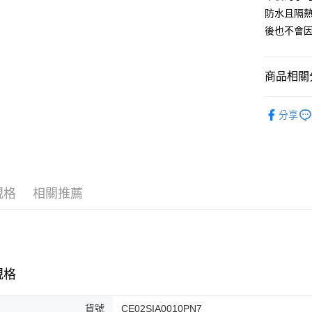
３．安心
防水且隔
全家取貨
【「AFT
後也不會
每筆NT$6
１．於結帳
付」結帳
7-11取貨
２．訂單
商品相關分
３．收到繳
每筆NT$6
／ATM／
■ 餐具種類
※ 請注意
宅配
分享
絡購買商品
■ 材質分類
先享後付
每筆NT$1
※ 交易是
全部商品
是否繳費成
順豐速運
付客戶支
★ WAGA
【注意事
規格
相關推薦
１．透過由
交易，需
求債權轉
２．關於
https://aft
３．未成
規格
「AFTE
任。
４．使用「
貨號
CE02SIA0010PN7