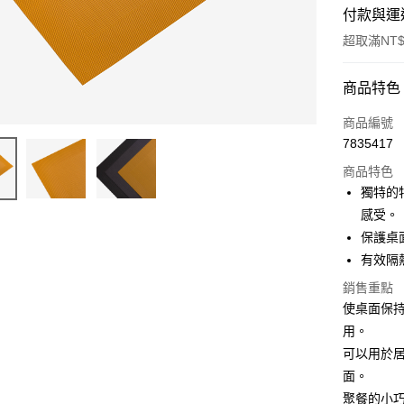
付款與運
超取滿NT$
付款方式
商品特色
信用卡一
商品編號
7835417
超商取貨
商品特色
Apple Pay
獨特的
感受。
街口支付
保護桌
悠遊付
有效隔
AFTEE先
銷售重點
相關說明
使桌面保
【關於「A
用。
ATM付款
AFTEE
可以用於
便利好安
１．簡單
面。
２．便利
運送方式
聚餐的小