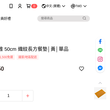
0
中文 (繁體)
TWD
會員好禮
 50cm 織紋長方餐墊│黃│單品
1,500免運
國家/地區配送
50