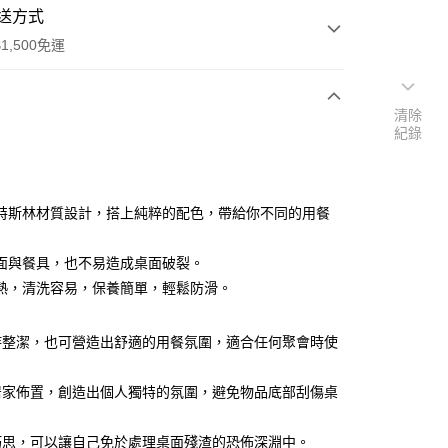
送方式
1,500免運
清除
次付款
紀錄
付款
特斯林材質設計，搭上純粹的配色，帶給你不同的用餐
面與餐具，也不易造成桌面破裂。
熱，清洗容易，保養簡單，輕鬆防滑。
享後付
持整潔，也可營造出舒適的用餐氛圍，適合任何聚會時使
FTEE先享後付」】
先享後付是「在收到商品之後才付款」的支付方式。 讓您購物簡單
居家佈置，創造出個人獨特的氛圍，避免物品底部刮傷桌
心！
：不需註冊會員、不需綁卡、不需儲值。
：只要手機號碼，簡訊認證，即可結帳。
巧思，可以讓自己免於處理桌面殘渣的恐佈深淵中。