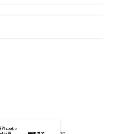
核予不同之上限額度；若仍有額度不足之情形，本公司將視審查
用戶進行身份認證。
一人註冊多個帳號或使用他人資訊註冊。若發現惡意使用之情
科技股份有限公司將有權停止該用戶之使用額度並採取法律行
 cookie
kie 聲明