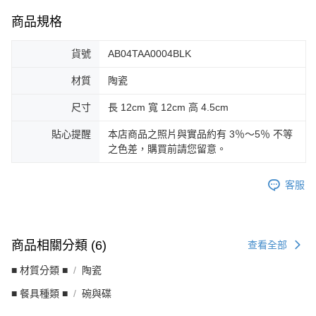
商品規格
貨號
AB04TAA0004BLK
材質
陶瓷
尺寸
長 12cm 寬 12cm 高 4.5cm
貼心提醒
本店商品之照片與實品約有 3％～5％ 不等
之色差，購買前請您留意。
客服
商品相關分類 (6)
查看全部
■ 材質分類 ■
陶瓷
■ 餐具種類 ■
碗與碟