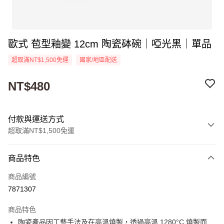
歐式 苞型釉變 12cm 陶瓷砵碗｜啞光黑｜單品
超取滿NT$1,500免運
國家/地區配送
NT$480
付款與運送方式
超取滿NT$1,500免運
付款方式
商品特色
信用卡一次付款
商品編號
超商取貨付款
7871307
Apple Pay
商品特色
街口支付
陶瓷產品因工藝手法及在高溫燒製，透過高溫 1280°C 燒製而