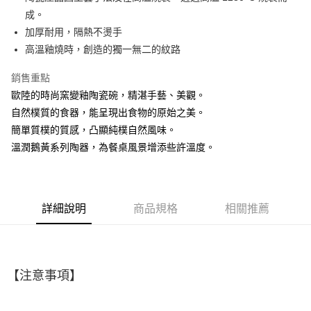
成。
悠遊付
加厚耐用，隔熱不燙手
AFTEE先享後付
高溫釉燒時，創造的獨一無二的紋路
相關說明
銷售重點
【關於「AFTEE先享後付」】
ATM付款
AFTEE先享後付是「在收到商品之後才付款」的支付方式。 讓您購物簡單
歐陸的時尚窯變釉陶瓷碗，精湛手藝、美觀。
便利好安心！
自然樸質的食器，能呈現出食物的原始之美。
１．簡單：不需註冊會員、不需綁卡、不需儲值。
運送方式
２．便利：只要手機號碼，簡訊認證，即可結帳。
簡單質樸的質感，凸顯純樸自然風味。
３．安心：先確認商品／服務後，再付款。
全家取貨付款
溫潤鵝黃系列陶器，為餐桌風景增添些許溫度。
每筆NT$60，滿NT$1,500(含以上)免運費
【「AFTEE先享後付」結帳流程】
１．於結帳方式選擇「AFTEE先享後付」後，將跳轉至「AFTEE先享後付」
7-11取貨付款
結帳頁面，進行簡訊認證並確認金額後，即可完成結帳。
２．訂單成立數日內，您將收到繳費通知簡訊。
每筆NT$60，滿NT$1,500(含以上)免運費
詳細說明
商品規格
相關推薦
３．收到繳費通知簡訊後14天內，點擊此簡訊中的連結，可透過四大超商／
ATM／網路銀行／等多元方式進行付款，方視為交易完成。
宅配
※ 請注意：結帳手續完成當下不需立刻繳費，但若您需要取消訂單，請聯絡
每筆NT$100，滿NT$1,500(含以上)免運費
購買商品的店家。未經商家同意取消之訂單仍視為有效，需透過AFTEE先享
後付繳納相關費用。
【注意事項】
順豐速運
※ 交易是否成功請以「AFTEE先享後付 」之結帳頁面顯示為準，若有關於
查看運費
是否繳費成功／繳費後需取消欲退款等相關疑問，請聯繫「AFTEE先享後付
客戶支援中心」
https://netprotections.freshdesk.com/support/home