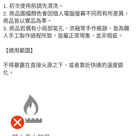
1. 初次使用前請先清洗。
【注意事項】
2. 商品圖檔顏色會因個人電腦螢幕不同而有所差異，
１．透過由恩沛科技股份有限公司提供之「AFTEE先享後付」服務完成之交
易，需依本服務之必要範圍內提供個人資料，並將交易相關給付款項請求債
商品皆以實品為準。
權轉讓予恩沛科技股份有限公司。
3. 商品若偶有小局部氣孔、流釉等手作痕跡，皆為職
２．關於個人資料處理事宜，請瀏覽以下網址：
https://aftee.tw/terms/#terms3
人手工製作過程所致，皆屬正常現象，並非瑕疵。
３．未成年的使用者請事先徵得法定代理人或監護人之同意方可使用
「AFTEE先享後付」，若未經同意申辦者引起之損失，本公司不負相關責
【適用範圍】
任。
４．使用「AFTEE先享後付」時，將依據個別帳號之用戶狀況，依本公司即
時審查核予不同之上限額度；若仍有額度不足之情形，本公司將視審查結果
不得暴露在直接火源之下，或者靠近快速的溫度變
請求用戶進行身份認證。
化。
５．嚴禁一人註冊多個帳號或使用他人資訊註冊。若發現惡意使用之情形，
恩沛科技股份有限公司將有權停止該用戶之使用額度並採取法律行動。