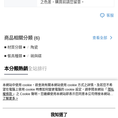
之色差，購買前請您留意。
客服
商品相關分類 (6)
查看全部
■ 材質分類 ■
陶瓷
■ 餐具種類 ■
碗與碟
本分類熱銷
全站排行
本網站中使用 cookie，欲查詢有關本網站使用 cookie 方式之詳情，及若您不希
熱門標籤
望在電腦上使用 cookie 時應如何變更電腦的 cookie 設定，請參閱本網站「
隱私
權條款
」之 Cookie 聲明。您繼續使用本網站即表示您同意本公司得按本網站使
用條款之 Cookie 聲明使用 cookie。
了解更多 >
我知道了