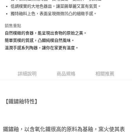
低調樸實的大地色器皿，讓菜餚華麗又富有氣質。
悠遊付
獨特釉料上色，表面呈現微微凹凸的細緻手感。
AFTEE先享後付
銷售重點
相關說明
自然樸緻的食器，能呈現出食物的原始之美。
【關於「AFTEE先享後付」】
ATM付款
AFTEE先享後付是「在收到商品之後才付款」的支付方式。 讓您購物簡單
簡單質樸的質感，凸顯純樸自然風味。
便利好安心！
溫潤手感系列陶器，讓你在家更有溫度。
１．簡單：不需註冊會員、不需綁卡、不需儲值。
運送方式
２．便利：只要手機號碼，簡訊認證，即可結帳。
３．安心：先確認商品／服務後，再付款。
全家取貨付款
每筆NT$60，滿NT$1,500(含以上)免運費
【「AFTEE先享後付」結帳流程】
詳細說明
商品規格
相關推薦
１．於結帳方式選擇「AFTEE先享後付」後，將跳轉至「AFTEE先享後付」
7-11取貨付款
結帳頁面，進行簡訊認證並確認金額後，即可完成結帳。
２．訂單成立數日內，您將收到繳費通知簡訊。
每筆NT$60，滿NT$1,500(含以上)免運費
３．收到繳費通知簡訊後14天內，點擊此簡訊中的連結，可透過四大超商／
ATM／網路銀行／等多元方式進行付款，方視為交易完成。
宅配
【
鐵鏽釉特性
】
※ 請注意：結帳手續完成當下不需立刻繳費，但若您需要取消訂單，請聯絡
每筆NT$100，滿NT$1,500(含以上)免運費
購買商品的店家。未經商家同意取消之訂單仍視為有效，需透過AFTEE先享
後付繳納相關費用。
順豐速運
※ 交易是否成功請以「AFTEE先享後付 」之結帳頁面顯示為準，若有關於
查看運費
是否繳費成功／繳費後需取消欲退款等相關疑問，請聯繫「AFTEE先享後付
鐵鏽釉，以含氧化鐵很高的原料為基釉，窯火使其表
客戶支援中心」
https://netprotections.freshdesk.com/support/home