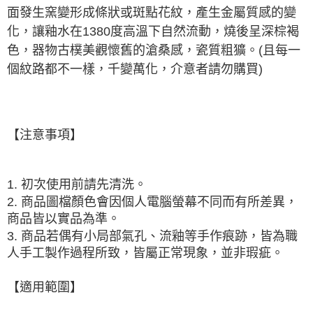
面發生窯變形成條狀或斑點花紋，產生金屬質感的變
【注意事項】
化，讓釉水在1380度高溫下自然流動，燒後呈深棕褐
１．透過由恩沛科技股份有限公司提供之「AFTEE先享後付」服務完成之交
易，需依本服務之必要範圍內提供個人資料，並將交易相關給付款項請求債
色，器物古樸美觀懷舊的滄桑感，瓷質粗獷。(且每一
權轉讓予恩沛科技股份有限公司。
個紋路都不一樣，千變萬化，介意者請勿購買)
２．關於個人資料處理事宜，請瀏覽以下網址：
https://aftee.tw/terms/#terms3
３．未成年的使用者請事先徵得法定代理人或監護人之同意方可使用
「AFTEE先享後付」，若未經同意申辦者引起之損失，本公司不負相關責
任。
４．使用「AFTEE先享後付」時，將依據個別帳號之用戶狀況，依本公司即
【注意事項】
時審查核予不同之上限額度；若仍有額度不足之情形，本公司將視審查結果
請求用戶進行身份認證。
５．嚴禁一人註冊多個帳號或使用他人資訊註冊。若發現惡意使用之情形，
恩沛科技股份有限公司將有權停止該用戶之使用額度並採取法律行動。
1. 初次使用前請先清洗。
2. 商品圖檔顏色會因個人電腦螢幕不同而有所差異，
商品皆以實品為準。
3. 商品若偶有小局部氣孔、流釉等手作痕跡，皆為職
人手工製作過程所致，皆屬正常現象，並非瑕疵。
【適用範圍】