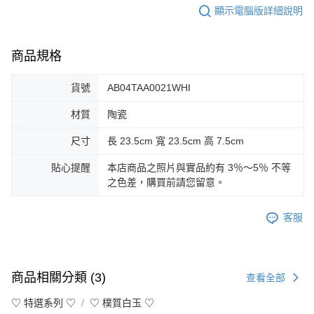
顯示電腦版詳細說明
商品規格
貨號
AB04TAA0021WHI
材質
陶瓷
尺寸
長 23.5cm 寬 23.5cm 高 7.5cm
貼心提醒
本店商品之照片與實品約有 3％～5％ 不等
之色差，購買前請您留意。
客服
商品相關分類 (3)
查看全部
♡ 特選系列 ♡
♡ 樸質白玉 ♡